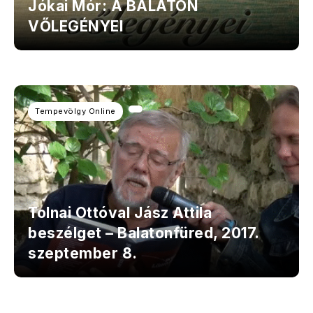
Jókai Mór: A BALATON
VŐLEGÉNYEI
Tempevölgy Online
Tolnai Ottóval Jász Attila
beszélget – Balatonfüred, 2017.
szeptember 8.