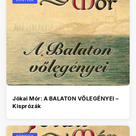
KÖNYVEK
Jókai Mór: A BALATON VŐLEGÉNYEI –
Kisprózák