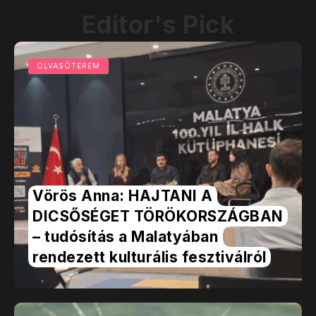
Editor's Pick
OLVASÓTEREM
Vörös Anna: HAJTANI A
DICSŐSÉGET TÖRÖKORSZÁGBAN
– tudósítás a Malatyában
rendezett kulturális fesztiválról