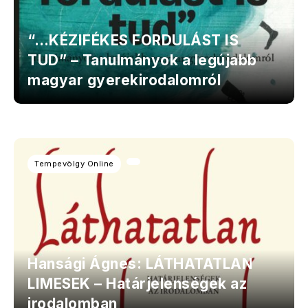
“…KÉZIFÉKES FORDULÁST IS
TUD” – Tanulmányok a legújabb
magyar gyerekirodalomról
Tempevölgy Online
Hansági Ágnes: LÁTHATATLAN
LIMESEK – Határjelenségek az
irodalomban