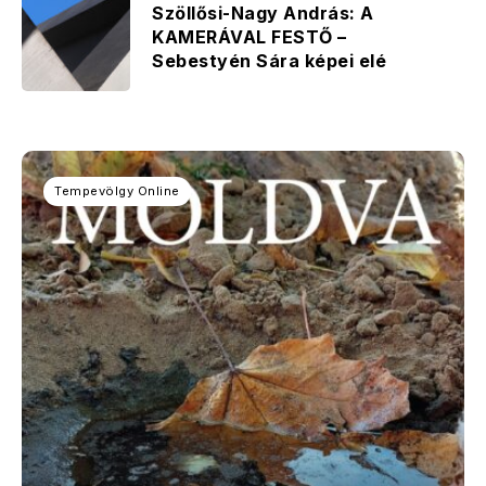
Szöllősi-Nagy András: A
KAMERÁVAL FESTŐ –
Sebestyén Sára képei elé
Tempevölgy Online