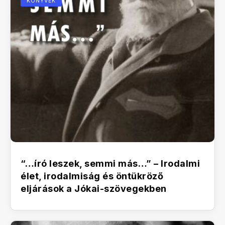
KÖNYVEK
“…író leszek, semmi más…” – Irodalmi
élet, irodalmiság és öntükröző
eljárások a Jókai-szövegekben