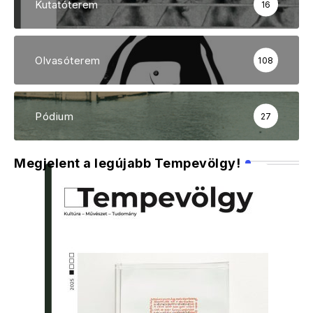
Kutatóterem
16
Olvasóterem
108
Pódium
27
Megjelent a legújabb Tempevölgy!