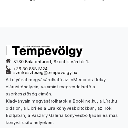
8230 Balatonfüred, Szent István tér 1.
+36 30 858 8124
szerkesztoseg@tempevolgy.hu
A folyóirat megvásárolható az InMedio és Relay
elárusítóhelyein, valamint megrendelhető a
szerkesztőség címén.
Kiadványain megvásárolhatók a Bookline.hu, a Líra.hu
oldalon, a Libri és a Líra könyvesboltokban, az Írók
Boltjában, a Vaszary Galéria könyvesboltjában és más
könyvárusító helyeken.