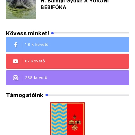
H. Balogh Gyula: A YUKONI
BÉBIFÓKA
Kövess minket!
1.8 k követő
67 követő
288 követő
Támogatóink