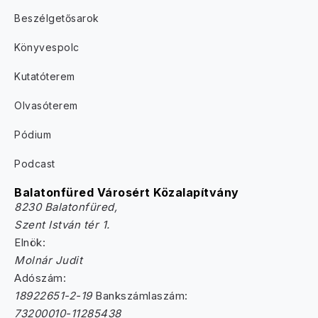
Beszélgetősarok
Könyvespolc
Kutatóterem
Olvasóterem
Pódium
Podcast
Balatonfüred Városért Közalapítvány
8230 Balatonfüred,
Szent István tér 1.
Elnök:
Molnár Judit
Adószám:
18922651-2-19
Bankszámlaszám:
73200010-11285438