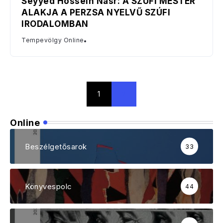
Seyyed Hossein Nasr: A SZÚFI MESTER
ALAKJA A PERZSA NYELVŰ SZÚFI
IRODALOMBAN
Tempevölgy Online
1
2
Online
Beszélgetősarok
33
Könyvespolc
44