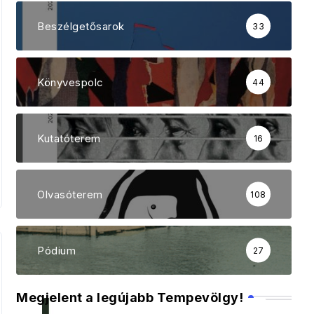
Beszélgetősarok
33
Könyvespolc
44
Kutatóterem
16
Olvasóterem
108
Pódium
27
Megjelent a legújabb Tempevölgy!