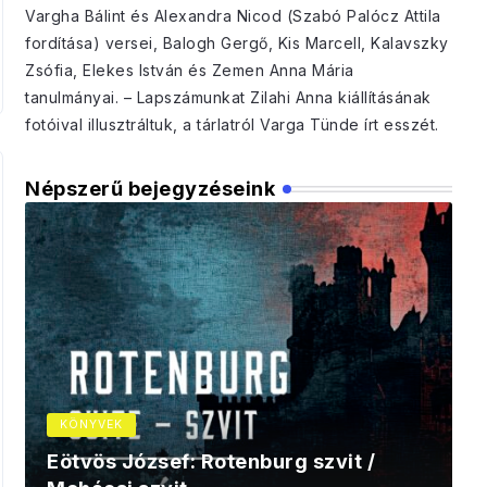
Vargha Bálint és Alexandra Nicod (Szabó Palócz Attila
fordítása) versei, Balogh Gergő, Kis Marcell, Kalavszky
Zsófia, Elekes István és Zemen Anna Mária
tanulmányai. – Lapszámunkat Zilahi Anna kiállításának
fotóival illusztráltuk, a tárlatról Varga Tünde írt esszét.
Népszerű bejegyzéseink
KÖNYVEK
Eötvös József: Rotenburg szvit /