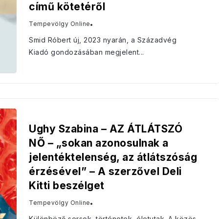
című kötetéről
Tempevölgy Online
Smid Róbert új, 2023 nyarán, a Századvég
Kiadó gondozásában megjelent...
Ughy Szabina – AZ ÁTLÁTSZÓ
NŐ – „sokan azonosulnak a
jelentéktelenség, az átlátszóság
érzésével” – A szerzővel Deli
Kitti beszélget
Tempevölgy Online
Különböző sorsok, történetek, életutak. A közös