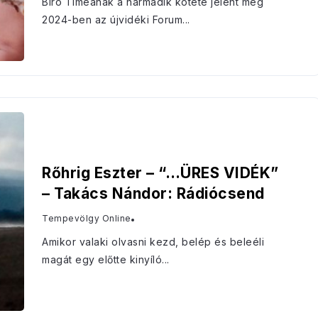
Bíró Tímeának a harmadik kötete jelent meg
2024-ben az újvidéki Forum...
Rőhrig Eszter – “…ÜRES VIDÉK”
– Takács Nándor: Rádiócsend
Tempevölgy Online
Amikor valaki olvasni kezd, belép és beleéli
magát egy előtte kinyíló...