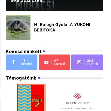
Mohácsi szvit
H. Balogh Gyula: A YUKONI
BÉBIFÓKA
Kövess minket!
1.8 k
67
288
követő
követő
követő
Támogatóink