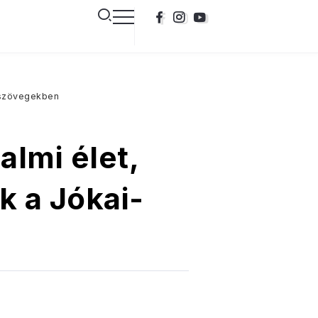
i-szövegekben
almi élet,
k a Jókai-