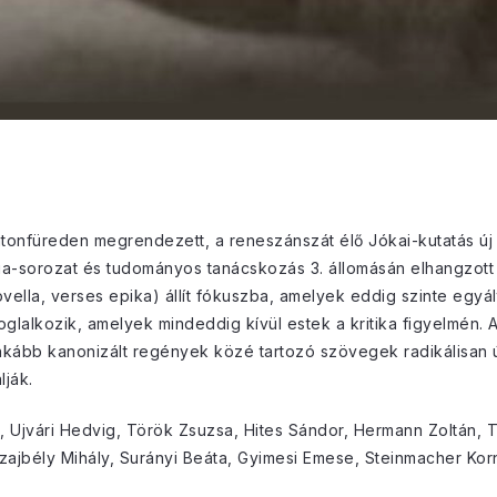
atonfüreden megrendezett, a reneszánszát élő Jókai-kutatás ú
ia-sorozat és tudományos tanácskozás 3. állomásán elhangzott
vella, verses epika) állít fókuszba, amelyek eddig szinte egyál
glalkozik, amelyek mindeddig kívül estek a kritika figyelmén.
nkább kanonizált regények közé tartozó szövegek radikálisan ú
lják.
on, Ujvári Hedvig, Török Zsuzsa, Hites Sándor, Hermann Zoltán, 
zajbély Mihály, Surányi Beáta, Gyimesi Emese, Steinmacher Kor