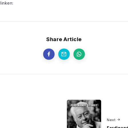
linken:
Share Article
Next
Ferdinand