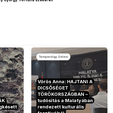
Tempevölgy Online
Vörös Anna: HAJTANI A
DICSŐSÉGET
TÖRÖKORSZÁGBAN –
TÁK
tudósítás a Malatyában
gkésett
rendezett kulturális
fesztiválról