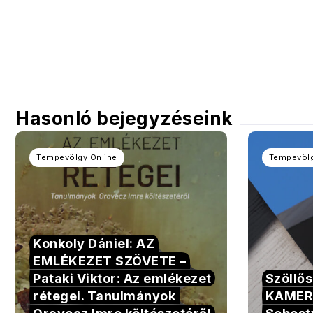
Hasonló bejegyzéseink
Tempevölgy Online
Tempevölg
Konkoly Dániel: AZ
EMLÉKEZET SZÖVETE –
Pataki Viktor: Az emlékezet
Szöllő
rétegei. Tanulmányok
KAMER
Oravecz Imre költészetéről
Sebest