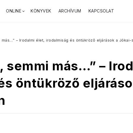
ONLINE
KÖNYVEK
ARCHÍVUM
KAPCSOLAT
 más…” – Irodalmi élet, irodalmiság és öntükröző eljárások a Jóka
, semmi más…” – Irod
és öntükröző eljáráso
n