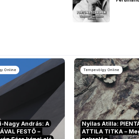
y Online
Tempevölgy Online
si-Nagy András: A
Nyilas Atilla: PIEN
ÁVAL FESTŐ –
ATTILA TITKA – Me
yén Sára képei elé
nekrológ