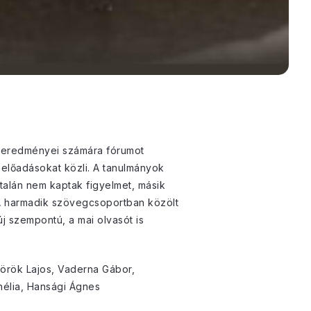
j eredményei számára fórumot
 előadásokat közli. A tanulmányok
talán nem kaptak figyelmet, másik
 A harmadik szövegcsoportban közölt
j szempontú, a mai olvasót is
Török Lajos, Vaderna Gábor,
nélia, Hansági Ágnes