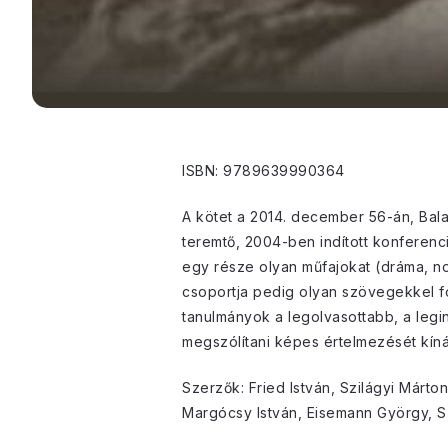
ISBN: 9789639990364
A kötet a 2014. december 56-án, Bal
teremtő, 2004-ben indított konferenc
egy része olyan műfajokat (dráma, no
csoportja pedig olyan szövegekkel fo
tanulmányok a legolvasottabb, a legi
megszólítani képes értelmezését kíná
Szerzők: Fried István, Szilágyi Márt
Margócsy István, Eisemann György, S