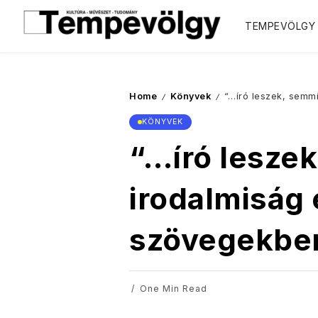
TEMPEVÖLGY
Home
Könyvek
“…író leszek, semmi
/
/
KÖNYVEK
“…író leszek
irodalmiság 
szövegekbe
One Min Read