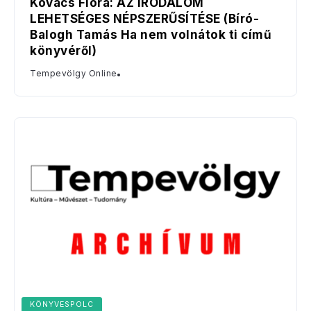
Kovács Flóra: AZ IRODALOM
LEHETSÉGES NÉPSZERŰSÍTÉSE (Bíró-
Balogh Tamás Ha nem volnátok ti című
könyvéről)
Tempevölgy Online
KÖNYVESPOLC