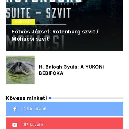
KÖNYVEK
Eötvös József: Rotenburg szvit /
Mohácsi szvit
H. Balogh Gyula: A YUKONI
BÉBIFÓKA
Kövess minket!
1.8 k követő
67 követő