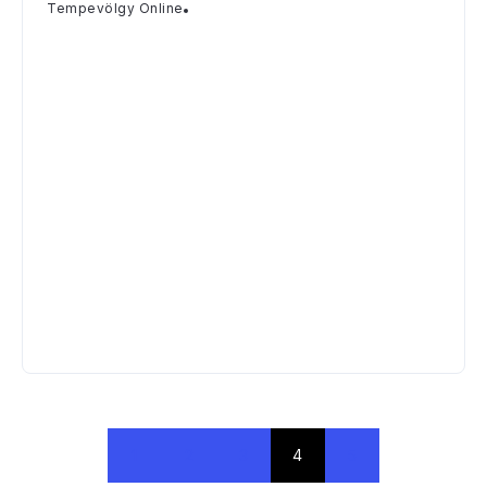
Tempevölgy Online
1
2
3
4
5