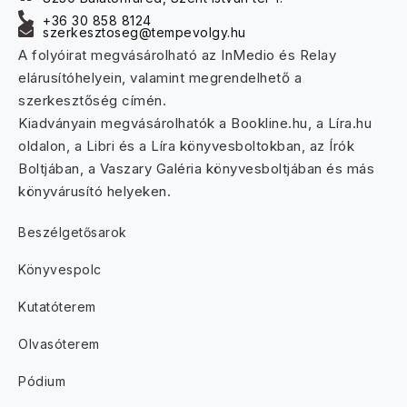
+36 30 858 8124
szerkesztoseg@tempevolgy.hu
A folyóirat megvásárolható az InMedio és Relay
elárusítóhelyein, valamint megrendelhető a
szerkesztőség címén.
Kiadványain megvásárolhatók a Bookline.hu, a Líra.hu
oldalon, a Libri és a Líra könyvesboltokban, az Írók
Boltjában, a Vaszary Galéria könyvesboltjában és más
könyvárusító helyeken.
Beszélgetősarok
Könyvespolc
Kutatóterem
Olvasóterem
Pódium