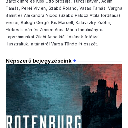
Bartók Imre és Kiss Ottó prózája, Turczi István, Ádám
Tamás, Perei Vivien, Szabó Roland, Vasas Tamás, Vargha
Bálint és Alexandra Nicod (Szabó Palócz Attila fordítása)
versei, Balogh Gergő, Kis Marcell, Kalavszky Zsófia,
Elekes István és Zemen Anna Mária tanulmányai. –
Lapszámunkat Zilahi Anna kiállításának fotóival
illusztráltuk, a tárlatról Varga Tünde írt esszét.
Népszerű bejegyzéseink