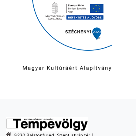
8230 Balatonfüred, Szent István tér 1.