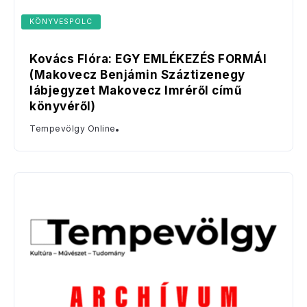
KÖNYVESPOLC
Kovács Flóra: EGY EMLÉKEZÉS FORMÁI
(Makovecz Benjámin Száztizenegy
lábjegyzet Makovecz Imréről című
könyvéről)
Tempevölgy Online