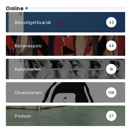
Online
Beszélgetősarok
33
Könyvespolc
44
Kutatóterem
16
Olvasóterem
108
Pódium
27