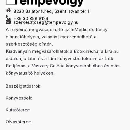
8230 Balatonfüred, Szent István tér 1.
+36 30 858 8124
szerkesztoseg@tempevolgy.hu
A folyóirat megvásárolható az InMedio és Relay
elárusítóhelyein, valamint megrendelhető a
szerkesztőség címén.
Kiadványain megvásárolhatók a Bookline.hu, a Líra.hu
oldalon, a Libri és a Líra könyvesboltokban, az Írók
Boltjában, a Vaszary Galéria könyvesboltjában és más
könyvárusító helyeken.
Beszélgetősarok
Könyvespolc
Kutatóterem
Olvasóterem