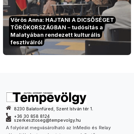
Vörös Anna: HAJTANI A DICSŐSÉGET
TÖRÖKORSZÁGBAN – tudósítás a
Malatyában rendezett kulturális
fesztiválról
8230 Balatonfüred, Szent István tér 1.
+36 30 858 8124
szerkesztoseg@tempevolgy.hu
A folyóirat megvásárolható az InMedio és Relay