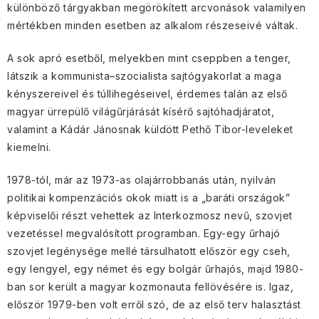
különböző tárgyakban megörökített arcvonások valamilyen
mértékben minden esetben az alkalom részeseivé váltak.
A sok apró esetből, melyekben mint cseppben a tenger,
látszik a kommunista–szocialista sajtógyakorlat a maga
kényszereivel és túllihegéseivel, érdemes talán az első
magyar ürrepülő világűrjárását kísérő sajtóhadjáratot,
valamint a Kádár Jánosnak küldött Pethő Tibor-leveleket
kiemelni.
1978-tól, már az 1973-as olajárrobbanás után, nyilván
politikai kompenzációs okok miatt is a „baráti országok”
képviselői részt vehettek az Interkozmosz nevű, szovjet
vezetéssel megvalósított programban. Egy-egy űrhajó
szovjet legénysége mellé társulhatott először egy cseh,
egy lengyel, egy német és egy bolgár űrhajós, majd 1980-
ban sor került a magyar kozmonauta fellövésére is. Igaz,
először 1979-ben volt erről szó, de az első terv halasztást