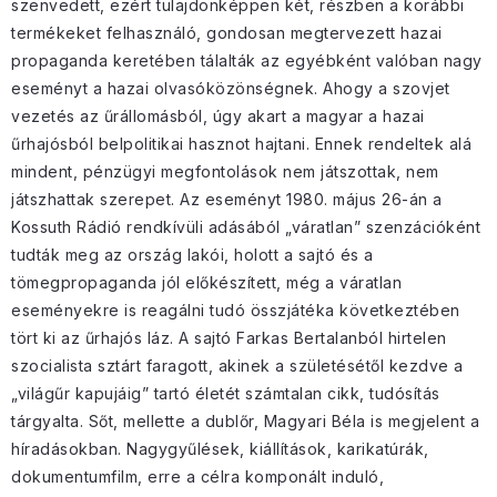
szenvedett, ezért tulajdonképpen két, részben a korábbi
termékeket felhasználó, gondosan megtervezett hazai
propaganda keretében tálalták az egyébként valóban nagy
eseményt a hazai olvasóközönségnek. Ahogy a szovjet
vezetés az űrállomásból, úgy akart a magyar a hazai
űrhajósból belpolitikai hasznot hajtani. Ennek rendeltek alá
mindent, pénzügyi megfontolások nem játszottak, nem
játszhattak szerepet. Az eseményt 1980. május 26-án a
Kossuth Rádió rendkívüli adásából „váratlan” szenzációként
tudták meg az ország lakói, holott a sajtó és a
tömegpropaganda jól előkészített, még a váratlan
eseményekre is reagálni tudó összjátéka következtében
tört ki az űrhajós láz. A sajtó Farkas Bertalanból hirtelen
szocialista sztárt faragott, akinek a születésétől kezdve a
„világűr kapujáig” tartó életét számtalan cikk, tudósítás
tárgyalta. Sőt, mellette a dublőr, Magyari Béla is megjelent a
híradásokban. Nagygyűlések, kiállítások, karikatúrák,
dokumentumfilm, erre a célra komponált induló,