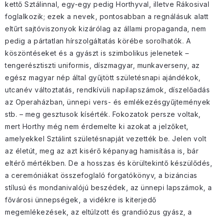
kettő Sztálinnal, egy-egy pedig Horthyval, illetve Rákosival
foglalkozik; ezek a nevek, pontosabban a regnálásuk alatt
eltűrt sajtóviszonyok kizárólag az állami propaganda, nem
pedig a pártatlan hírszolgáltatás körébe sorolhatók. A
köszöntéseket és a gyászt is szimbolikus jelenetek –
tengerésztiszti uniformis, díszmagyar, munkaverseny, az
egész magyar nép által gyűjtött születésnapi ajándékok,
utcanév változtatás, rendkívüli napilapszámok, díszelőadás
az Operaházban, ünnepi vers- és emlékezésgyűjtemények
stb. – meg gesztusok kísérték. Fokozatok persze voltak,
mert Horthy még nem érdemelte ki azokat a jelzőket,
amelyekkel Sztálint születésnapját vezették be. Jelen volt
az életút, meg az azt kisérő képanyag hamisítása is, bár
eltérő mértékben. De a hosszas és körültekintő készülődés,
a ceremóniákat összefoglaló forgatókönyv, a bizáncias
stílusú és mondanivalójú beszédek, az ünnepi lapszámok, a
fővárosi ünnepségek, a vidékre is kiterjedő
megemlékezések, az eltúlzott és grandiózus gyász, a