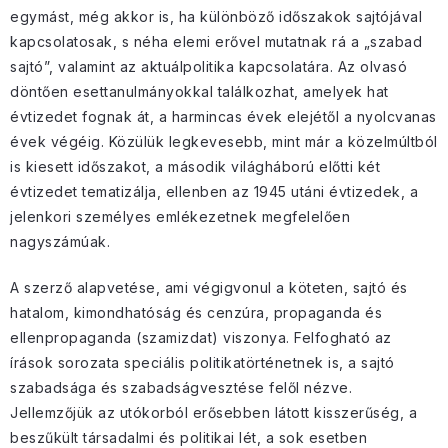
egymást, még akkor is, ha különböző időszakok sajtójával
kapcsolatosak, s néha elemi erővel mutatnak rá a „szabad
sajtó”, valamint az aktuálpolitika kapcsolatára. Az olvasó
döntően esettanulmányokkal találkozhat, amelyek hat
évtizedet fognak át, a harmincas évek elejétől a nyolcvanas
évek végéig. Közülük legkevesebb, mint már a közelmúltból
is kiesett időszakot, a második világháború előtti két
évtizedet tematizálja, ellenben az 1945 utáni évtizedek, a
jelenkori személyes emlékezetnek megfelelően
nagyszámúak.
A szerző alapvetése, ami végigvonul a köteten, sajtó és
hatalom, kimondhatóság és cenzúra, propaganda és
ellenpropaganda (szamizdat) viszonya. Felfogható az
írások sorozata speciális politikatörténetnek is, a sajtó
szabadsága és szabadságvesztése felől nézve.
Jellemzőjük az utókorból erősebben látott kisszerűség, a
beszűkült társadalmi és politikai lét, a sok esetben