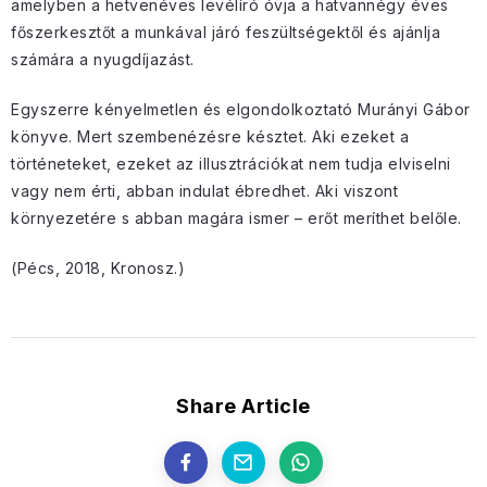
amelyben a hetvenéves levélíró óvja a hatvannégy éves
főszerkesztőt a munkával járó feszültségektől és ajánlja
számára a nyugdíjazást.
Egyszerre kényelmetlen és elgondolkoztató Murányi Gábor
könyve. Mert szembenézésre késztet. Aki ezeket a
történeteket, ezeket az illusztrációkat nem tudja elviselni
vagy nem érti, abban indulat ébredhet. Aki viszont
környezetére s abban magára ismer – erőt meríthet belőle.
(Pécs, 2018, Kronosz.)
Share Article