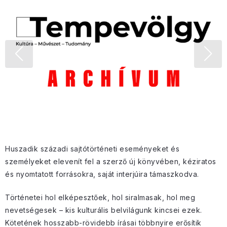
Huszadik századi sajtótörténeti eseményeket és
személyeket elevenít fel a szerző új könyvében, kéziratos
és nyomtatott forrásokra, saját interjúira támaszkodva.
Történetei hol elképesztőek, hol siralmasak, hol meg
nevetségesek – kis kulturális belvilágunk kincsei ezek.
Kötetének hosszabb-rövidebb írásai többnyire erősítik