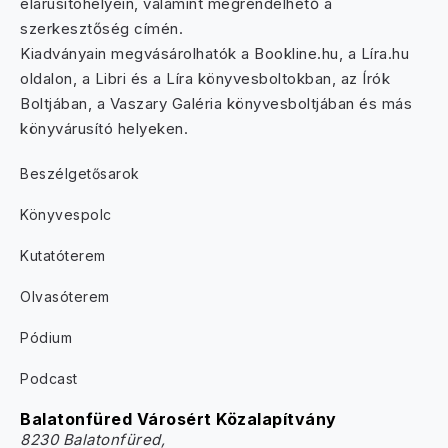
elárusítóhelyein, valamint megrendelhető a
szerkesztőség címén.
Kiadványain megvásárolhatók a Bookline.hu, a Líra.hu
oldalon, a Libri és a Líra könyvesboltokban, az Írók
Boltjában, a Vaszary Galéria könyvesboltjában és más
könyvárusító helyeken.
Beszélgetősarok
Könyvespolc
Kutatóterem
Olvasóterem
Pódium
Podcast
Balatonfüred Városért Közalapítvány
8230 Balatonfüred,