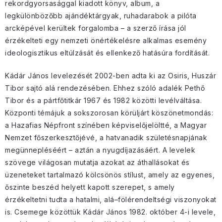
rekordgyorsasággal kiadott könyv, album, a
legkülönbözőbb ajándéktárgyak, ruhadarabok a pilóta
arcképével kerültek forgalomba – a szerző írása jól
érzékelteti egy nemzeti önértékelésre alkalmas esemény
ideologisztikus eltúlzását és ellenkező hatásúra fordítását.
Kádár János levelezését 2002-ben adta ki az Osiris, Huszár
Tibor sajtó alá rendezésében. Ehhez szóló adalék Pethő
Tibor és a pártfőtitkár 1967 és 1982 közötti levélváltása.
Központi témájuk a sokszorosan körüljárt köszönetmondás:
a Hazafias Népfront színében képviselőjelöltté, a Magyar
Nemzet főszerkesztőjévé, a hatvanadik születésnapjának
megünnepléséért – aztán a nyugdíjazásáért. A levelek
szövege világosan mutatja azokat az áthallásokat és
üzeneteket tartalmazó kölcsönös stílust, amely az egyenes,
őszinte beszéd helyett kapott szerepet, s amely
érzékeltetni tudta a hatalmi, alá–fölérendeltségi viszonyokat
is. Csemege közöttük Kádár János 1982. október 4-i levele,