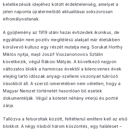
keletkezésük idejéhez kötött érdektelenség, amelyet a
jelen naponta újratermelődő aktualitásai sokszorosan
elhomályosítanak.
A gyűjtemény az 1919 utáni hazai évtizedek ikonikus, de
egyáltalán nem pozitív megítélésű alakjait már életükben
körülvevő kultusz egy részét mutatja meg. Sorukat Horthy
Miklós nyitja, majd Joszif Visszarionovics Sztálin
következik, végül Rákosi Mátyás. A következő nagyon
változatos blokk a harmincas évektől a kilencvenes évek
elejéig tartó időszak anyagi-szellemi viszonyait tükröző
írásokból áll. A szerző ismeretében nem véletlen, hogy a
Magyar Nemzet történetét hasonlóan bő esetek
dokumentélják. Végül a kötetet néhány interjú és portré
zárja.
Tallózva a felsoroltak között, feltétlenül említeni kell az első
blokkot. A négy írásból három köszöntés, egy haláleset –