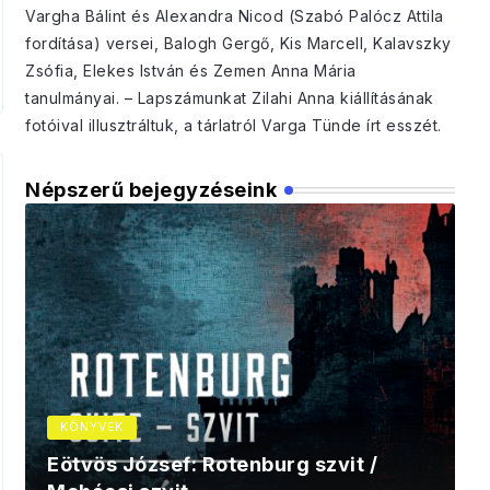
Vargha Bálint és Alexandra Nicod (Szabó Palócz Attila
fordítása) versei, Balogh Gergő, Kis Marcell, Kalavszky
Zsófia, Elekes István és Zemen Anna Mária
tanulmányai. – Lapszámunkat Zilahi Anna kiállításának
fotóival illusztráltuk, a tárlatról Varga Tünde írt esszét.
Népszerű bejegyzéseink
KÖNYVEK
Eötvös József: Rotenburg szvit /