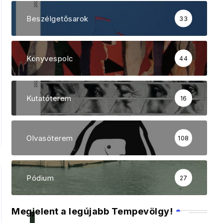
Beszélgetősarok
33
Könyvespolc
44
Kutatóterem
16
Olvasóterem
108
Pódium
27
Megjelent a legújabb Tempevölgy!