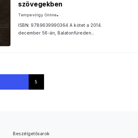
szövegekben
Tempevölgy Online
ISBN: 9789639990364 A kötet a 2014.
december 56-án, Balatonfüreden...
3
4
5
Beszélgetősarok