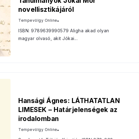
Tanulmányok Jókai Mór
novellisztikájáról
Tempevölgy Online
ISBN: 9789639990579 Aligha akad olyan
magyar olvasó, akit Jókai...
Hansági Ágnes: LÁTHATATLAN
LIMESEK – Határjelenségek az
irodalomban
Tempevölgy Online