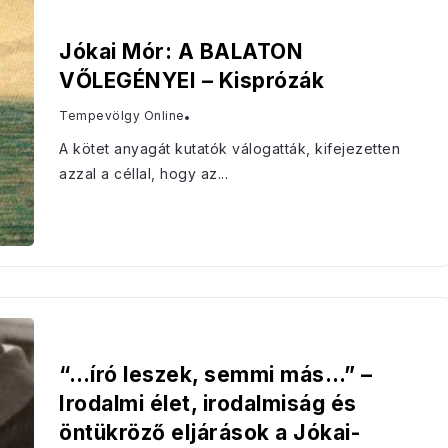
Jókai Mór: A BALATON
VŐLEGÉNYEI – Kisprózák
Tempevölgy Online
A kötet anyagát kutatók válogatták, kifejezetten
azzal a céllal, hogy az...
“…író leszek, semmi más…” –
Irodalmi élet, irodalmiság és
öntükröző eljárások a Jókai-