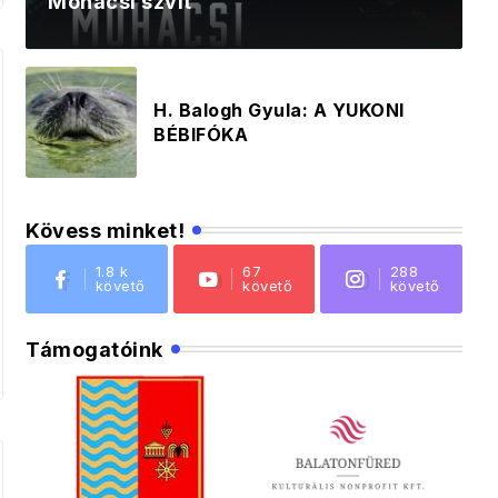
Mohácsi szvit
H. Balogh Gyula: A YUKONI
BÉBIFÓKA
Kövess minket!
1.8 k
67
288
követő
követő
követő
Támogatóink