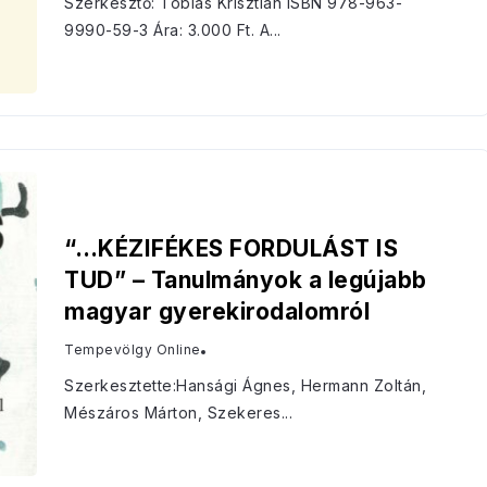
Szerkesztő: Tóbiás Krisztián ISBN 978-963-
9990-59-3 Ára: 3.000 Ft. A...
“…KÉZIFÉKES FORDULÁST IS
TUD” – Tanulmányok a legújabb
magyar gyerekirodalomról
Tempevölgy Online
Szerkesztette:Hansági Ágnes, Hermann Zoltán,
Mészáros Márton, Szekeres...