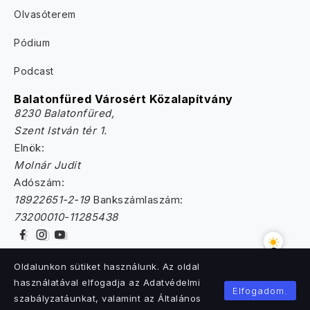
Olvasóterem
Pódium
Podcast
Balatonfüred Városért Közalapítvány
8230 Balatonfüred,
Szent István tér 1.
Elnök:
Molnár Judit
Adószám:
18922651-2-19
Bankszámlaszám:
73200010-11285438
Oldalunkon sütiket használunk. Az oldal
használatával elfogadja az Adatvédelmi
Elfogadom.
szabályzatáunkat, valamint az Általános
© 2025. Tempevölgy Online. Minden jog fenntartva.