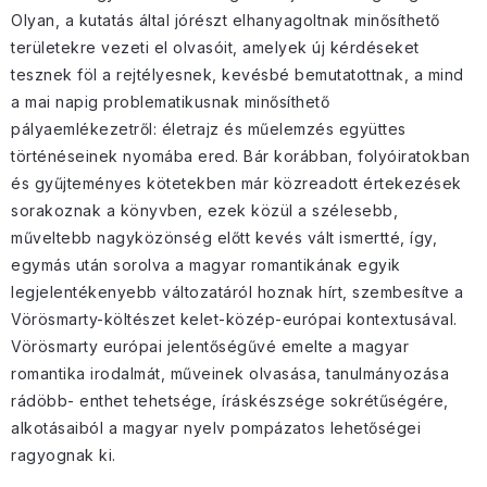
Olyan, a kutatás által jórészt elhanyagoltnak minősíthető
területekre vezeti el olvasóit, amelyek új kérdéseket
tesznek föl a rejtélyesnek, kevésbé bemutatottnak, a mind
a mai napig problematikusnak minősíthető
pályaemlékezetről: életrajz és műelemzés együttes
történéseinek nyomába ered. Bár korábban, folyóiratokban
és gyűjteményes kötetekben már közreadott értekezések
sorakoznak a könyvben, ezek közül a szélesebb,
műveltebb nagyközönség előtt kevés vált ismertté, így,
egymás után sorolva a magyar romantikának egyik
legjelentékenyebb változatáról hoznak hírt, szembesítve a
Vörösmarty-költészet kelet-közép-európai kontextusával.
Vörösmarty európai jelentőségűvé emelte a magyar
romantika irodalmát, műveinek olvasása, tanulmányozása
rádöbb- enthet tehetsége, íráskészsége sokrétűségére,
alkotásaiból a magyar nyelv pompázatos lehetőségei
ragyognak ki.