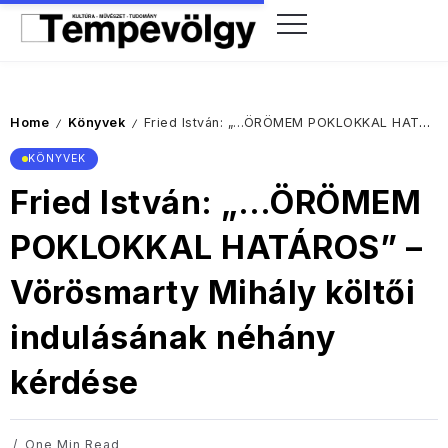
Home
Könyvek
Fried István: „…ÖRÖMEM POKLOKKAL HATÁROS” – Vörösmarty Mihály költői indulásának néhány kérdése
/
/
KÖNYVEK
Fried István: „…ÖRÖMEM
POKLOKKAL HATÁROS” –
Vörösmarty Mihály költői
indulásának néhány
kérdése
One Min Read