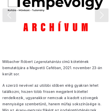
Milbacher Róbert
Legendahántás
című kötetének
bemutatójára a Magvető Caféban, 2021. november 23-án
került sor.
A szerző nevével az utóbbi időben elég gyakran lehet
találkozni, hiszen több frissen megjelent kötettel
rendelkezik, ugyanakkor nemcsak a kiadott szövegek
mennyisége szembetűnő, hanem műfaji sokszínűsége is.
Míg az
Arany-metszés
főként az irodalomtörténészek