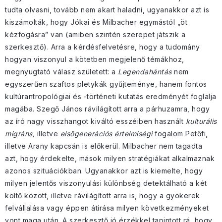
tudta olvasni, tovább nem akart haladni, ugyanakkor azt is
kiszámolták, hogy Jókai és Milbacher egymástól „öt
kézfogásra” van (amiben szintén szerepet játszik a
szerkesztő). Arra a kérdésfelvetésre, hogy a tudomány
hogyan viszonyul a kötetben megjelenő témákhoz,
megnyugtató válasz született: a
Legendahántás
nem
egyszerűen szaftos pletykák gyűjteménye, hanem fontos
kultúrantropológiai és -történeti kutatás eredményét foglalja
magába. Szegő János rávilágított arra a párhuzamra, hogy
az író nagy visszhangot kiváltó esszéiben használt
kulturális
migráns,
illetve
elsőgenerációs értelmiségi
fogalom Petőfi,
illetve Arany kapcsán is előkerül. Milbacher nem tagadta
azt, hogy érdekelte, mások milyen stratégiákat alkalmaznak
azonos szituációkban. Ugyanakkor azt is kiemelte, hogy
milyen jelentős viszonyulási különbség detektálható a két
költő között, illetve rávilágított arra is, hogy a gyökerek
felvállalása vagy éppen átírása milyen következményeket
vont maga után. A szerkesztő jó érzékkel tapintott rá, hogy