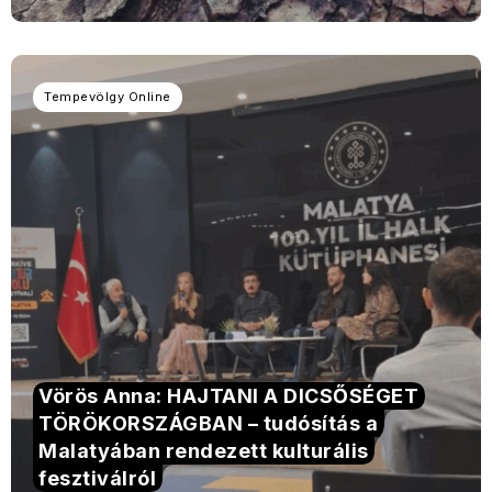
Tempevölgy Online
Vörös Anna: HAJTANI A DICSŐSÉGET
TÖRÖKORSZÁGBAN – tudósítás a
Malatyában rendezett kulturális
fesztiválról