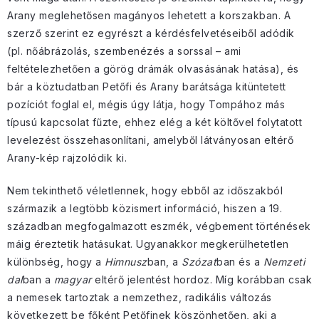
Arany meglehetősen magányos lehetett a korszakban. A
szerző szerint ez egyrészt a kérdésfelvetéseiből adódik
(pl. nőábrázolás, szembenézés a sorssal – ami
feltételezhetően a görög drámák olvasásának hatása), és
bár a köztudatban Petőfi és Arany barátsága kitüntetett
pozíciót foglal el, mégis úgy látja, hogy Tompához más
típusú kapcsolat fűzte, ehhez elég a két költővel folytatott
levelezést összehasonlítani, amelyből látványosan eltérő
Arany-kép rajzolódik ki.
Nem tekinthető véletlennek, hogy ebből az időszakból
származik a legtöbb közismert információ, hiszen a 19.
században megfogalmazott eszmék, végbement történések
máig éreztetik hatásukat. Ugyanakkor megkerülhetetlen
különbség, hogy a
Himnusz
ban, a
Szózat
ban és a
Nemzeti
dal
ban a
magyar
eltérő jelentést hordoz. Míg korábban csak
a nemesek tartoztak a nemzethez, radikális változás
következett be főként Petőfinek köszönhetően, aki a