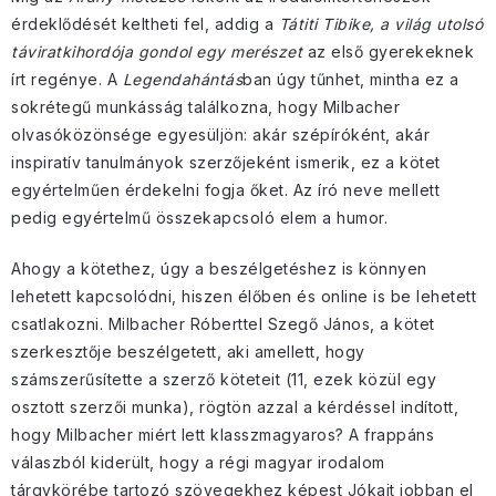
érdeklődését keltheti fel, addig a
Tátiti Tibike, a világ utolsó
táviratkihordója gondol egy merészet
az első gyerekeknek
írt regénye. A
Legendahántás
ban úgy tűnhet, mintha ez a
sokrétegű munkásság találkozna, hogy Milbacher
olvasóközönsége egyesüljön: akár szépíróként, akár
inspiratív tanulmányok szerzőjeként ismerik, ez a kötet
egyértelműen érdekelni fogja őket. Az író neve mellett
pedig egyértelmű összekapcsoló elem a humor.
Ahogy a kötethez, úgy a beszélgetéshez is könnyen
lehetett kapcsolódni, hiszen élőben és online is be lehetett
csatlakozni. Milbacher Róberttel Szegő János, a kötet
szerkesztője beszélgetett, aki amellett, hogy
számszerűsítette a szerző köteteit (11, ezek közül egy
osztott szerzői munka), rögtön azzal a kérdéssel indított,
hogy Milbacher miért lett klasszmagyaros? A frappáns
válaszból kiderült, hogy a régi magyar irodalom
tárgykörébe tartozó szövegekhez képest Jókait jobban el