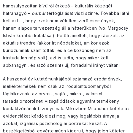
hangsúlyozottan kívülről érkező – kulturális közegét
hátrahagyó –
barbár
térfoglalását viszi színre. Továbbá látni
kell azt is, hogy ezek nem véletlenszerű események,
hanem alapos tervezettség áll a hátterükben (vö. Margócsy
István korábbi kutatásai). Petőfi amellett, hogy ráérzett az
aktuális trendre (akkor írt népdalokat, amikor azok
kuriózumnak számítottak, és a célközönség nem az
írástudatlan nép volt), azt is tudta, hogy mikor kell
abbahagyni, és (szó szerint) új, forradalmi irányt váltani.
A huszonöt év kutatómunkájából származó eredmények,
melléktermékek nem csak az irodalomtudományból
táplálkoznak: az orvos-, sajtó-, mikro-, valamint
társadalomtörténeti vizsgálódások egyaránt termékeny
kontaktzónának bizonyulnak. Miközben Milbacher kötete az
evidenciákat kérdőjelezi meg, vagy legalábbis árnyalja
azokat, izgalmas pszichológiai portrékat készít. A
beszélgetésből egyértelműen kiderült, hogy jelen köteten