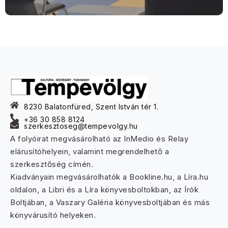
8230 Balatonfüred, Szent István tér 1.
+36 30 858 8124
szerkesztoseg@tempevolgy.hu
A folyóirat megvásárolható az InMedio és Relay
elárusítóhelyein, valamint megrendelhető a
szerkesztőség címén.
Kiadványain megvásárolhatók a Bookline.hu, a Líra.hu
oldalon, a Libri és a Líra könyvesboltokban, az Írók
Boltjában, a Vaszary Galéria könyvesboltjában és más
könyvárusító helyeken.