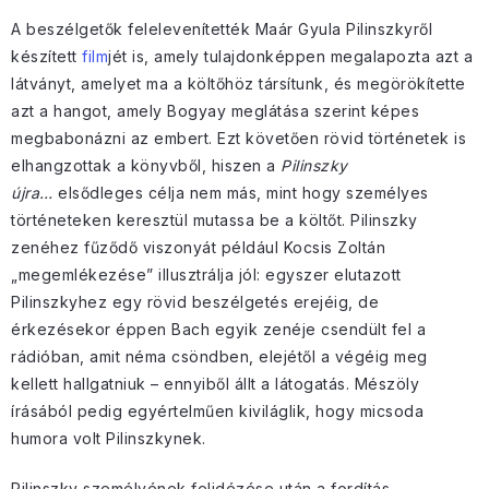
A beszélgetők felelevenítették Maár Gyula Pilinszkyről
készített
film
jét is, amely tulajdonképpen megalapozta azt a
látványt, amelyet ma a költőhöz társítunk, és megörökítette
azt a hangot, amely Bogyay meglátása szerint képes
megbabonázni az embert. Ezt követően rövid történetek is
elhangzottak a könyvből, hiszen a
Pilinszky
újra…
elsődleges célja nem más, mint hogy személyes
történeteken keresztül mutassa be a költőt. Pilinszky
zenéhez fűződő viszonyát például Kocsis Zoltán
„megemlékezése” illusztrálja jól: egyszer elutazott
Pilinszkyhez egy rövid beszélgetés erejéig, de
érkezésekor éppen Bach egyik zenéje csendült fel a
rádióban, amit néma csöndben, elejétől a végéig meg
kellett hallgatniuk – ennyiből állt a látogatás. Mészöly
írásából pedig egyértelműen kiviláglik, hogy micsoda
humora volt Pilinszkynek.
Pilinszky személyének felidézése után a fordítás