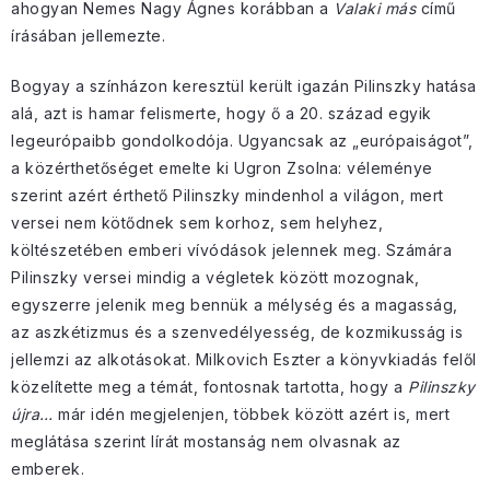
ahogyan Nemes Nagy Ágnes korábban a
Valaki más
című
írásában jellemezte.
Bogyay a színházon keresztül került igazán Pilinszky hatása
alá, azt is hamar felismerte, hogy ő a 20. század egyik
legeurópaibb gondolkodója. Ugyancsak az „európaiságot”,
a közérthetőséget emelte ki Ugron Zsolna: véleménye
szerint azért érthető Pilinszky mindenhol a világon, mert
versei nem kötődnek sem korhoz, sem helyhez,
költészetében emberi vívódások jelennek meg. Számára
Pilinszky versei mindig a végletek között mozognak,
egyszerre jelenik meg bennük a mélység és a magasság,
az aszkétizmus és a szenvedélyesség, de kozmikusság is
jellemzi az alkotásokat. Milkovich Eszter a könyvkiadás felől
közelítette meg a témát, fontosnak tartotta, hogy a
Pilinszky
újra…
már idén megjelenjen, többek között azért is, mert
meglátása szerint lírát mostanság nem olvasnak az
emberek.