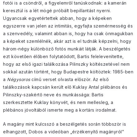
fotói is a csöndről, a figyelemről tanúskodnak: a kamerán
keresztül is a lét mögé próbált bepillantást nyerni.
Ugyancsak egyetértettek abban, hogy a képeken
egyszerre van jelen az intimitás, egyfajta szemérmesség és
a szenvedély, valamint abban is, hogy ha csak önmagukban
a képeket szemlélnék, akár azt is el tudnák képzelni, hogy
három-négy különböző fotós munkáit látják. A beszélgetés
ezt követően élőben folytatódott, Bartis felelevenítette,
hogy az első igazi találkozása Pilinszky költészetével nem
sokkal azután történt, hogy Budapestre költöztek: 1985-ben
a
Négysoros
című verset olvasta először. Az első
találkozások kapcsán került elő Kuklay Antal plébános és
Pilinszky-szakértő neve és munkássága: Bartis
szerkesztette Kuklay könyvét, és nem mellesleg, a
plébános jóvoltából ismerte meg a kortárs irodalmat.
A magány mint kulcsszó a beszélgetés során többször is
elhangzott, Dobos a videóban „érzékenyítő magányról”