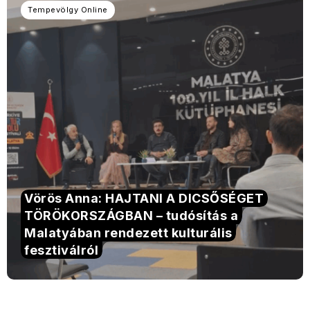
Tempevölgy Online
Vörös Anna: HAJTANI A DICSŐSÉGET
TÖRÖKORSZÁGBAN – tudósítás a
Malatyában rendezett kulturális
fesztiválról