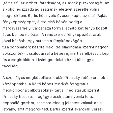
„témáját”, az emberi fáradtságot, az arcok piszkosságát, az
alkohol és izzadtság szagának elegyét szerette volna
megörökíteni. Bartis hét-nyolc évesen kapta az első Pajtás
fényképezőgépét, élete első képén pedig a
marosvásárhelyi városháza tornya látható két fenyő között,
átlós kompozícióban. A rendszeres fényképezést csak
jóval később, egy automata fényképezőgép
tulajdonosaként kezdte meg, de elmondása szerint nagyon
sokszor tekint csalódással a képeire, mert az elkészült kép
és a megörökíteni kívánt gondolat között túl nagy a
távolság.
A személyes megközelítések után Pilinszky fotói kerültek a
középpontba. A költő képeit mindkét fotográfus
megkomponált alkotásoknak tartja, meglátásuk szerint
Pilinszky hosszas megfigyelések után nyomta le az
exponáló gombot, számára mindig jelentett valamit az a
látvány, amit megörökített. Bartis szerint akárcsak versei,