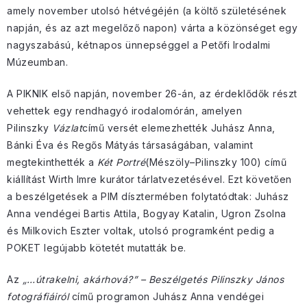
amely november utolsó hétvégéjén (a költő születésének
napján, és az azt megelőző napon) várta a közönséget egy
nagyszabású, kétnapos ünnepséggel a Petőfi Irodalmi
Múzeumban.
A PIKNIK első napján, november 26-án, az érdeklődők részt
vehettek egy rendhagyó irodalomórán, amelyen
Pilinszky
Vázlat
című versét elemezhették Juhász Anna,
Bánki Éva és Regős Mátyás társaságában, valamint
megtekinthették a
Két Portré
(Mészöly–Pilinszky 100) című
kiállítást Wirth Imre kurátor tárlatvezetésével. Ezt követően
a beszélgetések a PIM dísztermében folytatódtak: Juhász
Anna vendégei Bartis Attila, Bogyay Katalin, Ugron Zsolna
és Milkovich Eszter voltak, utolsó programként pedig a
POKET legújabb kötetét mutatták be.
Az
„…útrakelni, akárhová?”
– Beszélgetés Pilinszky János
fotográfiáiról
című programon Juhász Anna vendégei