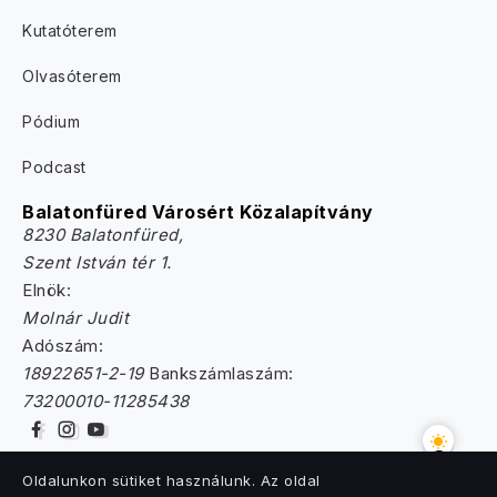
Kutatóterem
Olvasóterem
Pódium
Podcast
Balatonfüred Városért Közalapítvány
8230 Balatonfüred,
Szent István tér 1.
Elnök:
Molnár Judit
Adószám:
18922651-2-19
Bankszámlaszám:
73200010-11285438
Oldalunkon sütiket használunk. Az oldal