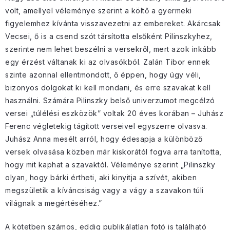
volt, amellyel véleménye szerint a költő a gyermeki
figyelemhez kívánta visszavezetni az embereket. Akárcsak
Vecsei, ő is a csend szót társította elsőként Pilinszkyhez,
szerinte nem lehet beszélni a versekről, mert azok inkább
egy érzést váltanak ki az olvasókból. Zalán Tibor ennek
szinte azonnal ellentmondott, ő éppen, hogy úgy véli,
bizonyos dolgokat ki kell mondani, és erre szavakat kell
használni. Számára Pilinszky belső univerzumot megcélzó
versei „túlélési eszközök” voltak 20 éves korában – Juhász
Ferenc végletekig tágított verseivel egyszerre olvasva.
Juhász Anna mesélt arról, hogy édesapja a különböző
versek olvasása közben már kiskorától fogva arra tanította,
hogy mit kaphat a szavaktól. Véleménye szerint „Pilinszky
olyan, hogy bárki értheti, aki kinyitja a szívét, akiben
megszületik a kíváncsiság vagy a vágy a szavakon túli
világnak a megértéséhez.”
A kötetben számos, eddig publikálatlan fotó is található