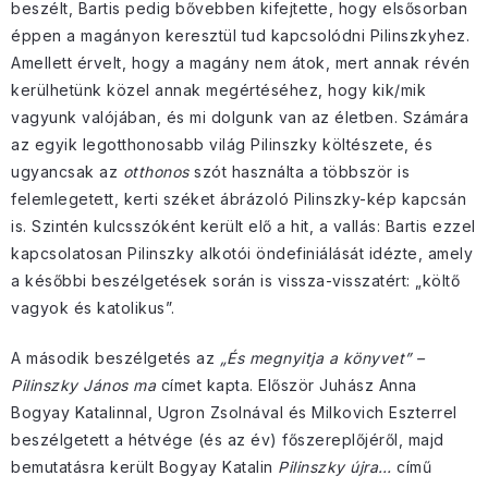
beszélt, Bartis pedig bővebben kifejtette, hogy elsősorban
éppen a magányon keresztül tud kapcsolódni Pilinszkyhez.
Amellett érvelt, hogy a magány nem átok, mert annak révén
kerülhetünk közel annak megértéséhez, hogy kik/mik
vagyunk valójában, és mi dolgunk van az életben. Számára
az egyik legotthonosabb világ Pilinszky költészete, és
ugyancsak az
otthonos
szót használta a többször is
felemlegetett, kerti széket ábrázoló Pilinszky-kép kapcsán
is. Szintén kulcsszóként került elő a hit, a vallás: Bartis ezzel
kapcsolatosan Pilinszky alkotói öndefiniálását idézte, amely
a későbbi beszélgetések során is vissza-visszatért: „költő
vagyok és katolikus”.
A második beszélgetés az
„És megnyitja a könyvet” –
Pilinszky János ma
címet kapta. Először Juhász Anna
Bogyay Katalinnal, Ugron Zsolnával és Milkovich Eszterrel
beszélgetett a hétvége (és az év) főszereplőjéről, majd
bemutatásra került Bogyay Katalin
Pilinszky újra…
című