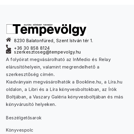
8230 Balatonfüred, Szent István tér 1.
+36 30 858 8124
szerkesztoseg@tempevolgy.hu
A folyóirat megvásárolható az InMedio és Relay
elárusítóhelyein, valamint megrendelhető a
szerkesztőség címén.
Kiadványain megvásárolhatók a Bookline.hu, a Líra.hu
oldalon, a Libri és a Líra könyvesboltokban, az Írók
Boltjában, a Vaszary Galéria könyvesboltjában és más
könyvárusító helyeken.
Beszélgetősarok
Könyvespolc