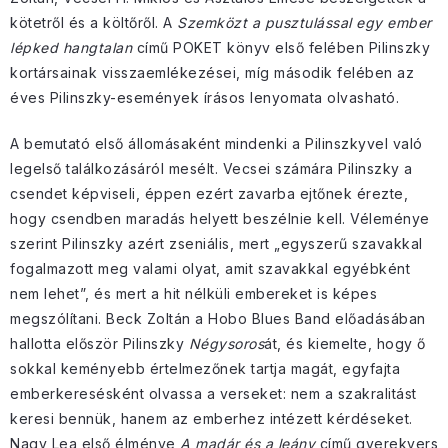
kötetről és a költőről. A
Szemközt a pusztulással egy ember
lépked hangtalan
című POKET könyv első felében Pilinszky
kortársainak visszaemlékezései, míg második felében az
éves Pilinszky-események írásos lenyomata olvasható.
A bemutató első állomásaként mindenki a Pilinszkyvel való
legelső találkozásáról mesélt. Vecsei számára Pilinszky a
csendet képviseli, éppen ezért zavarba ejtőnek érezte,
hogy csendben maradás helyett beszélnie kell. Véleménye
szerint Pilinszky azért zseniális, mert „egyszerű szavakkal
fogalmazott meg valami olyat, amit szavakkal egyébként
nem lehet”, és mert a hit nélküli embereket is képes
megszólítani. Beck Zoltán a Hobo Blues Band előadásában
hallotta először Pilinszky
Négysoros
át, és kiemelte, hogy ő
sokkal keményebb értelmezőnek tartja magát, egyfajta
emberkeresésként olvassa a verseket: nem a szakralitást
keresi bennük, hanem az emberhez intézett kérdéseket.
Nagy Lea első élménye
A madár és a leány
című gyerekvers