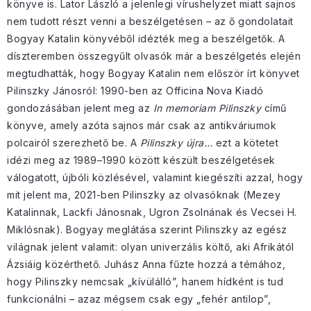
könyve is. Lator László a jelenlegi vírushelyzet miatt sajnos
nem tudott részt venni a beszélgetésen – az ő gondolatait
Bogyay Katalin könyvéből idézték meg a beszélgetők. A
díszteremben összegyűlt olvasók már a beszélgetés elején
megtudhatták, hogy Bogyay Katalin nem először írt könyvet
Pilinszky Jánosról: 1990-ben az Officina Nova Kiadó
gondozásában jelent meg az
In memoriam Pilinszky
című
könyve, amely azóta sajnos már csak az antikváriumok
polcairól szerezhető be. A
Pilinszky újra…
ezt a kötetet
idézi meg az 1989–1990 között készült beszélgetések
válogatott, újbóli közlésével, valamint kiegészíti azzal, hogy
mit jelent ma, 2021-ben Pilinszky az olvasóknak (Mezey
Katalinnak, Lackfi Jánosnak, Ugron Zsolnának és Vecsei H.
Miklósnak). Bogyay meglátása szerint Pilinszky az egész
világnak jelent valamit: olyan univerzális költő, aki Afrikától
Ázsiáig közérthető. Juhász Anna fűzte hozzá a témához,
hogy Pilinszky nemcsak „kívülálló”, hanem hídként is tud
funkcionálni – azaz mégsem csak egy „fehér antilop”,