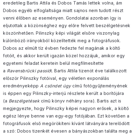
eredetileg Bartis Attila és Dobos Tamás lettek volna, ám
Dobos egyéb elfoglaltsága miatt sajnos nem tudott részt
venni élőben az eseményen. Gondolatai azonban így is
eljutottak a közönséghez egy előre felvett beszélgetésnek
köszönhetően. Pilinszky képi világát elsőre viszonylag
különböző irányokból közelítették meg a fotográfusok.
Dobos az elmúlt tíz évben fedezte fel magának a költő
fotóit, és akkor került igazán közel hozzájuk, amikor egy
egyetemi feladat keretein belül megfilmesítette
a
Ravensbrücki passió
t. Bartis Attila tizenöt éve találkozott
először Pilinszky fotóival, egy véletlen exponálás
eredményeképp
A csöndet úgy
című fotógyűjteményének
is éppen egy Pilinszky-interjú részlete került a borítójára
(a
Beszélgetések
című könyv néhány sora). Bartis azt is
megjegyezte, hogy Pilinszky képei nagyon erősek, a költő
egész lénye benne van egy-egy fotójában. Ezt követően a
fotográfusok első megörökíteni kívánt látványára terelődött
a szó: Dobos tizenkét évesen a bányászokban találta meg a