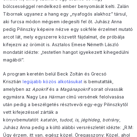
bölcsességgel rendelkező ember benyomását kelti. Zalán
Tibornak ugyanez a hang egy „nyafogós alakhoz” társul,
aki furcsa módon mégsem idegesíti fel őt. Juhász Anna
pedig Pilinszky képeire nézve egy sokféle érzelmet mutató
arcot lát, mely egyszerre közvetít fájdalmat, de próbálja
kifejezni az örömöt is. Asztalos Emese Németh László
mondatát idézte: „testetlen hangot igyekezett kihegedülni
magából”.
A program keretén belül Beck Zoltán és Grecsó
Krisztián
legújabb közös alkotásukat
is bemutatták,
amelyben az
Apokrif
és a
Magánapokrif
sorait olvassák
egymásra. Nagy Lea
Hárman
című versének felolvasása
után pedig a beszélgetés résztvevői egy-egy Pilinszkytől
vett kifejezéssel zárták a
könyvbemutatót:
katatón
,
tudod
,
is
,
jéghideg
,
botrány
,
Juhász Anna pedig a költő alábbi versrészletét idézte: „R.M:
Úgy érzem, itt van, egész közel. Öregasszony: Közel, ahol