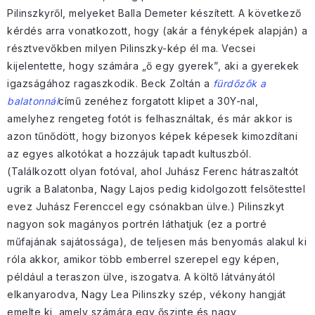
Pilinszkyről, melyeket Balla Demeter készített. A következő
kérdés arra vonatkozott, hogy (akár a fényképek alapján) a
résztvevőkben milyen Pilinszky-kép él ma. Vecsei
kijelentette, hogy számára „ő egy gyerek”, aki a gyerekek
igazságához ragaszkodik. Beck Zoltán a
fürdőzők a
balatonnál
című zenéhez forgatott klipet a 30Y-nal,
amelyhez rengeteg fotót is felhasználtak, és már akkor is
azon tűnődött, hogy bizonyos képek képesek kimozdítani
az egyes alkotókat a hozzájuk tapadt kultuszból.
(Találkozott olyan fotóval, ahol Juhász Ferenc hátraszaltót
ugrik a Balatonba, Nagy Lajos pedig kidolgozott felsőtesttel
evez Juhász Ferenccel egy csónakban ülve.) Pilinszkyt
nagyon sok magányos portrén láthatjuk (ez a portré
műfajának sajátossága), de teljesen más benyomás alakul ki
róla akkor, amikor több emberrel szerepel egy képen,
például a teraszon ülve, iszogatva. A költő látványától
elkanyarodva, Nagy Lea Pilinszky szép, vékony hangját
emelte ki, amely számára egy őszinte és nagy