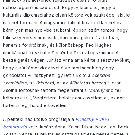
nehézségeiről is szó esett, Bogyay kiemelte, hogy a
kulturális diplomáciához olyan költőre volt szüksége, akit le
is lehet fordítani. A magyar irodalmat köztudottan nehéz
bármilyen más nyelvbe átültetni, éppen ezért fontos, hogy
Pilinszky versei nemcsak „európaiságukból” adódóan,
hanem a fordítóknak, és különösképp Ted Hughes
munkájának köszönhetően érthetők a világ számára. A
beszélgetés végén Juhász Anna arra kérte a résztvevőket,
hogy a sűrítés eszközével élve társítsanak egy-egy
gondolatot Pilinszkyhez: így lett a költő a
csendbe
szemlélődő
, az
űrkutató
, és az
állhatatos herceg
. Ugron
Zsolna fontosnak tartotta megemlíteni a
Merénylet
című
kétsorost is („Megtörtént, holott nem követtem el, és nem
történt meg, holott elkövettem.”)
A pénteki nap utolsó programja a
Pilinszky POKET
bemutatója
volt: Juhász Anna, Zalán Tibor, Nagy Lea, Beck
Zoltán, Vecsei H. Miklós és Asztalos Emese beszélgettek a