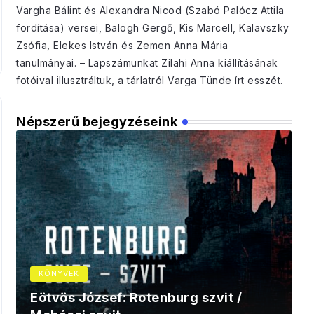
Vargha Bálint és Alexandra Nicod (Szabó Palócz Attila
fordítása) versei, Balogh Gergő, Kis Marcell, Kalavszky
Zsófia, Elekes István és Zemen Anna Mária
tanulmányai. – Lapszámunkat Zilahi Anna kiállításának
fotóival illusztráltuk, a tárlatról Varga Tünde írt esszét.
Népszerű bejegyzéseink
KÖNYVEK
Eötvös József: Rotenburg szvit /