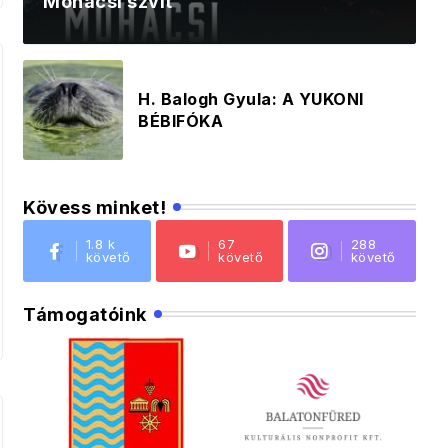
Mohácsi szvit
H. Balogh Gyula: A YUKONI
BÉBIFÓKA
Kövess minket!
1.8 k
67
288
követő
követő
követő
Támogatóink