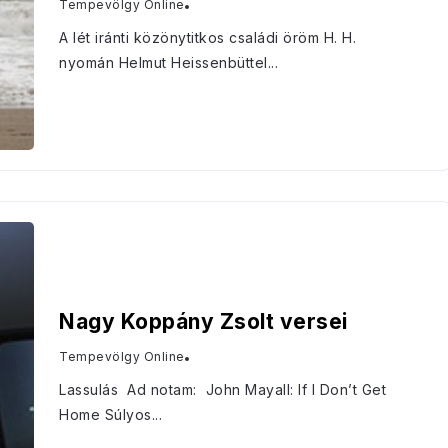
Tempevölgy Online
A lét iránti közönytitkos családi öröm H. H.
nyomán Helmut Heissenbüttel...
Nagy Koppány Zsolt versei
Tempevölgy Online
Lassulás Ad notam: John Mayall: If I Don’t Get
Home Súlyos...