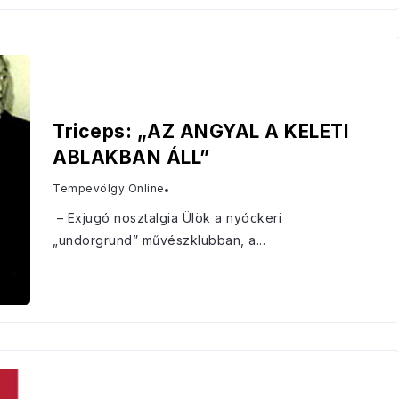
Triceps: „AZ ANGYAL A KELETI
ABLAKBAN ÁLL”
Tempevölgy Online
– Exjugó nosztalgia Ülök a nyóckeri
„undorgrund” művészklubban, a...