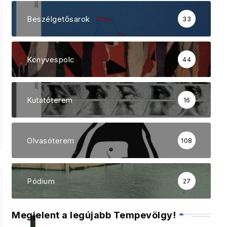
Beszélgetősarok
33
Könyvespolc
44
Kutatóterem
16
Olvasóterem
108
Pódium
27
Megjelent a legújabb Tempevölgy!