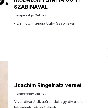
SZABINÁVAL
Tempevölgy Online
- Deli Kitti interjúja Ughy Szabinával
Joachim Ringelnatz versei
Tempevölgy Online
Vivat divat A divatért – dehogy divat ellen! –
lobogjunk, sőt szólaljunk...