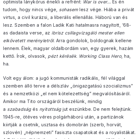
optimista lánykórus énekli a refrént:
War is over…
És én
tudom, hogy nincs vége,
sohasem
lesz vége. Hiába a privát
virtus, a civil kurázsi, a liberális ellenállás. Háború van és
lesz. Szemben a falon Ladik Kati hatalmasra nagyított, ’68-
as dadaista verse, az
ibrisz csillagvizsgáló mester ellen
elkövetett merényletről
. Arra gondolok, boldognak kellene
lennem. Élek, magyar oldalbordám van, egy gyerek, hazám
kettő. Írok, olvasok,
pézt kërësëk
.
Working Class Hero
, ha,
ha.
Volt egy álom: a jugó kommunisták radikális, fél világgal
szemben álló terve a délszláv „önigazgatású szocializmus”
és a nemzetközi „el nem kötelezettség” megvalósításáról.
Amikor ma Tito országáról beszélünk, mindig
a
szabadság
és
nyitottság
jut eszünkbe. De nem felejtünk.
1945-re, ötéves véres polgárháború után, a partizánok
kiirtják a csetnik, usztasa és domobrán (szerb, horvát,
szlovén) „népnemzeti” fasiszta csapatokat és a royalistákat.