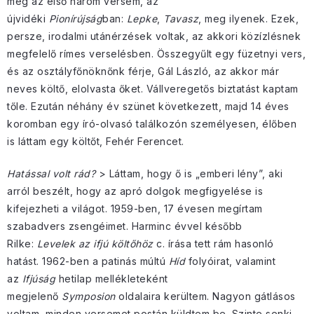
meg az első három versem, az
újvidéki
Pionírújság
ban:
Lepke
,
Tavasz
, meg ilyenek. Ezek,
persze, irodalmi utánérzések voltak, az akkori közízlésnek
megfelelő rímes verselésben. Összegyűlt egy füzetnyi vers,
és az osztályfőnöknőnk férje, Gál László, az akkor már
neves költő, elolvasta őket. Vállveregetős biztatást kaptam
tőle. Ezután néhány év szünet következett, majd 14 éves
koromban egy író-olvasó találkozón személyesen, élőben
is láttam egy költőt, Fehér Ferencet.
Hatással volt rád?
> Láttam, hogy ő is „emberi lény”, aki
arról beszélt, hogy az apró dolgok megfigyelése is
kifejezheti a világot. 1959-ben, 17 évesen megírtam
szabadvers zsengéimet. Harminc évvel később
Rilke:
Levelek az ifjú költőhöz
c. írása tett rám hasonló
hatást. 1962-ben a patinás múltú
Híd
folyóirat, valamint
az
Ifjúság
hetilap mellékleteként
megjelenő
Symposion
oldalaira kerültem. Nagyon gátlásos
voltam, minden versemet postán küldtem be. Szinte senki