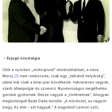
– Exjugó nosztalgia
Ülök a nyóckeri „undorgrund” művészklubban, a neve
Mersz,
[1]
nem romkocsma, csak egy „hátratolt helyőrség”,
utána már csak a kínai piac következik. Hatvanéves vagyok,
szerb állampolgár és szomorú. Nyomorúságos megélhetési
gondok gyötörnek. Része vagyok a „történetnek”. Ahogyan
megboldogult Bada Dada mondta: „A művészet, az nagyon
megy. Az élet – azt hagyjuk.” A magnóból Lennon szól,