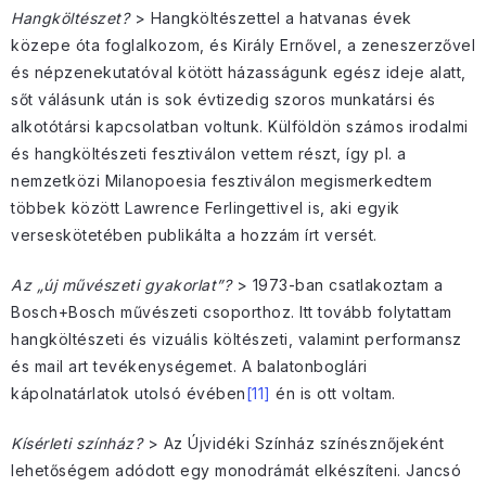
Hangköltészet?
> Hangköltészettel a hatvanas évek
közepe óta foglalkozom, és Király Ernővel, a zeneszerzővel
és népzenekutatóval kötött házasságunk egész ideje alatt,
sőt válásunk után is sok évtizedig szoros munkatársi és
alkotótársi kapcsolatban voltunk. Külföldön számos irodalmi
és hangköltészeti fesztiválon vettem részt, így pl. a
nemzetközi Milanopoesia fesztiválon megismerkedtem
többek között Lawrence Ferlingettivel is, aki egyik
verseskötetében publikálta a hozzám írt versét.
Az „új művészeti gyakorlat”?
> 1973-ban csatlakoztam a
Bosch+Bosch művészeti csoporthoz. Itt tovább folytattam
hangköltészeti és vizuális költészeti, valamint performansz
és mail art tevékenységemet. A balatonboglári
kápolnatárlatok utolsó évében
[11]
én is ott voltam.
Kísérleti színház?
> Az Újvidéki Színház színésznőjeként
lehetőségem adódott egy monodrámát elkészíteni. Jancsó