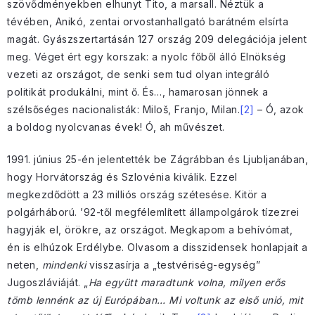
szövődményekben elhunyt Tito, a marsall. Néztük a
tévében, Anikó, zentai orvostanhallgató barátném elsírta
magát. Gyászszertartásán 127 ország 209 delegációja jelent
meg. Véget ért egy korszak: a nyolc főből álló Elnökség
vezeti az országot, de senki sem tud olyan integráló
politikát produkálni, mint ő. És…, hamarosan jönnek a
szélsőséges nacionalisták: Miloš, Franjo, Milan.
[2]
– Ó, azok
a boldog nyolcvanas évek! Ó, ah művészet.
1991. június 25-én jelentették be Zágrábban és Ljubljanában,
hogy Horvátország és Szlovénia kiválik. Ezzel
megkezdődött a 23 milliós ország szétesése. Kitör a
polgárháború. ’92-től megfélemlített állampolgárok tízezrei
hagyják el, örökre, az országot. Megkapom a behívómat,
én is elhúzok Erdélybe. Olvasom a disszidensek honlapjait a
neten,
mindenki
visszasírja a „testvériség-egység”
Jugoszláviáját. „
Ha együtt maradtunk volna, milyen erős
tömb lennénk az új Európában… Mi voltunk az első unió, mit