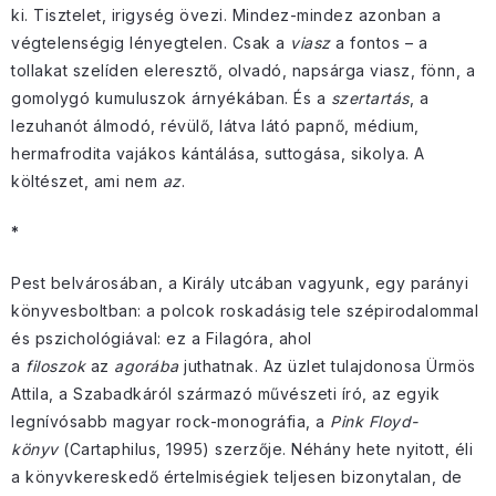
ki. Tisztelet, irigység övezi. Mindez-mindez azonban a
végtelenségig lényegtelen. Csak a
viasz
a fontos – a
tollakat szelíden eleresztő, olvadó, napsárga viasz, fönn, a
gomolygó kumuluszok árnyékában. És a
szertartás
, a
lezuhanót álmodó, révülő, látva látó papnő, médium,
hermafrodita vajákos kántálása, suttogása, sikolya. A
költészet, ami nem
az
.
*
Pest belvárosában, a Király utcában vagyunk, egy parányi
könyvesboltban: a polcok roskadásig tele szépirodalommal
és pszichológiával: ez a Filagóra, ahol
a
filoszok
az
agorába
juthatnak. Az üzlet tulajdonosa Ürmös
Attila, a Szabadkáról származó művészeti író, az egyik
legnívósabb magyar rock-monográfia, a
Pink Floyd-
könyv
(Cartaphilus, 1995) szerzője. Néhány hete nyitott, éli
a könyvkereskedő értelmiségiek teljesen bizonytalan, de