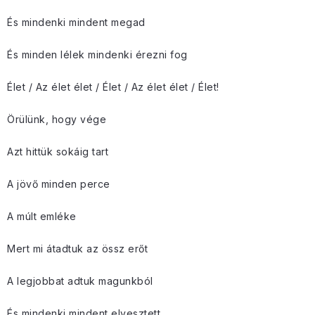
És mindenki mindent megad
És minden lélek mindenki érezni fog
Élet / Az élet élet / Élet / Az élet élet / Élet!
Örülünk, hogy vége
Azt hittük sokáig tart
A jövő minden perce
A múlt emléke
Mert mi átadtuk az össz erőt
A legjobbat adtuk magunkból
És mindenki mindent elvesztett