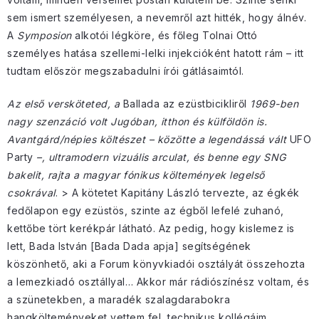
sem ismert személyesen, a nevemről azt hitték, hogy álnév.
A
Symposion
alkotói légköre, és főleg Tolnai Ottó
személyes hatása szellemi-lelki injekcióként hatott rám – itt
tudtam először megszabadulni írói gátlásaimtól.
Az első versköteted, a
Ballada az ezüstbicikliről
1969-ben
nagy szenzáció volt Jugóban, itthon és külföldön is.
Avantgárd/népies költészet – közötte a legendássá vált
UFO
Party
–, ultramodern vizuális arculat, és benne egy SNG
bakelit, rajta a magyar fónikus költemények legelső
csokrával
. > A kötetet Kapitány László tervezte, az égkék
fedőlapon egy ezüstös, szinte az égből lefelé zuhanó,
kettőbe tört kerékpár látható. Az pedig, hogy kislemez is
lett, Bada István [Bada Dada apja] segítségének
köszönhető, aki a Forum könyvkiadói osztályát összehozta
a lemezkiadó osztállyal… Akkor már rádiószínész voltam, és
a szünetekben, a maradék szalagdarabokra
hangkölteményeket vettem fel, technikus kollégáim