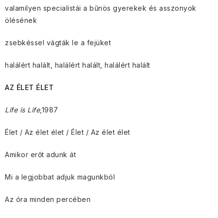
valamilyen specialistái a bűnös gyerekek és asszonyok
ölésének
zsebkéssel vágták le a fejüket
halálért halált, halálért halált, halálért halált
AZ ÉLET ÉLET
Life is Life
,1987
Élet / Az élet élet / Élet / Az élet élet
Amikor erőt adunk át
Mi a legjobbat adjuk magunkból
Az óra minden percében