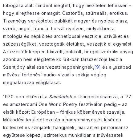
lobogása alatt mindent megtett, hogy mezítelen lehessen –
hogy elrejthesse önmagát. Ösztönös, szürreális, erotikus.
Tizennégy verskötetet publikált magyar és nyolcat olasz,
szerb, angol, francia, horvát nyelven, melyekben a
mitológia és népköltés archetípusai vesztik el szívüket és
szüzességüket, vesztegetik életüket, veszejtik el egymást.
Az ezerféleképpen hímzett, batikolt, horgolt verbális anyag
azonban nem elégítette ki: ’68-ban társszerzője lesz a
Szentjóby által szervezett happeningnek,
[9]
és a „szabad
művészi történés” audio-vizuális sokkja végleg
meghatározza világlátását.
1970-ben elkészül a
Sámándob
c. lírai performansza, a ’77-
es amszterdami One World Poetry fesztiválon pedig – az
elsők között Európában – fónikus költeményeit szavalja.
Működési területét ezután a hagyományos és kísérleti
költészet és színjáték, hangjáték, mail art és performansz
együttese képezi; szintetikus munkáiban a művészetek