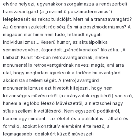
elvére helyezi, ugyanakkor szorgalmazza a rendszerbeli
transzavantgárd (a „rezsimhű posztmodernizmus”)
leleplezését és rekapitulációját. Mert mi a transzavantgárd?
Az újonnan született régiség. És mi a posztmodernizmus? A
magában már hinni nem tudó, lefáradt nyugati
individualizmus… Keserű humor, az aktuálpolitika
semmibevevése, átgondolt „páncélvonatos” filozófia. „A
Laibach Kunst ’83-ban retroavantgárdnak, illetve
monumentális retroavantgárdnak nevezi magát, ami arra
utal, hogy megtartani igyekszik a történelmi avantgárd
akcionista szellemiségét. A (retro)avantgárd
monumentalizmusa azt hivatott kifejezni, hogy nem
közönséges művészetről (az irányzatok egyikéről) van szó,
hanem a legfőbb létező Művészetről, a nietzschei nagy
stílus szellemi kivetüléséről. Nem egyszerű poétikáról,
hanem egy mindent – az életet és a politikát is – átható és
formáló, azokat konstitutív elemként értelmező, a
legmagasabb ideálokért küzdő művészeti