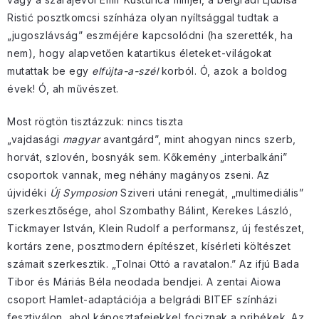
Ristić posztkomcsi színháza olyan nyíltsággal tudtak a
„jugoszlávság” eszméjére kapcsolódni (ha szerették, ha
nem), hogy alapvetően katartikus életeket-világokat
mutattak be egy
elfújta-a-szél
korból. Ó, azok a boldog
évek! Ó, ah művészet.
Most rögtön tisztázzuk: nincs tiszta
„vajdasági
magyar
avantgárd”, mint ahogyan nincs szerb,
horvát, szlovén, bosnyák sem. Kőkemény „interbalkáni”
csoportok vannak, meg néhány magányos zseni. Az
újvidéki
Új Symposion
Sziveri utáni renegát, „multimediális”
szerkesztősége, ahol Szombathy Bálint, Kerekes László,
Tickmayer István, Klein Rudolf a performansz, új festészet,
kortárs zene, posztmodern építészet, kísérleti költészet
számait szerkesztik. „Tolnai Ottó a ravatalon.” Az ifjú Bada
Tibor és Máriás Béla neodada bendjei. A zentai Aiowa
csoport Hamlet-adaptációja a belgrádi BITEF színházi
fesztiválon, ahol káposztafejekkel fociznak a pribékek. Az