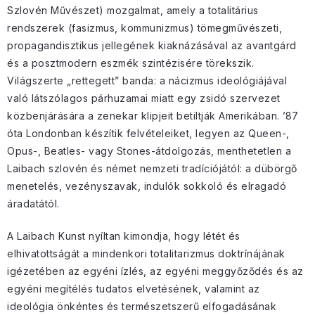
Szlovén Művészet) mozgalmat, amely a totalitárius
rendszerek (fasizmus, kommunizmus) tömegművészeti,
propagandisztikus jellegének kiaknázásával az avantgárd
és a posztmodern eszmék szintézisére törekszik.
Világszerte „rettegett” banda: a nácizmus ideológiájával
való látszólagos párhuzamai miatt egy zsidó szervezet
közbenjárására a zenekar klipjeit betiltják Amerikában. ’87
óta Londonban készítik felvételeiket, legyen az Queen-,
Opus-, Beatles- vagy Stones-átdolgozás, menthetetlen a
Laibach szlovén és német nemzeti tradíciójától: a dübörgő
menetelés, vezényszavak, indulók sokkoló és elragadó
áradatától.
A Laibach Kunst nyíltan kimondja, hogy létét és
elhivatottságát a mindenkori totalitarizmus doktrínájának
igézetében az egyéni ízlés, az egyéni meggyőződés és az
egyéni megítélés tudatos elvetésének, valamint az
ideológia önkéntes és természetszerű elfogadásának