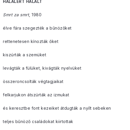
HALÁLÉRT HALÁLT
Smrt za smrt
, 1980
élve fára szegezték a bűnözőket
rettenetesen kínozták őket
kiszúrták a szemüket
levágták a fülüket, kivágták nyelvüket
összeroncsolták végtagjaikat
felkarjukon átszúrták az izmukat
és keresztbe font kezeiket átdugták a nyílt sebeken
teljes bűnöző családokat kiirtottak