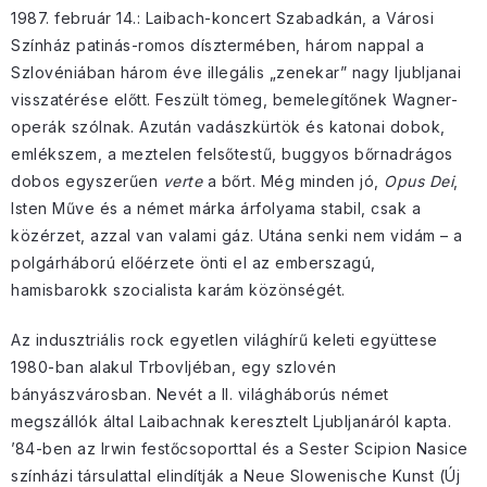
1987. február 14.: Laibach-koncert Szabadkán, a Városi
Színház patinás-romos dísztermében, három nappal a
Szlovéniában három éve illegális „zenekar” nagy ljubljanai
visszatérése előtt. Feszült tömeg, bemelegítőnek Wagner-
operák szólnak. Azután vadászkürtök és katonai dobok,
emlékszem, a meztelen felsőtestű, buggyos bőrnadrágos
dobos egyszerűen
verte
a bőrt. Még minden jó,
Opus Dei
,
Isten Műve és a német márka árfolyama stabil, csak a
közérzet, azzal van valami gáz. Utána senki nem vidám – a
polgárháború előérzete önti el az emberszagú,
hamisbarokk szocialista karám közönségét.
Az indusztriális rock egyetlen világhírű keleti együttese
1980-ban alakul Trbovljéban, egy szlovén
bányászvárosban. Nevét a II. világháborús német
megszállók által Laibachnak keresztelt Ljubljanáról kapta.
’84-ben az Irwin festőcsoporttal és a Sester Scipion Nasice
színházi társulattal elindítják a Neue Slowenische Kunst (Új