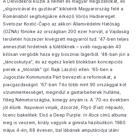
A Délvidékről kiűzik a német és magyar megszállókat, és
„sligovicával és guzlával” kikísérik Magyarország felé a
Romániából segítségükre érkező Vörös Hadsereget.
Svetozar Kostić-Čapo az akkori Államvédelmi Hatóság
(OZNA) főnöke az országban 200 ezer horvát, a Vajdaság
területén húszezer kivégzett magyarról tud. ’47-ben teljes
amnesztiát hirdetnek a túlélőknek – sváb nagyapám 40
kilósan vergődik haza egy boszniai lágerből. ’48-ban jön a
„láncoskutya”, és az egész keleti blokkban koncepciós
perek a „titóisták” (pl. Rajk László) ellen. ’65-ben a
Jugoszláv Kommunista Párt bevezeti a reformokat, a
piacgazdaságot. ’67-ben Tito több mint 90 országgal köt
vízummentességet, megindul a gastarbeiterek hulláma,
főleg Németországba, kimegy anyám is. A ’70-es években
jól élünk.
Napoleon
vinjak, dzsörzé, Fítyó (Fiat) népautó,
licenc bakelitek. Első a Deep Purple:
In Rock
című albuma:
meg is veszem, király vagyok a gimista házibulikon. 1980.
május 4-én, 88 évesen, bal lábának amputációja utáni