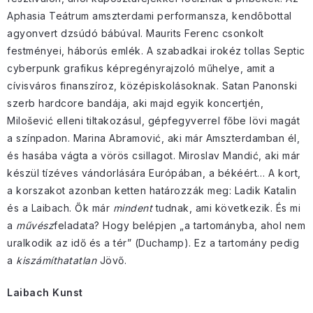
Aphasia Teátrum amszterdami performansza, kendôbottal
agyonvert dzsúdó bábúval. Maurits Ferenc csonkolt
festményei, háborús emlék. A szabadkai irokéz tollas Septic
cyberpunk grafikus képregényrajzoló műhelye, amit a
cívisváros finanszíroz, középiskolásoknak. Satan Panonski
szerb hardcore bandája, aki majd egyik koncertjén,
Milošević elleni tiltakozásul, gépfegyverrel főbe lövi magát
a színpadon. Marina Abramović, aki már Amszterdamban él,
és hasába vágta a vörös csillagot. Miroslav Mandić, aki már
készül tízéves vándorlására Európában, a békéért… A kort,
a korszakot azonban ketten határozzák meg: Ladik Katalin
és a Laibach. Ők már
mindent
tudnak, ami következik. És mi
a
művész
feladata? Hogy belépjen „a tartományba, ahol nem
uralkodik az idő és a tér” (Duchamp). Ez a tartomány pedig
a
kiszámíthatatlan
Jövő.
Laibach Kunst