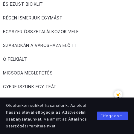
ÉS EZÜST BICIKLIT
RÉGEN ISMERJÜK EGYMÁST
EGYSZER ÖSSZETALÁLKOZOK VELE
SZABADKÁN A VÁROSHÁZA ELŐTT
Ő FELKIÁLT
MICSODA MEGLEPETÉS
GYERE ISZUNK EGY TEÁT
AKKOR AZT MONDTAM NEKI
Oldalunkon sütiket használunk. Az oldal
használatával elfogadja az Adatvédelmi
ISTENEMRE KATI
Elfogadom.
szabályzatáunkat, valamint az Általános
szerződési feltételeinket.
TE EGY KLASSZ CSAJ VAGY