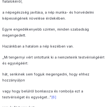
fiatalokéról,
a népegészség javítása, a nép munka- és honvédelmi
képességének növelése érdekében.
Egyre engedékenyebb szinten, minden szabadság
megengedett.
Hazánkban a hatalom a nép kezében van.
„Mi tengernyi vért ontottunk ki a nemzeteink testvériségéért
és egységéért:
hát, senkinek sem fogjuk megengedni, hogy ehhez
hozzányúljon
vagy hogy belülről bomlassza és rombolja ezt a
testvériséget és egységet…”
[6]