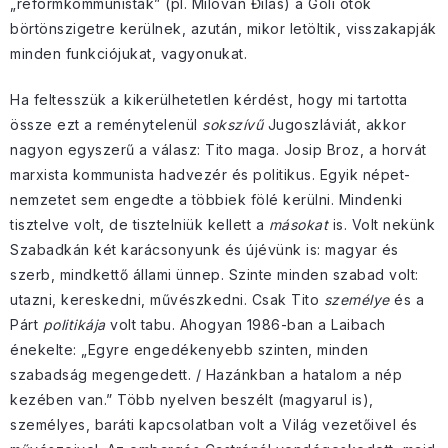
„reformkommunisták” (pl. Milovan Đilas) a Goli otok
börtönszigetre kerülnek, azután, mikor letöltik, visszakapják
minden funkciójukat, vagyonukat.
Ha feltesszük a kikerülhetetlen kérdést, hogy mi tartotta
össze ezt a reménytelenül
sokszívű
Jugoszláviát, akkor
nagyon egyszerű a válasz: Tito maga. Josip Broz, a horvát
marxista kommunista hadvezér és politikus. Egyik népet-
nemzetet sem engedte a többiek fölé kerülni. Mindenki
tisztelve volt, de tisztelniük kellett a
másokat
is. Volt nekünk
Szabadkán két karácsonyunk és újévünk is: magyar és
szerb, mindkettő állami ünnep. Szinte minden szabad volt:
utazni, kereskedni, művészkedni. Csak Tito
személye
és a
Párt
politikája
volt tabu. Ahogyan 1986-ban a Laibach
énekelte: „Egyre engedékenyebb szinten, minden
szabadság megengedett. / Hazánkban a hatalom a nép
kezében van.” Több nyelven beszélt (magyarul is),
személyes, baráti kapcsolatban volt a Világ vezetőivel és