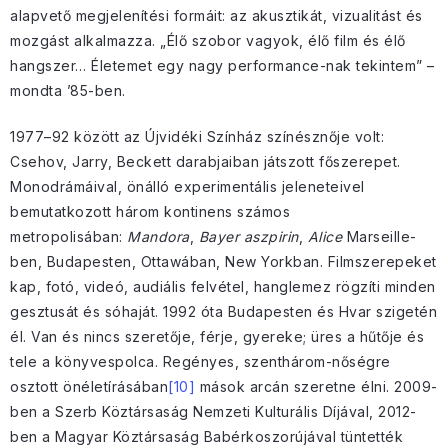
alapvető megjelenítési formáit: az akusztikát, vizualitást és
mozgást alkalmazza. „Élő szobor vagyok, élő film és élő
hangszer… Életemet egy nagy performance-nak tekintem” –
mondta ’85-ben.
1977–92 között az Újvidéki Színház színésznője volt:
Csehov, Jarry, Beckett darabjaiban játszott főszerepet.
Monodrámáival, önálló experimentális jeleneteivel
bemutatkozott három kontinens számos
metropolisában:
Mandora
,
Bayer aszpirin
,
Alice
Marseille-
ben, Budapesten, Ottawában, New Yorkban. Filmszerepeket
kap, fotó, videó, audiális felvétel, hanglemez rögzíti minden
gesztusát és sóhaját. 1992 óta Budapesten és Hvar szigetén
él. Van és nincs szeretője, férje, gyereke; üres a hűtője és
tele a könyvespolca. Regényes, szenthárom-nőségre
osztott önéletírásában
[10]
mások arcán szeretne élni. 2009-
ben a Szerb Köztársaság Nemzeti Kulturális Díjával, 2012-
ben a Magyar Köztársaság Babérkoszorújával tüntették