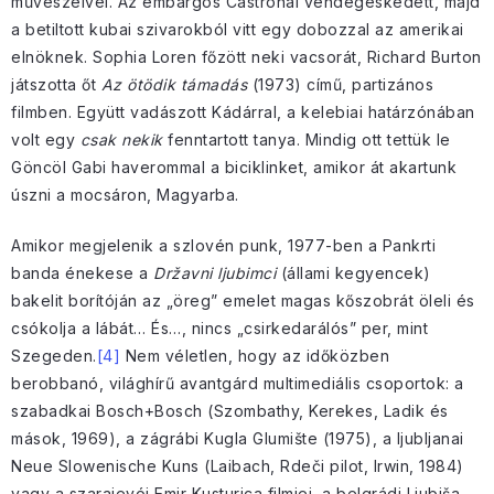
művészeivel. Az embargós Castrónál vendégeskedett, majd
a betiltott kubai szivarokból vitt egy dobozzal az amerikai
elnöknek. Sophia Loren főzött neki vacsorát, Richard Burton
játszotta őt
Az ötödik támadás
(1973) című, partizános
filmben. Együtt vadászott Kádárral, a kelebiai határzónában
volt egy
csak nekik
fenntartott tanya. Mindig ott tettük le
Göncöl Gabi haverommal a biciklinket, amikor át akartunk
úszni a mocsáron, Magyarba.
Amikor megjelenik a szlovén punk, 1977-ben a Pankrti
banda énekese a
Državni ljubimci
(állami kegyencek)
bakelit borítóján az „öreg” emelet magas kőszobrát öleli és
csókolja a lábát… És…, nincs „csirkedarálós” per, mint
Szegeden.
[4]
Nem véletlen, hogy az időközben
berobbanó, világhírű avantgárd multimediális csoportok: a
szabadkai Bosch+Bosch (Szombathy, Kerekes, Ladik és
mások, 1969), a zágrábi Kugla Glumište (1975), a ljubljanai
Neue Slowenische Kuns (Laibach, Rdeči pilot, Irwin, 1984)
vagy a szarajevói Emir Kusturica filmjei, a belgrádi Ljubiša