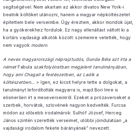
segítségével. Nem akartam az akkor divatos New York-i
beatnik költőket utánozni, hanem a magyar népköltészetet
építettem bele verseimbe. Úgy éreztem, akkor mondok újat,
ha a gyökerekhez fordulok. Ez nagy ellenállást váltott ki a
kortárs vajdasági alkotók között: szememre vetették, hogy
nem vagyok
modern
.
A neves magyarországi néprajztudós, Gunda Béla azt írta a
német
Fabula
szakfolyóiratban megjelent tanulmányában,
hogy ami Chagall a festészetben, az Ladik a
költészetben…
> Igen, ez kicsit helyre tette a dolgokat, a
tanulmányt lefordították magyarra is, majd Bori Imre is
elismerően írt a meseverseimről. Ezeket a prózaverseket a
szerbek, horvátok, szlovének nagyon kedvelték. Furcsa
módon az idősebb irodalmárok: Sulhóf József, Herceg
János szintén szerették verseimet, utóbbi jóindulatúan „a
vajdasági irodalom fekete bárányának” nevezett.