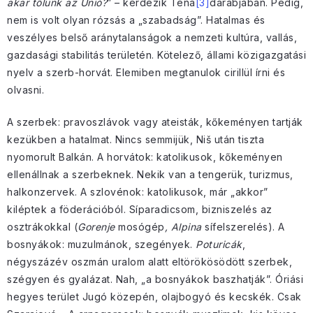
akar tőlünk az Unió?
” – kérdezik Tena
[3]
darabjában. Pedig,
nem is volt olyan rózsás a „szabadság”. Hatalmas és
veszélyes belső aránytalanságok a nemzeti kultúra, vallás,
gazdasági stabilitás területén. Kötelező, állami közigazgatási
nyelv a szerb-horvát. Elemiben megtanulok cirillül írni és
olvasni.
A szerbek: pravoszlávok vagy ateisták, kőkeményen tartják
kezükben a hatalmat. Nincs semmijük, Niš után tiszta
nyomorult Balkán. A horvátok: katolikusok, kőkeményen
ellenállnak a szerbeknek. Nekik van a tengerük, turizmus,
halkonzervek. A szlovénok: katolikusok, már „akkor”
kiléptek a föderációból. Síparadicsom, bizniszelés az
osztrákokkal (
Gorenje
mosógép
, Alpina
sífelszerelés). A
bosnyákok: muzulmánok, szegények.
Poturicák
,
négyszázév oszmán uralom alatt eltörökösödött szerbek,
szégyen és gyalázat. Nah, „a bosnyákok baszhatják”. Óriási
hegyes terület Jugó közepén, olajbogyó és kecskék. Csak