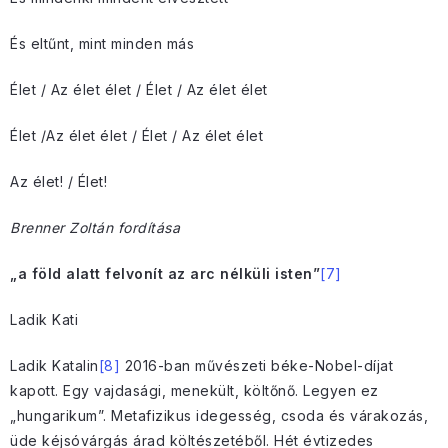
És eltűnt, mint minden más
Élet / Az élet élet / Élet / Az élet élet
Élet /Az élet élet / Élet / Az élet élet
Az élet! / Élet!
Brenner Zoltán fordítása
„a föld alatt felvonít az arc nélküli isten”
[7]
Ladik Kati
Ladik Katalin
[8]
2016-ban művészeti béke-Nobel-díjat
kapott. Egy vajdasági, menekült, költőnő. Legyen ez
„hungarikum”. Metafizikus idegesség, csoda és várakozás,
üde kéjsóvárgás árad költészetéből. Hét évtizedes