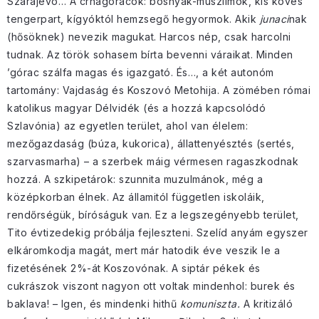
Szarajevó… A crnagoracok: bosnyák-muszlimok, kis köves
tengerpart, kígyóktól hemzsegő hegyormok. Akik
junaci
nak
(hősöknek) nevezik magukat. Harcos nép, csak harcolni
tudnak. Az török sohasem bírta bevenni váraikat. Minden
’górac szálfa magas és igazgató. És…, a két autonóm
tartomány: Vajdaság és Koszovó Metohija. A zömében római
katolikus magyar Délvidék (és a hozzá kapcsolódó
Szlavónia) az egyetlen terület, ahol van élelem:
mezőgazdaság (búza, kukorica), állattenyésztés (sertés,
szarvasmarha) – a szerbek máig vérmesen ragaszkodnak
hozzá. A szkipetárok: szunnita muzulmánok, még a
középkorban élnek. Az államitól független iskoláik,
rendőrségük, bíróságuk van. Ez a legszegényebb terület,
Tito évtizedekig próbálja fejleszteni. Szelíd anyám egyszer
elkáromkodja magát, mert már hatodik éve veszik le a
fizetésének 2%-át Koszovónak. A siptár pékek és
cukrászok viszont nagyon ott voltak mindenhol: burek és
baklava! – Igen, és mindenki hithű
komuniszta.
A kritizáló