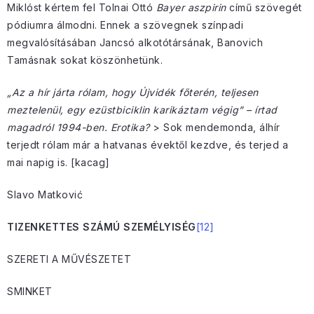
Miklóst kértem fel Tolnai Ottó
Bayer aszpirin
című szövegét
pódiumra álmodni. Ennek a szövegnek színpadi
megvalósításában Jancsó alkotótársának, Banovich
Tamásnak sokat köszönhetünk.
„Az a hír járta rólam, hogy Újvidék főterén, teljesen
meztelenül, egy ezüstbiciklin karikáztam végig” – írtad
magadról 1994-ben. Erotika?
> Sok mendemonda, álhír
terjedt rólam már a hatvanas évektől kezdve, és terjed a
mai napig is. [kacag]
Slavo Matković
TIZENKETTES SZÁMÚ SZEMÉLYISÉG
[12]
SZERETI A MŰVÉSZETET
SMINKET