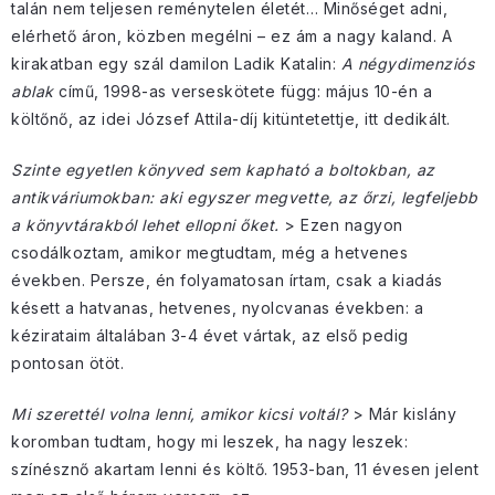
talán nem teljesen reménytelen életét… Minőséget adni,
elérhető áron, közben megélni – ez ám a nagy kaland. A
kirakatban egy szál damilon Ladik Katalin:
A négydimenziós
ablak
című, 1998-as verseskötete függ: május 10-én a
költőnő, az idei József Attila-díj kitüntetettje, itt dedikált.
Szinte egyetlen könyved sem kapható a boltokban, az
antikváriumokban: aki egyszer megvette, az őrzi, legfeljebb
a könyvtárakból lehet ellopni őket.
> Ezen nagyon
csodálkoztam, amikor megtudtam, még a hetvenes
években. Persze, én folyamatosan írtam, csak a kiadás
késett a hatvanas, hetvenes, nyolcvanas években: a
kézirataim általában 3-4 évet vártak, az első pedig
pontosan ötöt.
Mi szerettél volna lenni, amikor kicsi voltál?
> Már kislány
koromban tudtam, hogy mi leszek, ha nagy leszek:
színésznő akartam lenni és költő. 1953-ban, 11 évesen jelent