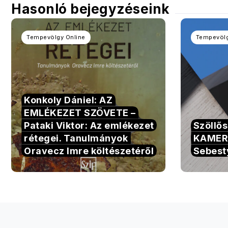
Hasonló bejegyzéseink
Tempevölgy Online
Tempevölg
Konkoly Dániel: AZ
EMLÉKEZET SZÖVETE –
Pataki Viktor: Az emlékezet
Szöllő
rétegei. Tanulmányok
KAMER
Oravecz Imre költészetéről
Sebest