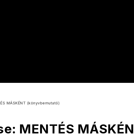
ÉS MÁSKÉNT (könyvbemutató)
se: MENTÉS MÁSKÉ