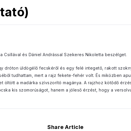
tató)
a Csillával és Dániel Andrással Szekeres Nikoletta beszélget.
 egy dróton üldögélő fecskéről és egy felé integető, rakott szok
éből tudhattam, mert a rajz fekete-fehér volt. És miközben apu ú
 öltött a madárka szívszorító magánya. A rajzhoz kötődő érzések
ócska kis szomorúságot, hanem a jóleső érzést, hogy a versol
Share Article