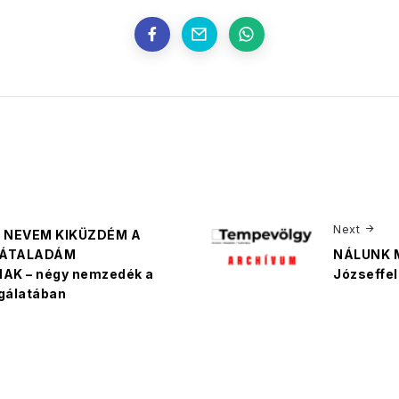
Next
na: NEVEM KIKÜZDÉM A
 ÁTALADÁM
NÁLUNK M
K – négy nemzedék a
Józseffel
gálatában