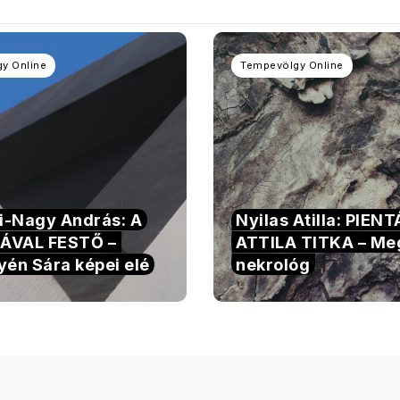
y Online
Tempevölgy Online
si-Nagy András: A
Nyilas Atilla: PIEN
ÁVAL FESTŐ –
ATTILA TITKA – Me
yén Sára képei elé
nekrológ