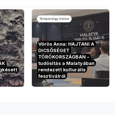
Tempevölgy Online
Vörös Anna: HAJTANI A
DICSŐSÉGET
TÖRÖKORSZÁGBAN –
TÁK
tudósítás a Malatyában
gkésett
rendezett kulturális
fesztiválról