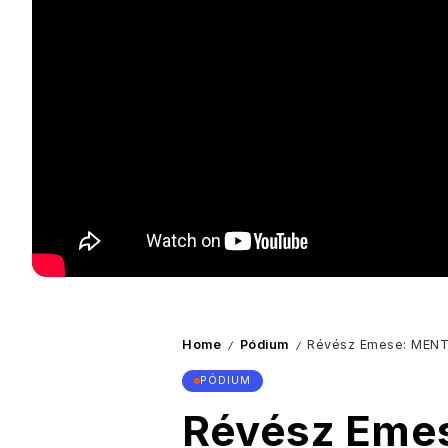
Home
Pódium
Révész Emese: MENT
/
/
PÓDIUM
Révész Eme