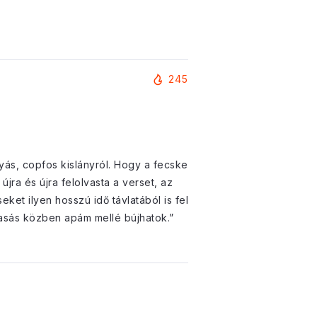
245
nyás, copfos kislányról. Hogy a fecske
jra és újra felolvasta a verset, az
et ilyen hosszú idő távlatából is fel
vasás közben apám mellé bújhatok.”