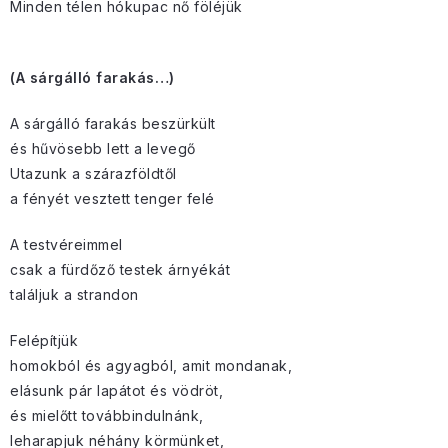
Minden télen hókupac nő föléjük
(A sárgálló farakás…)
A sárgálló farakás beszürkült
és hűvösebb lett a levegő
Utazunk a szárazföldtől
a fényét vesztett tenger felé
A testvéreimmel
csak a fürdőző testek árnyékát
találjuk a strandon
Felépítjük
homokból és agyagból, amit mondanak,
elásunk pár lapátot és vödröt,
és mielőtt továbbindulnánk,
leharapjuk néhány körmünket,