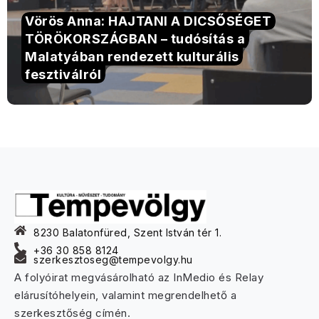
Vörös Anna: HAJTANI A DICSŐSÉGET
TÖRÖKORSZÁGBAN – tudósítás a
Malatyában rendezett kulturális
fesztiválról
8230 Balatonfüred, Szent István tér 1.
+36 30 858 8124
szerkesztoseg@tempevolgy.hu
A folyóirat megvásárolható az InMedio és Relay
elárusítóhelyein, valamint megrendelhető a
szerkesztőség címén.