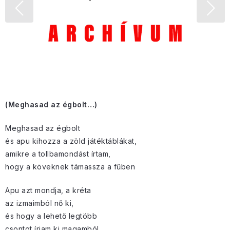
(Meghasad az égbolt…)
Meghasad az égbolt
és apu kihozza a zöld játéktáblákat,
amikre a tollbamondást írtam,
hogy a köveknek támassza a fűben
Apu azt mondja, a kréta
az izmaimból nő ki,
és hogy a lehető legtöbb
csontot írjam ki magamból,