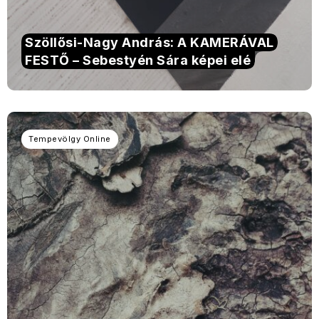
Szöllősi-Nagy András: A KAMERÁVAL
FESTŐ – Sebestyén Sára képei elé
Tempevölgy Online