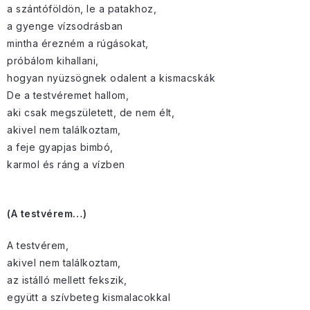
a szántóföldön, le a patakhoz,
a gyenge vízsodrásban
mintha érezném a rúgásokat,
próbálom kihallani,
hogyan nyüzsögnek odalent a kismacskák
De a testvéremet hallom,
aki csak megszületett, de nem élt,
akivel nem találkoztam,
a feje gyapjas bimbó,
karmol és ráng a vízben
(A testvérem…)
A testvérem,
akivel nem találkoztam,
az istálló mellett fekszik,
együtt a szívbeteg kismalacokkal