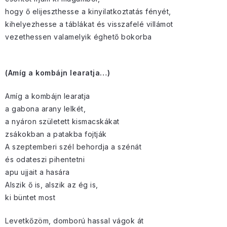
hogy ő elijeszthesse a kinyilatkoztatás fényét,
kihelyezhesse a táblákat és visszafelé villámot
vezethessen valamelyik éghető bokorba
(Amíg a kombájn learatja…)
Amíg a kombájn learatja
a gabona arany lelkét,
a nyáron született kismacskákat
zsákokban a patakba fojtják
A szeptemberi szél behordja a szénát
és odateszi pihentetni
apu ujjait a hasára
Alszik ő is, alszik az ég is,
ki büntet most
Levetkőzöm, domború hassal vágok át