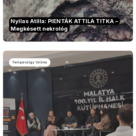
Nyilas Atilla: PIENTÁK ATTILA TITKA –
Megkésett nekrológ
Tempevölgy Online