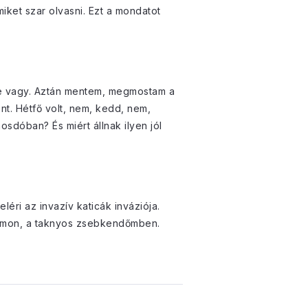
iket szar olvasni. Ezt a mondatot
z te vagy. Aztán mentem, megmostam a
nt. Hétfő volt, nem, kedd, nem,
osdóban? És miért állnak ilyen jól
éri az invazív katicák inváziója.
kamon, a taknyos zsebkendőmben.