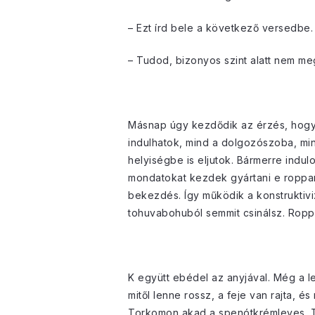
– Ezt írd bele a következő versedbe.
– Tudod, bizonyos szint alatt nem me
Másnap úgy kezdődik az érzés, hogy 
indulhatok, mind a dolgozószoba, mind
helyiségbe is eljutok. Bármerre indu
mondatokat kezdek gyártani e roppant
bekezdés. Így működik a konstruktivi
tohuvabohuból semmit csinálsz. Roppa
K együtt ebédel az anyjával. Még a l
mitől lenne rossz, a feje van rajta, 
Torkomon akad a spenótkrémleves. Tal