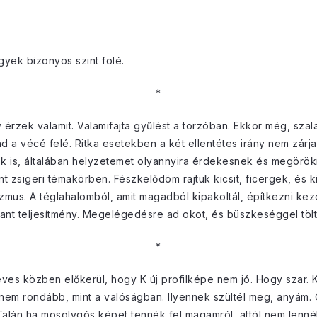
gyek bizonyos szint fölé.
*
érzek valamit. Valamifajta gyűlést a torzóban. Ekkor még, sza
 a vécé felé. Ritka esetekben a két ellentétes irány nem zárja
lok is, általában helyzetemet olyannyira érdekesnek és megörök
 zsigeri témakörben. Fészkelődöm rajtuk kicsit, ficergek, és 
zmus. A téglahalomból, amit magadból kipakoltál, építkezni kez
nt teljesítmény. Megelégedésre ad okot, és büszkeséggel tölt 
*
eves közben előkerül, hogy K új profilképe nem jó. Hogy szar. K
és nem rondább, mint a valóságban. Ilyennek szültél meg, anyám. 
án ha mosolygós képet tennék fel magamról, attól nem lennék 