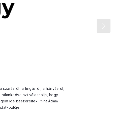
szarásról, a fingásról, a hányásról,
ltatlankodva azt válaszolja, hogy
ngem ide beszereltek, mint Ádám
datközlője.