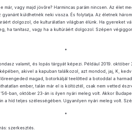
e már, vagy majd jövőre? Harmincas parám nincsen. Az élet me
 gyanánt küldhetnék neki vissza. És folytatja. Az életnek három 
ráért dolgozol, de kulturálatlan világban élünk. Ha gyereket v
leg, ha tanítasz, vagy ha a kultúráért dolgozol. Szépen végiggon
*
ondasz valamit, és lopás tárgyát képezi. Például 2019. október
pében, akivel a kapuban találkozol, azt mondod, jaj, K, kedv
lőreengeded magad, botorkáljál teelőtted a botoddal a harmadi
hatatlan ember, talán már el is költöztél, csak nem vetted észre
’56-ban, október 23-án is ilyen nyári meleg volt. Akkor Budapes
n a híd teljes szélességében. Ugyanilyen nyári meleg volt. Szép 
*
ás: szerkesztés.