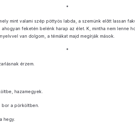
*
ely mint valami szép pöttyös labda, a szemünk előtt lassan fak
ahogyan feketén belénk harap az élet. K, mintha nem lenne hol
a nyelvvel van dolgom, a témákat majd megírják mások.
*
zarlásnak érzem.
rköltbe, hazamegyek.
 bor a pörköltben.
a hegy.