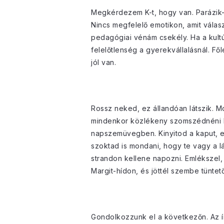
Megkérdezem K-t, hogy van. Parázik-
Nincs megfelelő emotikon, amit válasz
pedagógiai vénám csekély. Ha a kultú
felelőtlenség a gyerekvállalásnál. Fő
jól van.
Rossz neked, ez állandóan látszik. M
mindenkor közlékeny szomszédnéni ké
napszemüvegben. Kinyitod a kaput, e
szoktad is mondani, hogy te vagy a lát
strandon kellene napozni. Emlékszel, 
Margit-hídon, és jöttél szembe tüntető
Gondolkozzunk el a következőn. Az ír