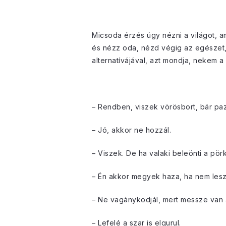
Micsoda érzés úgy nézni a világot, am
és nézz oda, nézd végig az egészet, 
alternatívájával, azt mondja, nekem 
– Rendben, viszek vörösbort, bár pa
– Jó, akkor ne hozzál.
– Viszek. De ha valaki beleönti a pö
– Én akkor megyek haza, ha nem lesz
– Ne vagánykodjál, mert messze van 
– Lefelé a szar is elgurul.