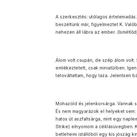
A szerkesztés: utólagos értelemadás.
beszéltünk már, figyelmeztet K. Való
nehezen áll lábra az ember. (Ismétlő
Álom volt csupán, de szép álom volt.
emlékeztetett, csak miniatűrben. Igen
tetováltattam, hogy laza. Jelentsen bá
Mohazöld és jelenkorsárga. Vannak szí
És nem magyarázok el helyeket sem: B
hatos út aszfaltsárga, mint egy naple
Strike) elnyomom a céklásüvegben. K,
betlehemi istállóból egy kis jószág 