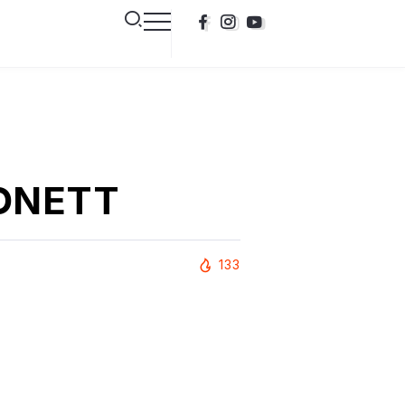
ZONETT
133