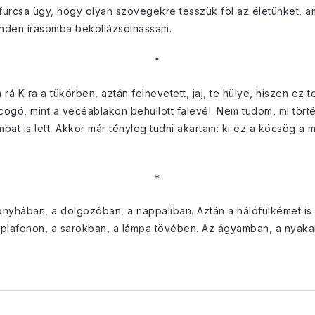
 furcsa ügy, hogy olyan szövegekre tesszük föl az életünket, am
inden írásomba bekollázsolhassam.
*
rá K-ra a tükörben, aztán felnevetett, jaj, te hülye, hiszen e
acogó, mint a vécéablakon behullott falevél. Nem tudom, mi törté
bat is lett. Akkor már tényleg tudni akartam: ki ez a köcsög a m
*
nyhában, a dolgozóban, a nappaliban. Aztán a hálófülkémet is el
a plafonon, a sarokban, a lámpa tövében. Az ágyamban, a nya