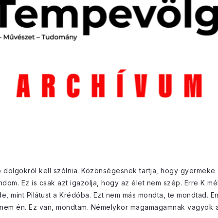
 dolgokról kell szólnia. Közönségesnek tartja, hogy gyermeke a 
ndom. Ez is csak azt igazolja, hogy az élet nem szép. Erre K mé
e, mint Pilátust a Krédóba. Ezt nem más mondta, te mondtad. E
, nem én. Ez van, mondtam. Némelykor magamagamnak vagyok a