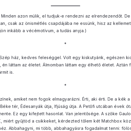
 Minden azon múlik, el tudjuk-e rendezni az elrendezendőt. De 
ban, csak az önismétlés csapdájába ne essünk, hisz az kellemetl
djön inkább a vécémotívum, a tudás anyja.)
*
 Szép ház, kedves feleséggel. Volt egy kiskutyánk, egészen ki
, én láttam az életet. Álmomban láttam egy élhető életet. Aztá
rmit is.
*
nek, amiket nem fogok elmagyarázni. Érti, aki érti. De a kék a 
éke tér, Édesanyák útja, Ifjúság útja. A Petőfi utcában évek ó
mente. Ez egy kifejtett hasonlat. Van jelentősége. A szőke Gaul
 miért gyűjtöd a csikkeket, kérdezted tőlem két Matchbox köz
kinéz. Abbahagyni, mi több, abbahagyásra fogadalmat tenni: fölö