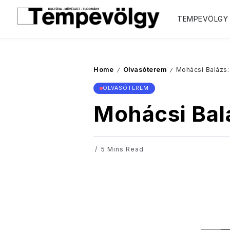
TEMPEVÖLGY
Home
Olvasóterem
Mohácsi Baláz
/
/
OLVASÓTEREM
Mohácsi Ba
5 Mins Read