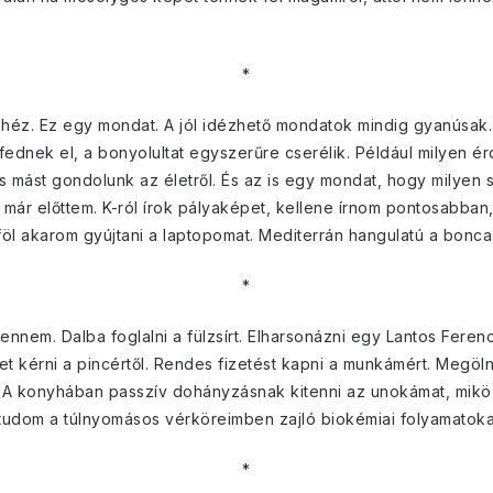
*
 nehéz. Ez egy mondat. A jól idézhető mondatok mindig gyanúsak.
dnek el, a bonyolultat egyszerűre cserélik. Például milyen é
 mást gondolunk az életről. És az is egy mondat, hogy milyen 
ár előttem. K-ról írok pályaképet, kellene írnom pontosabban
 föl akarom gyújtani a laptopomat. Mediterrán hangulatú a bonc
*
nem. Dalba foglalni a fülzsírt. Elharsonázni egy Lantos Ferenc
et kérni a pincértől. Rendes fizetést kapni a munkámért. Megölni
 A konyhában passzív dohányzásnak kitenni az unokámat, mikö
i tudom a túlnyomásos vérköreimben zajló biokémiai folyamatoka
*