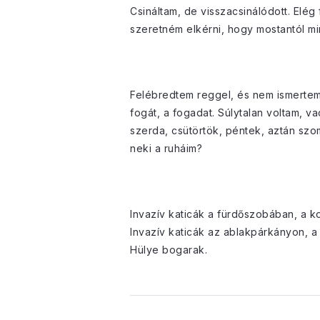
Csináltam, de visszacsinálódott. Elég
szeretném elkérni, hogy mostantól m
Felébredtem reggel, és nem ismertem 
fogát, a fogadat. Súlytalan voltam, v
szerda, csütörtök, péntek, aztán szom
neki a ruháim?
Invazív katicák a fürdőszobában, a ko
Invazív katicák az ablakpárkányon, 
Hülye bogarak.