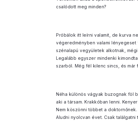
csalódott meg minden?
Próbálok itt leírni valamit, de kurva
végeredményben valami lényegeset fe
szénalapú vegyületek alkotnak, mégis
Legalább egyszer mindenki kimondta m
szarból. Még fél kilenc sincs, és már
Néha különös vágyak buzognak föl ben
aki a társam. Krakkóban lenni. Kenyer
Nem köszönni többet a doktornőnek.
Aludni nyolcvan évet. Csak találgatn