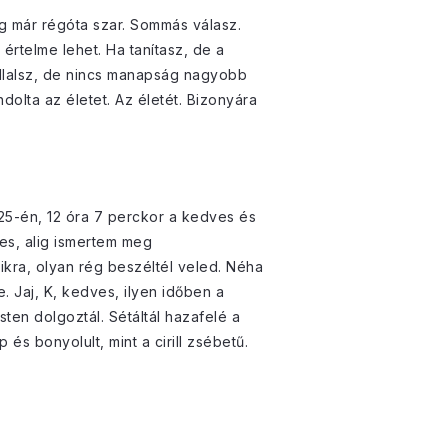
g már régóta szar. Sommás válasz.
értelme lehet. Ha tanítasz, de a
állalsz, de nincs manapság nagyobb
dolta az életet. Az életét. Bizonyára
 25-én, 12 óra 7 perckor a kedves és
es, alig ismertem meg
kra, olyan rég beszéltél veled. Néha
. Jaj, K, kedves, ilyen időben a
ten dolgoztál. Sétáltál hazafelé a
és bonyolult, mint a cirill zsébetű.