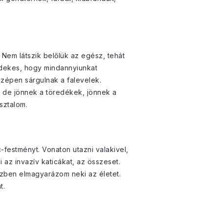
 Nem látszik belőlük az egész, tehát
rdekes, hogy mindannyiunkat
szépen sárgulnak a falevelek.
, de jönnek a töredékek, jönnek a
asztalom.
-festményt. Vonaton utazni valakivel,
 az invazív katicákat, az összeset.
zben elmagyarázom neki az életet.
t.