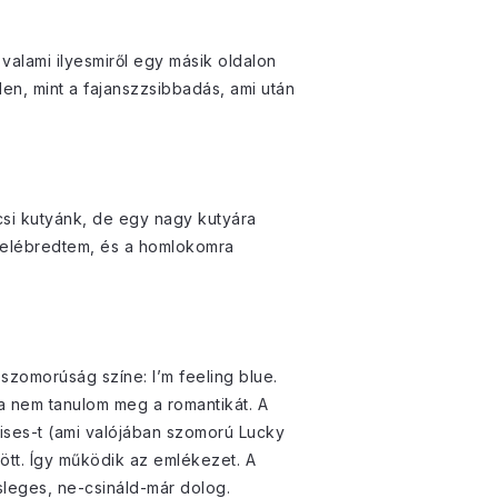
valami ilyesmiről egy másik oldalon
en, mint a fajanszzsibbadás, ami után
csi kutyánk, de egy nagy kutyára
n felébredtem, és a homlokomra
szomorúság színe: I’m feeling blue.
ta nem tanulom meg a romantikát. A
oises-t (ami valójában szomorú Lucky
ött. Így működik az emlékezet. A
sleges, ne-csináld-már dolog.