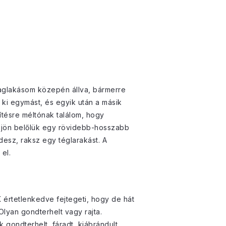
laglakásom közepén állva, bármerre
 ki egymást, és egyik után a másik
ítésre méltónak találom, hogy
kijön belőlük egy rövidebb-hosszabb
desz, raksz egy téglarakást. A
el.
 értetlenkedve fejtegeti, hogy de hát
Olyan gondterhelt vagy rajta.
gondterhelt, fáradt, kiábrándult,