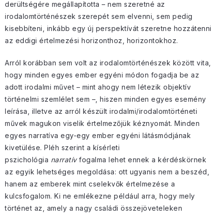
derültségére megállapította – nem szeretné az
irodalomtörténészek szerepét sem elvenni, sem pedig
kisebbíteni, inkább egy új perspektívát szeretne hozzátenni
az eddigi értelmezési horizonthoz, horizontokhoz.
Arról korábban sem volt az irodalomtörténészek között vita,
hogy minden egyes ember egyéni módon fogadja be az
adott irodalmi művet – mint ahogy nem létezik objektív
történelmi szemlélet sem –, hiszen minden egyes esemény
leírása, illetve az arról készült irodalmi/irodalomtörténeti
művek magukon viselik értelmezőjük kéznyomát. Minden
egyes narratíva egy-egy ember egyéni látásmódjának
kivetülése. Pléh szerint a kísérleti
pszichológia
narratív
fogalma lehet ennek a kérdéskörnek
az egyik lehetséges megoldása: ott ugyanis nem a beszéd,
hanem az emberek mint cselekvők értelmezése a
kulcsfogalom. Ki ne emlékezne például arra, hogy mely
történet az, amely a nagy családi összejöveteleken