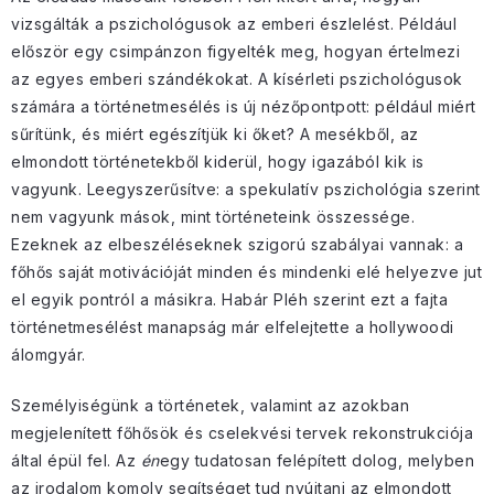
vizsgálták a pszichológusok az emberi észlelést. Például
először egy csimpánzon figyelték meg, hogyan értelmezi
az egyes emberi szándékokat. A kísérleti pszichológusok
számára a történetmesélés is új nézőpontpott: például miért
sűrítünk, és miért egészítjük ki őket? A mesékből, az
elmondott történetekből kiderül, hogy igazából kik is
vagyunk. Leegyszerűsítve: a spekulatív pszichológia szerint
nem vagyunk mások, mint történeteink összessége.
Ezeknek az elbeszéléseknek szigorú szabályai vannak: a
főhős saját motivációját minden és mindenki elé helyezve jut
el egyik pontról a másikra. Habár Pléh szerint ezt a fajta
történetmesélést manapság már elfelejtette a hollywoodi
álomgyár.
Személyiségünk a történetek, valamint az azokban
megjelenített főhősök és cselekvési tervek rekonstrukciója
által épül fel. Az
én
egy tudatosan felépített dolog, melyben
az irodalom komoly segítséget tud nyújtani az elmondott