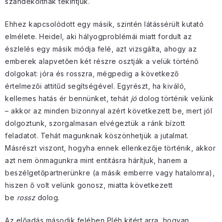
szándékoltnak tekintjük.
Ehhez kapcsolódott egy másik, szintén látássérült kutató
elmélete. Heidel, aki hályogproblémái miatt fordult az
észlelés egy másik módja felé, azt vizsgálta, ahogy az
emberek alapvetően két részre osztják a velük történő
dolgokat: jóra és rosszra, mégpedig a következő
értelmezői attitűd segítségével. Egyrészt, ha kiváló,
kellemes hatás ér bennünket, tehát
jó
dolog történik velünk
– akkor az minden bizonnyal azért következett be, mert jól
dolgoztunk, szorgalmasan elvégeztük a ránk bízott
feladatot. Tehát magunknak köszönhetjük a jutalmat.
Másrészt viszont, hogyha ennek ellenkezője történik, akkor
azt nem önmagunkra mint entitásra hárítjuk, hanem a
beszélgetőpartnerünkre (a másik emberre vagy hatalomra),
hiszen ő volt velünk gonosz, miatta következett
be
rossz
dolog.
Az előadás második felében Pléh kitért arra, hogyan