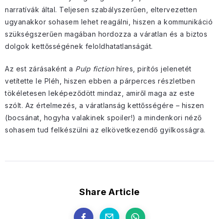
narratívák által. Teljesen szabályszerűen, eltervezetten
ugyanakkor sohasem lehet reagálni, hiszen a kommunikáció
szükségszerűen magában hordozza a váratlan és a biztos
dolgok kettősségének feloldhatatlanságát.
Az est zárásaként a
Pulp fiction
híres, pirítós jelenetét
vetítette le Pléh, hiszen ebben a párperces részletben
tökéletesen leképeződött mindaz, amiről maga az este
szólt. Az értelmezés, a váratlanság kettősségére – hiszen
(bocsánat, hogyha valakinek spoiler!) a mindenkori néző
sohasem tud felkészülni az elkövetkezendő gyilkosságra.
Share Article