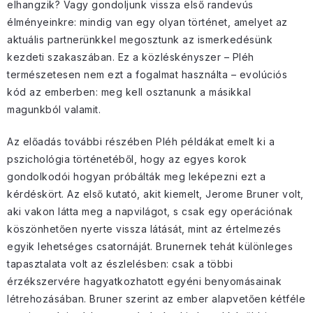
elhangzik? Vagy gondoljunk vissza első randevús
élményeinkre: mindig van egy olyan történet, amelyet az
aktuális partnerünkkel megosztunk az ismerkedésünk
kezdeti szakaszában. Ez a közléskényszer – Pléh
természetesen nem ezt a fogalmat használta – evolúciós
kód az emberben: meg kell osztanunk a másikkal
magunkból valamit.
Az előadás további részében Pléh példákat emelt ki a
pszichológia történetéből, hogy az egyes korok
gondolkodói hogyan próbálták meg leképezni ezt a
kérdéskört. Az első kutató, akit kiemelt, Jerome Bruner volt,
aki vakon látta meg a napvilágot, s csak egy operációnak
köszönhetően nyerte vissza látását, mint az értelmezés
egyik lehetséges csatornáját. Brunernek tehát különleges
tapasztalata volt az észlelésben: csak a többi
érzékszervére hagyatkozhatott egyéni benyomásainak
létrehozásában. Bruner szerint az ember alapvetően kétféle