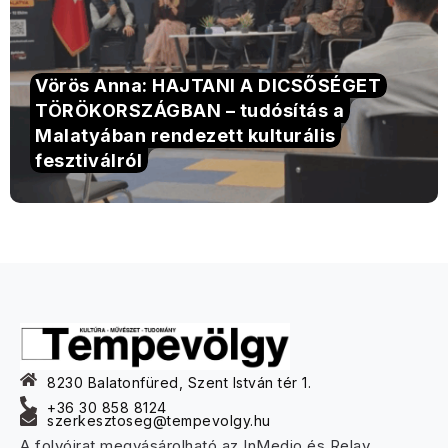
Vörös Anna: HAJTANI A DICSŐSÉGET
TÖRÖKORSZÁGBAN – tudósítás a
Malatyában rendezett kulturális
fesztiválról
8230 Balatonfüred, Szent István tér 1.
+36 30 858 8124
szerkesztoseg@tempevolgy.hu
A folyóirat megvásárolható az InMedio és Relay