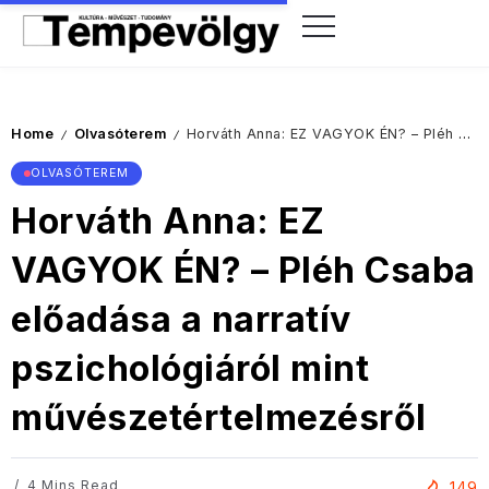
Home
Olvasóterem
Horváth Anna: EZ VAGYOK ÉN? – Pléh Csaba előadása a narratív pszichológiáról mint művészetértelmezésről
/
/
OLVASÓTEREM
Horváth Anna: EZ
VAGYOK ÉN? – Pléh Csaba
előadása a narratív
pszichológiáról mint
művészetértelmezésről
4 Mins Read
149