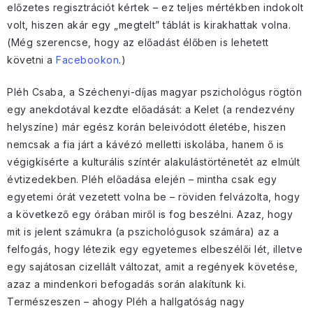
előzetes regisztrációt kértek – ez teljes mértékben indokolt
volt, hiszen akár egy „megtelt” táblát is kirakhattak volna.
(Még szerencse, hogy az előadást élőben is lehetett
követni a
Facebookon
.)
Pléh Csaba, a Széchenyi-díjas magyar pszichológus rögtön
egy anekdotával kezdte előadását: a Kelet (a rendezvény
helyszíne) már egész korán beleivódott életébe, hiszen
nemcsak a fia járt a kávézó melletti iskolába, hanem ő is
végigkísérte a kulturális színtér alakulástörténetét az elmúlt
évtizedekben. Pléh előadása elején – mintha csak egy
egyetemi órát vezetett volna be – röviden felvázolta, hogy
a következő egy órában miről is fog beszélni. Azaz, hogy
mit is jelent számukra (a pszichológusok számára) az a
felfogás, hogy létezik egy egyetemes elbeszélői lét, illetve
egy sajátosan cizellált változat, amit a regények követése,
azaz a mindenkori befogadás során alakítunk ki.
Természeszen – ahogy Pléh a hallgatóság nagy