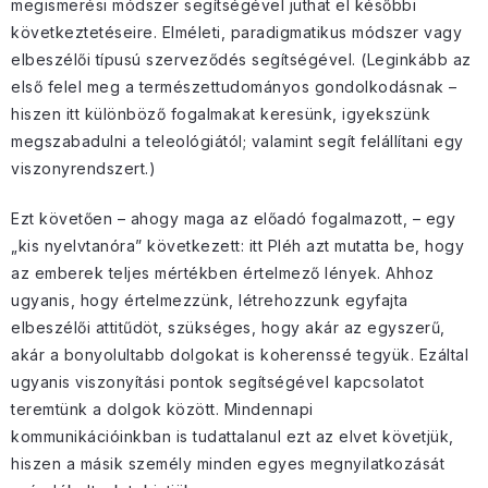
megismerési módszer segítségével juthat el későbbi
következtetéseire. Elméleti, paradigmatikus módszer vagy
elbeszélői típusú szerveződés segítségével. (Leginkább az
első felel meg a természettudományos gondolkodásnak –
hiszen itt különböző fogalmakat keresünk, igyekszünk
megszabadulni a teleológiától; valamint segít felállítani egy
viszonyrendszert.)
Ezt követően – ahogy maga az előadó fogalmazott, – egy
„kis nyelvtanóra” következett: itt Pléh azt mutatta be, hogy
az emberek teljes mértékben értelmező lények. Ahhoz
ugyanis, hogy értelmezzünk, létrehozzunk egyfajta
elbeszélői attitűdöt, szükséges, hogy akár az egyszerű,
akár a bonyolultabb dolgokat is koherenssé tegyük. Ezáltal
ugyanis viszonyítási pontok segítségével kapcsolatot
teremtünk a dolgok között. Mindennapi
kommunikációinkban is tudattalanul ezt az elvet követjük,
hiszen a másik személy minden egyes megnyilatkozását