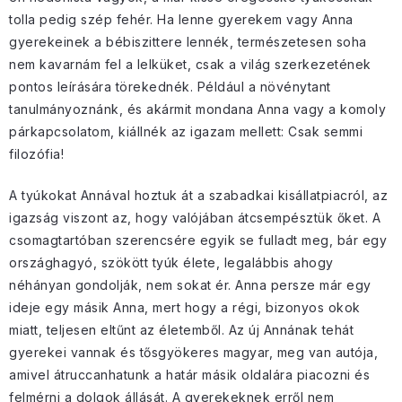
tolla pedig szép fehér. Ha lenne gyerekem vagy Anna
gyerekeinek a bébiszittere lennék, természetesen soha
nem kavarnám fel a lelküket, csak a világ szerkezetének
pontos leírására törekednék. Például a növénytant
tanulmányoznánk, és akármit mondana Anna vagy a komoly
párkapcsolatom, kiállnék az igazam mellett: Csak semmi
filozófia!
A tyúkokat Annával hoztuk át a szabadkai kisállatpiacról, az
igazság viszont az, hogy valójában átcsempésztük őket. A
csomagtartóban szerencsére egyik se fulladt meg, bár egy
országhagyó, szökött tyúk élete, legalábbis ahogy
néhányan gondolják, nem sokat ér. Anna persze már egy
ideje egy másik Anna, mert hogy a régi, bizonyos okok
miatt, teljesen eltűnt az életemből. Az új Annának tehát
gyerekei vannak és tősgyökeres magyar, meg van autója,
amivel átruccanhatunk a határ másik oldalára piacozni és
felmérni a dolgok állását. A gyerekeknek erről nem