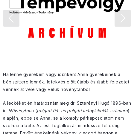
Ha lenne gyerekem vagy időnként Anna gyerekeinek a
bébiszittere lennék, lefekvés előtt újabb és újabb fejezetet
vennék át vele vagy velük növénytanból.
A leckéket én határoznám meg dr. Szterényi Hugó 1896-ban
írt
Növénytan
a (
polgári fiú- és polgári leányiskolák számára
)
alapján, ebbe se Anna, se a komoly párkapcsolatom nem
szólhatna bele. Az esti foglalkozás mindössze fél óráig
tartana. Együtt énekelnénk vékony, cincogó hangon a