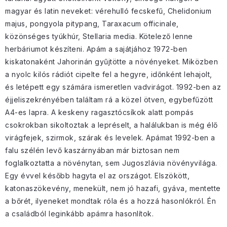
magyar és latin neveket: vérehulló fecskefű, Chelidonium
majus, pongyola pitypang, Taraxacum officinale,
közönséges tyúkhúr, Stellaria media. Kötelező lenne
herbáriumot készíteni. Apám a sajátjához 1972-ben
kiskatonaként Jahorinán gyűjtötte a növényeket. Miközben
a nyolc kilós rádiót cipelte fel a hegyre, időnként lehajolt,
és letépett egy számára ismeretlen vadvirágot. 1992-ben az
éjjeliszekrényében találtam rá a közel ötven, egybefűzött
A4-es lapra. A keskeny ragasztócsíkok alatt pompás
csokrokban sikoltoztak a lepréselt, a halálukban is még élő
virágfejek, szirmok, szárak és levelek. Apámat 1992-ben a
falu szélén levő kaszárnyában már biztosan nem
foglalkoztatta a növénytan, sem Jugoszlávia növényvilága.
Egy évvel később hagyta el az országot. Elszökött,
katonaszökevény, menekült, nem jó hazafi, gyáva, mentette
a bőrét, ilyeneket mondtak róla és a hozzá hasonlókról. Én
a családból leginkább apámra hasonlítok.