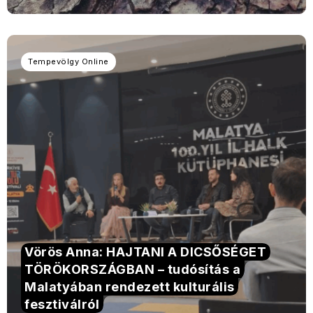
Tempevölgy Online
Vörös Anna: HAJTANI A DICSŐSÉGET
TÖRÖKORSZÁGBAN – tudósítás a
Malatyában rendezett kulturális
fesztiválról