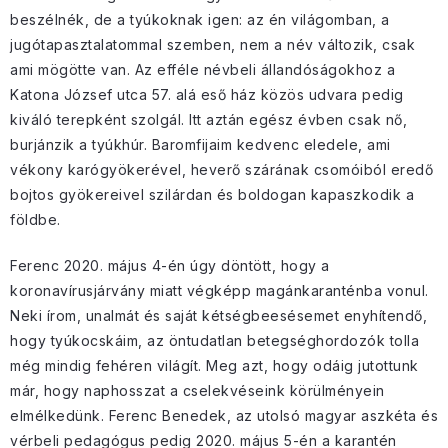
beszélnék, de a tyúkoknak igen: az én világomban, a
jugótapasztalatommal szemben, nem a név változik, csak
ami mögötte van. Az efféle névbeli állandóságokhoz a
Katona József utca 57. alá eső ház közös udvara pedig
kiváló terepként szolgál. Itt aztán egész évben csak nő,
burjánzik a tyúkhúr. Baromfijaim kedvenc eledele, ami
vékony karógyökerével, heverő szárának csomóiból eredő
bojtos gyökereivel szilárdan és boldogan kapaszkodik a
földbe.
Ferenc 2020. május 4-én úgy döntött, hogy a
koronavírusjárvány miatt végképp magánkaranténba vonul.
Neki írom, unalmát és saját kétségbeesésemet enyhítendő,
hogy tyúkocskáim, az öntudatlan betegséghordozók tolla
még mindig fehéren világít. Meg azt, hogy odáig jutottunk
már, hogy naphosszat a cselekvéseink körülményein
elmélkedünk. Ferenc Benedek, az utolsó magyar aszkéta és
vérbeli pedagógus pedig 2020. május 5-én a karantén