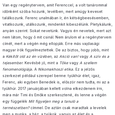
Van egy regénytervem, amit Ferenccel, a volt tanárommal
időnként szóba hozunk, levélben, mert amúgy keveset
találkozunk. Ferenc unalmában ír, én kétségbeesésemben,
vitatkozunk, utálkozunk, mindenkit kibeszélünk. Pletykálunk,
anyám szerint. Sokat nevetünk. Vagyis én nevetek, mert azt
nem látom, hogy ő mit csinál. Nem árulom el a regénytervem
címét, mert a végén még ellopják. Erre más vajdasági
magyar írók figyelmeztettek. De az biztos, hogy jobb, mint
a
Kékítőt old az én vizében,
az
Akció van!
vagy
A szív és a
tejesember
. Kevésbé jó, mint a
Tőke
vagy
A szellem
fenomenológiája.
A
Nikomakhoszi etika.
Ez a jelzős
szerkezet például szerepel benne: tyúkhúr élet, igaz,
Ferenc, aki egyben Benedek is, először nem tudta, mi az a
tyúkhúr. 2017 januárjában kellett volna elkezdenem írni,
mára már Timi és Emőke szerkesztené, és lenne a végén
egy függelék
Mit figyeljen meg a tanuló a
természetben?
címmel. De aztán csak maradtak a levelek
meg a munka, a ház, a tyúkok, vagyis az élet és a