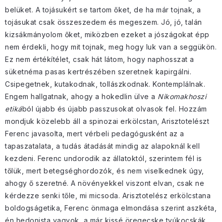
belüket. A tojásukért se tartom őket, de ha már tojnak, a
tojásukat csak összeszedem és megeszem. Jó, jó, talán
kizsákmányolom őket, miközben ezeket a jószágokat épp
nem érdekli, hogy mit tojnak, meg hogy luk van a seggükön.
Ez nem értékítélet, csak hát látom, hogy naphosszat a
süketnéma pasas kertrészében szeretnek kapirgálni.
Csipegetnek, kutakodnak, tollászkodnak. Kontemplálnak.
Engem hallgatnak, ahogy a hokedlin ülve a
Nikomakhoszi
etiká
ból újabb és újabb passzusokat olvasok fel. Hozzám
mondjuk közelebb áll a spinozai erkölcstan, Arisztotelészt
Ferenc javasolta, mert vérbeli pedagógusként az a
tapaszatalata, a tudás átadását mindig az alapoknál kell
kezdeni. Ferenc undorodik az állatoktól, szerintem fél is
tőlük, mert betegséghordozók, és nem viselkednek úgy,
ahogy ő szeretné. A növényekkel viszont elvan, csak ne
kérdezze senki tőle, mi micsoda. Arisztotelész erkölcstana
boldogságetika, Ferenc önmaga elmondása szerint aszkéta,
én hedonista vagyok, a már kissé öregecske tyúkocskák