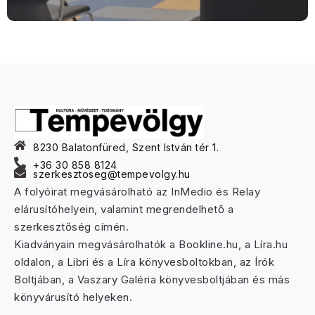
8230 Balatonfüred, Szent István tér 1.
+36 30 858 8124
szerkesztoseg@tempevolgy.hu
A folyóirat megvásárolható az InMedio és Relay
elárusítóhelyein, valamint megrendelhető a
szerkesztőség címén.
Kiadványain megvásárolhatók a Bookline.hu, a Líra.hu
oldalon, a Libri és a Líra könyvesboltokban, az Írók
Boltjában, a Vaszary Galéria könyvesboltjában és más
könyvárusító helyeken.