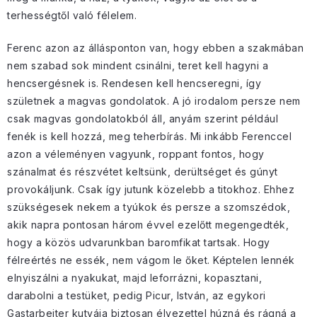
terhességtől való félelem.
Ferenc azon az állásponton van, hogy ebben a szakmában
nem szabad sok mindent csinálni, teret kell hagyni a
hencsergésnek is. Rendesen kell hencseregni, így
születnek a magvas gondolatok. A jó irodalom persze nem
csak magvas gondolatokból áll, anyám szerint például
fenék is kell hozzá, meg teherbírás. Mi inkább Ferenccel
azon a véleményen vagyunk, roppant fontos, hogy
szánalmat és részvétet keltsünk, derültséget és gúnyt
provokáljunk. Csak így jutunk közelebb a titokhoz. Ehhez
szükségesek nekem a tyúkok és persze a szomszédok,
akik napra pontosan három évvel ezelőtt megengedték,
hogy a közös udvarunkban baromfikat tartsak. Hogy
félreértés ne essék, nem vágom le őket. Képtelen lennék
elnyiszálni a nyakukat, majd leforrázni, kopasztani,
darabolni a testüket, pedig Picur, István, az egykori
Gastarbeiter kutyája biztosan élvezettel húzná és rágná a