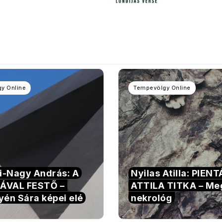
y Online
Tempevölgy Online
si-Nagy András: A
Nyilas Atilla: PIEN
ÁVAL FESTŐ –
ATTILA TITKA – Me
yén Sára képei elé
nekrológ