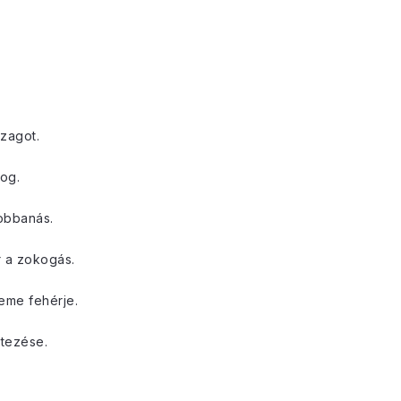
zagot.
og.
obbanás.
ör a zokogás.
zeme fehérje.
étezése.