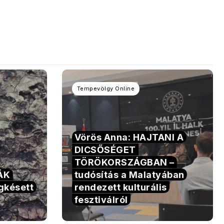
Tempevölgy Online
Vörös Anna: HAJTANI A
DICSŐSÉGET
TÖRÖKORSZÁGBAN –
TÁK
tudósítás a Malatyában
gkésett
rendezett kulturális
fesztiválról