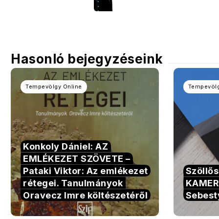
Hasonló bejegyzéseink
Tempevölgy Online
Tempevölg
Konkoly Dániel: AZ
EMLÉKEZET SZÖVETE –
Pataki Viktor: Az emlékezet
Szöllő
rétegei. Tanulmányok
KAMER
Oravecz Imre költészetéről
Sebest