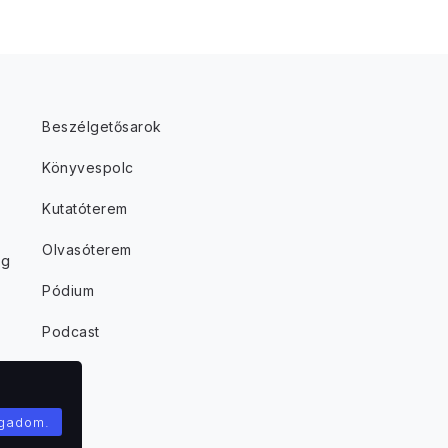
Beszélgetősarok
Könyvespolc
Kutatóterem
Olvasóterem
ég
Pódium
Podcast
ogadom.