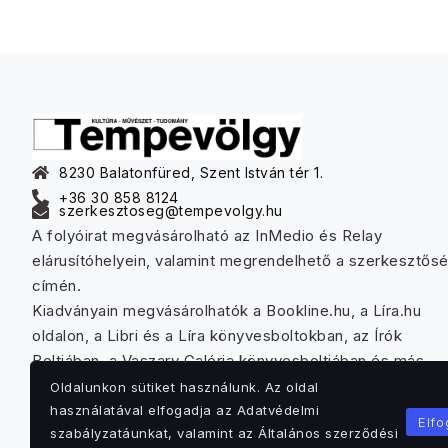
8230 Balatonfüred, Szent István tér 1.
+36 30 858 8124
szerkesztoseg@tempevolgy.hu
A folyóirat megvásárolható az InMedio és Relay
elárusítóhelyein, valamint megrendelhető a szerkesztős
címén.
Kiadványain megvásárolhatók a Bookline.hu, a Líra.hu
oldalon, a Libri és a Líra könyvesboltokban, az Írók
Boltjában, a Vaszary Galéria könyvesboltjában és más
könyvárusító helyeken.
Oldalunkon sütiket használunk. Az oldal
használatával elfogadja az Adatvédelmi
Elf
szabályzatáunkat, valamint az Általános szerződési