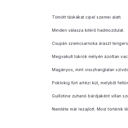
Tömött táskákat cipel szemei alatt.
Minden válasza kitérő hadmozdulat.
Csupán szemcsarnoka áraszt tengers
Megvakult tükrök mélyén ázottan vac
Magányos, mint visszhangtalan szívd
Poklokig fúrt artézi kút, melyből felt
Guillotine zuhanó bárdjaként villan s
Nemléte már lezajlott. Most történik l