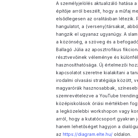
A személyjelölés aktualizáló hatása a
építője arról beszélt, hogy a műfaj m
elsődlegesen az oralitásban létezik.
hangulatot, a (verseny)társakat, abbó
hangzik el ugyanaz ugyanúgy. A slam 
a közönség, a szöveg és a befogadó 
Ballagó Júlia az aposztrofikus fikcio
résztvevőinek véleménye és különféle
hasznosíthatósága. Új értelmezői hozz
kapcsolatot szeretne kialakítani a t
irodalmi olvasási stratégiája között, 
magyarórák hasznosabbak, színesebbe
szemrevételezve a YouTube trending l
középiskolások óriási mértékben fog
a legközelebbi workshopon vagy konfe
arról, hogy a kutatócsoport gyakran 
hanem lehetőséget hagyjon a dialógus
az
https://diagram.elte.hu/
oldalon.