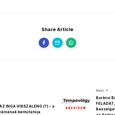
Share Article
Next
Borbíró B
FELADAT,
AZ INGA VISSZALENG (?) – a
Beszélge
pszámának bemutatója
az Azóta 