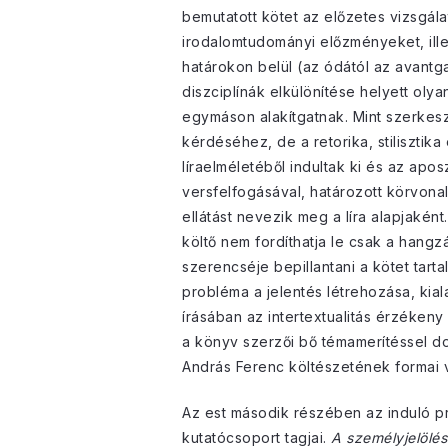
bemutatott kötet az előzetes vizsgála
irodalomtudományi előzményeket, ill
határokon belül (az ódától az avantg
diszciplínák elkülönítése helyett ol
egymáson alakítgatnak. Mint szerkesz
kérdéséhez, de a retorika, stiliszti
líraelméletéből indultak ki és az apo
versfelfogásával, határozott körvonal
ellátást nevezik meg a líra alapjaként
költő nem fordíthatja le csak a hangzá
szerencséje bepillantani a kötet tar
probléma a jelentés létrehozása, kia
írásában az intertextualitás érzéken
a könyv szerzői bő témamerítéssel do
András Ferenc költészetének formai 
Az est második részében az induló pro
kutatócsoport tagjai.
A személyjelölés