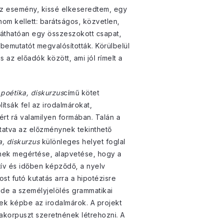
 az esemény, kissé elkeseredtem, egy
m kellett: barátságos, közvetlen,
 láthatóan egy összeszokott csapat,
bemutatót megvalósították. Körülbelül
 az előadók között, ami jól rímelt a
, poétika, diskurzus
című kötet
tsák fel az irodalmárokat,
ért rá valamilyen formában. Talán a
utatva az előzménynek tekinthető
a, diskurzus
különleges helyet foglal
ének megértése, alapvetése, hogy a
tív és időben képződő, a nyelv
st futó kutatás arra a hipotézisre
de a személyjelölés grammatikai
ltek képbe az irodalmárok. A projekt
rakorpuszt szeretnének létrehozni. A