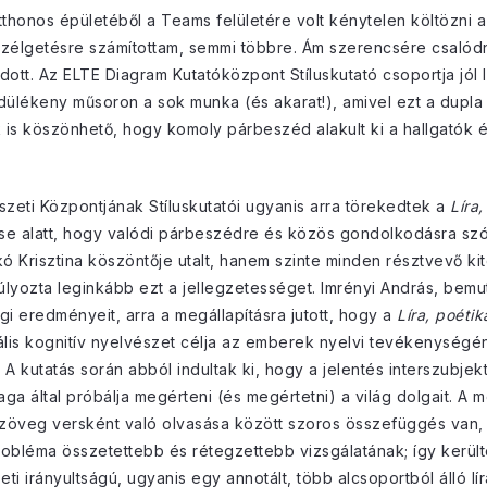
thonos épületéből a Teams felületére volt kénytelen költözni
zélgetésre számítottam, semmi többre. Ám szerencsére csalódno
ott. Az ELTE Diagram Kutatóközpont Stíluskutató csoportja jól
rdülékeny műsoron a sok munka (és akarat!), amivel ezt a dupla 
is köszönhető, hogy komoly párbeszéd alakult ki a hallgatók és
zeti Központjának Stíluskutatói ugyanis arra törekedtek a
Líra
se alatt, hogy valódi párbeszédre és közös gondolkodásra szólí
 Krisztina köszöntője utalt, hanem szinte minden résztvevő kit
úlyozta leginkább ezt a jellegzetességet. Imrényi András, bem
i eredményeit, arra a megállapításra jutott, hogy a
Líra, poétik
nális kognitív nyelvészet célja az emberek nyelvi tevékenység
A kutatás során abból indultak ki, hogy a jelentés interszubjek
 által próbálja megérteni (és megértetni) a világ dolgait. A mo
szöveg versként való olvasása között szoros összefüggés van, 
a probléma összetettebb és rétegzettebb vizsgálatának; így kerü
irányultságú, ugyanis egy annotált, több alcsoportból álló lí