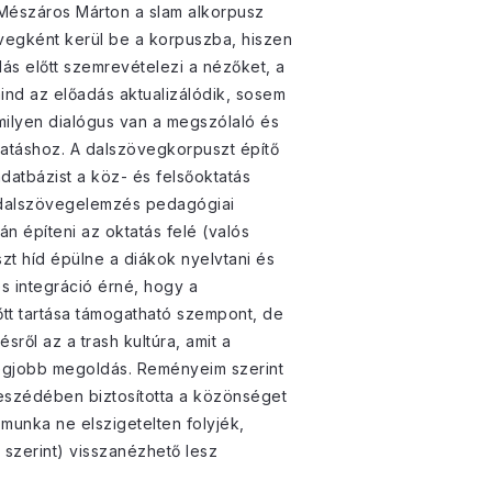
. Mészáros Márton a slam alkorpusz
zövegként kerül be a korpuszba, hiszen
ás előtt szemrevételezi a nézőket, a
mind az előadás aktualizálódik, sosem
 milyen dialógus van a megszólaló és
hatáshoz. A dalszövegkorpuszt építő
adatbázist a köz- és felsőoktatás
 a dalszövegelemzés pedagógiai
án építeni az oktatás felé (valós
zt híd épülne a diákok nyelvtani és
es integráció érné, hogy a
t tartása támogatható szempont, de
ről az a trash kultúra, amit a
legjobb megoldás. Reményeim szerint
beszédében biztosította a közönséget
munka ne elszigetelten folyjék,
szerint) visszanézhető lesz