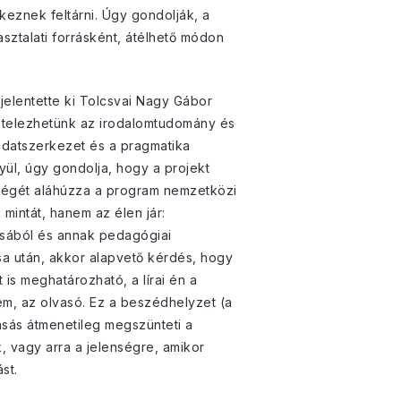
eznek feltárni. Úgy gondolják, a
asztalati forrásként, átélhető módon
jelentette ki Tolcsvai Nagy Gábor
ltételezhetünk az irodalomtudomány és
mondatszerkezet és a pragmatika
yül, úgy gondolja, hogy a projekt
ségét aláhúzza a program nemzetközi
mintát, hanem az élen jár:
zásából és annak pedagógiai
a után, akkor alapvető kérdés, hogy
is meghatározható, a lírai én a
em, az olvasó. Ez a beszédhelyzet (a
asás átmenetileg megszünteti a
, vagy arra a jelenségre, amikor
st.