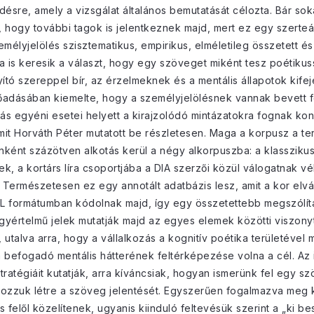
érdésre, amely a vizsgálat általános bemutatását célozta. Bár so
, hogy további tagok is jelentkeznek majd, mert ez egy szerteá
emélyjelölés szisztematikus, empirikus, elméletileg összetett é
a is keresik a választ, hogy egy szöveget miként tesz poétikuss
nyító szereppel bír, az érzelmeknek és a mentális állapotok ki
Előadásában kiemelte, hogy a személyjelölésnek vannak bevett f
ítás egyéni esetei helyett a kirajzolódó mintázatokra fognak ko
mit Horváth Péter mutatott be részletesen. Maga a korpusz a ter
ként százötven alkotás kerül a négy alkorpuszba: a klassziku
k, a kortárs líra csoportjába a DIA szerzői közül válogatnak v
 Természetesen ez egy annotált adatbázis lesz, amit a kor elv
 formátumban kódolnak majd, így egy összetettebb megszólítá
egyértelmű jelek mutatják majd az egyes elemek közötti viszony
utalva arra, hogy a vállalkozás a kognitív poétika területével m
befogadó mentális hátterének feltérképezése volna a cél. Az 
tratégiáit kutatják, arra kíváncsiak, hogyan ismerünk fel egy 
ozzuk létre a szöveg jelentését. Egyszerűen fogalmazva meg k
 felől közelítenek, ugyanis kiinduló feltevésük szerint a „ki 