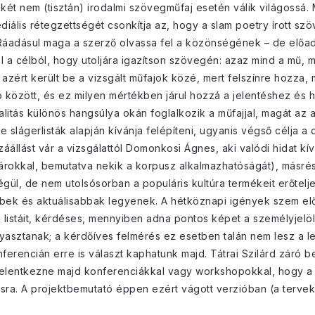
 két nem (tisztán) irodalmi szövegműfaj esetén válik világossá
ediális rétegzettségét csonkítja az, hogy a slam poetry írott s
 Ráadásul maga a szerző olvassa fel a közönségének – de előad
l a célból, hogy utoljára igazítson szövegén: azaz mind a mű, 
azért került be a vizsgált műfajok közé, mert felszínre hozza,
között, és ez milyen mértékben járul hozzá a jelentéshez és 
nalitás különös hangsúlya okán foglalkozik a műfajjal, magát az 
 slágerlisták alapján kívánja felépíteni, ugyanis végső célja
áállást vár a vizsgálattól Domonkosi Ágnes, aki valódi hidat kív
anárokkal, bemutatva nekik a korpusz alkalmazhatóságát), másrés
végül, de nem utolsósorban a populáris kultúra termékeit erőtelj
k és aktuálisabbak legyenek. A hétköznapi igények szem előt
istáit, kérdéses, mennyiben adna pontos képet a személyjelölés
yasztanak; a kérdőíves felmérés ez esetben talán nem lesz a 
rencián erre is választ kaphatunk majd. Tátrai Szilárd záró 
jelentkezne majd konferenciákkal vagy workshopokkal, hogy a 
ra. A projektbemutató éppen ezért vágott verzióban (a tervek 