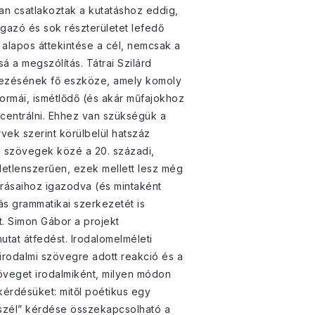
kan csatlakoztak a kutatáshoz eddig,
gazó és sok részterületet lefedő
s alapos áttekintése a cél, nemcsak a
á a megszólítás. Tátrai Szilárd
fejezésének fő eszköze, amely komoly
ormái, ismétlődő (és akár műfajokhoz
ncentrálni. Ehhez van szükségük a
vek szerint körülbelül hatszáz
s szövegek közé a 20. századi,
életlenszerűen, ezek mellett lesz még
árásaihoz igazodva (és mintaként
s grammatikai szerkezetét is
t. Simon Gábor a projekt
utat átfedést. Irodalomelméleti
irodalmi szövegre adott reakció és a
szöveget irodalmiként, milyen módon
érdésüket: mitől poétikus egy
beszél” kérdése összekapcsolható a