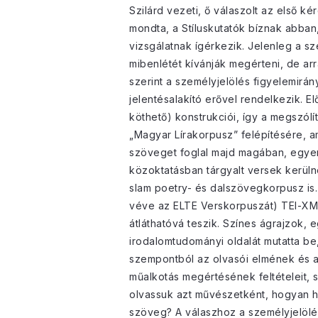
Szilárd vezeti, ő válaszolt az első k
mondta, a Stíluskutatók bíznak abban
vizsgálatnak ígérkezik. Jelenleg a sz
mibenlétét kívánják megérteni, de arr
szerint a személyjelölés figyelemirá
jelentésalakító erővel rendelkezik. 
köthető) konstrukciói, így a megszól
„Magyar Lírakorpusz” felépítésére, a
szöveget foglal majd magában, egyen
közoktatásban tárgyalt versek kerülne
slam poetry- és dalszövegkorpusz is.
véve az ELTE Verskorpuszát) TEI-XML
átláthatóvá teszik. Színes ágrajzok, 
irodalomtudományi oldalát mutatta be, 
szempontból az olvasói elmének és a 
műalkotás megértésének feltételeit, s
olvassuk azt művészetként, hogyan h
szöveg? A válaszhoz a személyjelölés