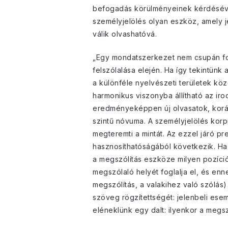
befogadás körülményeinek kérdésével:
személyjelölés olyan eszköz, amely je
válik olvashatóvá.
„Egy mondatszerkezet nem csupán form
felszólalása elején. Ha így tekintün
a különféle nyelvészeti területek köz
harmonikus viszonyba állítható az ir
eredményeképpen új olvasatok, koráb
szintű nóvuma. A személyjelölés korpu
megteremti a mintát. Az ezzel járó p
hasznosíthatóságából következik. Ha
a megszólítás eszköze milyen pozíciót
megszólaló helyét foglalja el, és en
megszólítás, a valakihez való szólás
szöveg rögzítettségét: jelenbeli ese
eléneklünk egy dalt: ilyenkor a megs