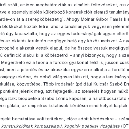
tról szólt, amiben meghatározták az elméleti feltevéseket, öss
etve a személyjelölés különböző konstrukcióit elemző tanulmá
arde-on át a szerepköltészetig). Ahogy Molnár Gábor Tamás kie
yan blokkokat hoztak létre, ahol a tanulmányok vegyesen jelen
tő úgy tapasztalta, hogy az egyes tudományágak ugyan eltérő 
ka és az oktatás területén megfigyelhető egy közös metszet. A n
sztrophé alakzatát vették alapul, de ha összeolvassuk megfigye
ú definíció alakul ki a költészetről – annyi bizonyos, hogy a s
. Megérthető ez a teória a fordítói gyakorlat felől is, jusson cs
st, mert a jelentés és az akusztika egyszerre alkotja a fordító 
talomjegyzékébe, és ebből világosan látszott, hogy a tanulmány
lakulása, közvetítése. Több irodalmár (például Kulcsár Szabó E
y pontként jelenik meg, azt fejtegetik, az átemelés hogyan műkö
lgoztak: biopoétika Szabó Lőrinc kapcsán, a halottbúcsúztató 
vizsgálata, az empirikus kutatások kérdései mind helyet kapta
jekt bemutatása volt terítéken, előre adott kérdésekre – szám 
 konstrukcióinak korpuszalapú, kognitív poétikai vizsgálata
(OTK