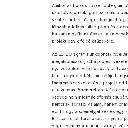
Amikor az Eötvös József Collegium ot
személytelennek ígérkező online bes
szinte már bensőséges hangulat fogad
látszott a felkészültségükön és a gö
hatvanan gyűltünk össze, talán ennek 
projekt egyik fő célkitűzésére.
Az ELTE Diagram Funkcionális Nyelvés
megalkotásakor, sőt a projekt vezeté
nyelvészeket. Erre nemcsak Dr. Laczkó
tanulmánykötet két ismertetője hangs
Diagram-könyveket és a projekt eddig
el a kutatás történetében. A funkcio
szöveg nem információforrás csupán. 
nemcsak ábrázol valamit, hanem önmaga
épül, hogy a személyjelölés és egy 
leírása mellett teret akartak nyitni 
végeredményben nem csak nyelvészeti 