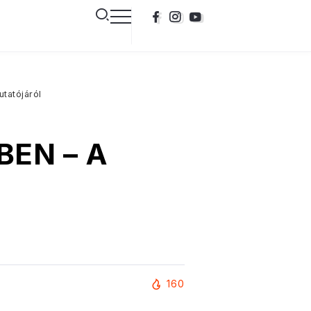
tatójáról
BEN – A
160