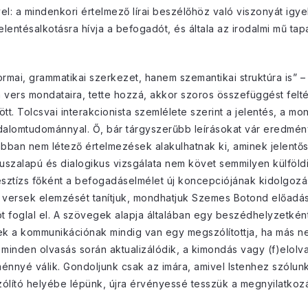
 a mindenkori értelmező lírai beszélőhöz való viszonyát igyek
lentésalkotásra hívja a befogadót, és általa az irodalmi mű tap
ai, grammatikai szerkezet, hanem szemantikai struktúra is” – 
k a vers mondataira, tette hozzá, akkor szoros összefüggést fe
ött. Tolcsvai interakcionista szemlélete szerint a jelentés, a 
odalomtudománnyal. Ő, bár tárgyszerűbb leírásokat vár eredmén
ban nem létező értelmezések alakulhatnak ki, aminek jelentő
szalapú és dialogikus vizsgálata nem követ semmilyen külföldi 
resztízs főként a befogadáselmélet új koncepciójának kidolgo
 versek elemzését tanítjuk, mondhatjuk Szemes Botond előadás
 foglal el. A szövegek alapja általában egy beszédhelyzetként 
nek a kommunikációnak mindig van egy megszólítottja, ha más n
) minden olvasás során aktualizálódik, a kimondás vagy (f)elolv
ménnyé válik. Gondoljunk csak az imára, amivel Istenhez szólunk
zólító helyébe lépünk, újra érvényessé tesszük a megnyilatkozá