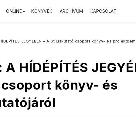
ONLINE
KÖNYVEK
ARCHÍVUM
KAPCSOLAT
 HÍDÉPÍTÉS JEGYÉBEN – A Stíluskutató csoport könyv- és projektbemu
r: A HÍDÉPÍTÉS JEGYÉ
 csoport könyv- és
tatójáról