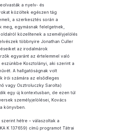
zeolvasták a nyelv- és
nyokat közöltek egészen tág
meli, a szerkesztés során a
nek meg, egymásnak felelgetnek,
oldalról közelítenek a személyjelölés
yelvészek többnyire Jonathan Culler
léseiket az irodalmárok
zerzők egyaránt az értelemmel való
ak eszünkbe Kosztolányi, aki szerint a
művét. A hallgatóságnak volt
ok írói számára az elsődleges
rnő vagy Osztroluczky Sarolta)
dik egy új kontextusban, de ezen túl
versek személyjelölései, Kovács
k a könyvben.
szerint hétre – válaszoltak a
A K 137659) című programot Tátrai