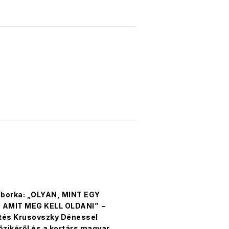
íborka: „OLYAN, MINT EGY
 AMIT MEG KELL OLDANI” –
tés Krusovszky Dénessel
őzikéről és a kortárs magyar