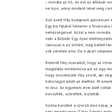
– mondta az író, és ezt az állítását vo
ne írjon, annyi mindent lehet még csin
Szó esett Háy budapesti gimnáziumi é
Egy kis faluból felmenni a fővárosba
nehézségeivel. Azzal a nem normális
neki a Bóbitát. Egy ilyen élethelyzet
Jánossal is ez történt, meg kellett t
sok sérelem érte. De ő akart odamen
Kiderült Háy szavaiból, hogy az íróna
megtalálja mindenhova azt az egy mon
hogy összetörjék Háy szívét, aki végü
bátorságot adott az élethez. Itt isme
mi lesz. Az egyetemi évei alatt volt
becsülték, szerették, biztatták.
Szóba kerültek a szerző első írásai, 
néni megdicsérje (Tatay Sándor motiv