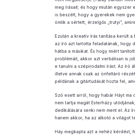
meg írásait; és hogy miután egyszer e
is beszélt, hogy a gyerekek nem gyer
ömlik a sértett, érzelgős „trutyi”, ami
Ezután a kreatív írás tanítása került
az író azt tartotta feladatának, hogy
hátba a másikat. És hogy miért taníto
problémáit, akkor azt verbálisan is j
e tanulni a szépirodalmi írást. Az író
illetve annak csak az önfeltáró részé
példának a gitártudását hozta fel, am
Szó esett arról, hogy habár Háyt ma 
nem tartja magát Esterházy utódjána
dedikálására senki nem ment el. Az í
hanem akkor, ha az alkotó a világot 
Háy megkapta azt a nehéz kérdést, 