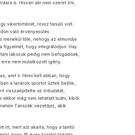
rásra is. Hiszen aki nem szeret írni,
 sikertörténet, rossz tanuló volt.
öldön való érvényesülés
és menekül tőle, nehogy az elmondja
 a figyelmét, hogy integrálódjon. Háy
 ottani lakosok pedig nem befogadóak,
 erre nem mutatkozott igény.
z, amit ír. Hinni kell abban, hogy
ban a tanárok sportot űztek belőle,
rt visszaépítette az öntudatát,
e ekkor még nem lehetett tudni, kiből
ténelem Tanszék vezetője), akik
 írt, mert azt akarta, hogy a tanító
arról, hogy 16 éves korától tartotta