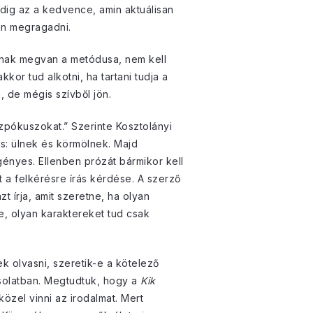
dig az a kedvence, amin aktuálisan
ban megragadni.
ásnak megvan a metódusa, nem kell
kkor tud alkotni, ha tartani tudja a
, de mégis szívből jön.
szpókuszokat.” Szerinte Kosztolányi
as: ülnek és körmölnek. Majd
gényes. Ellenben prózát bármikor kell
tt a felkérésre írás kérdése. A szerző
 írja, amit szeretne, ha olyan
e, olyan karaktereket tud csak
ek olvasni, szeretik-e a kötelező
solatban. Megtudtuk, hogy a
Kik
özel vinni az irodalmat. Mert