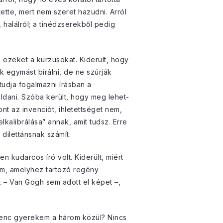
ette, mert nem szeret hazudni. Arról
halálról; a tinédzserekből pedig
a ezeket a kurzusokat. Kiderült, hogy
k egymást bírálni, de ne szúrják
tudja fogalmazni írásban a
oldani. Szóba került, hogy meg lehet-
ont az invenciót, ihletettséget nem,
lkalibrálása” annak, amit tudsz. Erre
dilettánsnak számít.
 kudarcos író volt. Kiderült, miért
m, amelyhez tartozó regény
 – Van Gogh sem adott el képet –,
enc gyerekem a három közül? Nincs