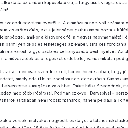
natkoztatta az emberi kapcsolatokra, a tárgyiasult világra és az í
álni!
s szegedi egyetemi éveiről is. A gimnázium nem volt számára egy
 nem kis erőfeszítés, ezt a jelenséget párhuzamba hozta a külf
 jelenséggel, amikor a kisgyerek fél a magyar nagymamájától, 
ben bármilyen okos és tehetséges az ember, arra kell fordítania
anulnia a várost, a gyorsabb és célirányosabb pesti nyelvet. Az
ni, a művészetek és a régészet érdekelte, Vámosmikolán pedig
k az írást nemcsak szeretnie kell, hanem hinnie abban, hogy jó a
datot, amely oda illik: az irodalom nem demokrácia. Gimnázium
l elvesztette a magában való hitet. Emiatt hálás Szegednek, me
rkedett meg több írótárssal, Podmaniczkyvel, Darvasival – persz
ak tanárok (általában nem irodalomtanárok, hanem például a Tör
azok a versek, melyeket negyedik osztályos általános iskolásként
álta, aki a
Kinizsi Pál
című ifjúsági regényt írta.) Szó esett még 