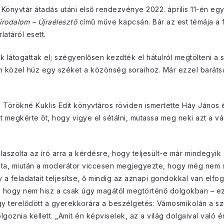
osi Könyvtár átadás utáni első rendezvénye 2022. április 11-én e
 irodalom – Újraélesztő
című műve kapcsán. Bár az est témája a fe
latáról esett.
 látogattak el; szégyenlősen kezdték el hátulról megtölteni a 
m közel húz egy széket a közönség soraihoz. Már ezzel barátsá
. Törökné Kuklis Edit könyvtáros röviden ismertette Háy János é
 megkérte őt, hogy vigye el sétálni, mutassa meg neki azt a vá
aszolta az író arra a kérdésre, hogy teljesült-e már mindegyik
dta, miután a moderátor viccesen megjegyezte, hogy még nem sik
a feladatait teljesítse, ő mindig az aznapi gondokkal van elfog
ól, hogy nem hisz a csak úgy magától megtörténő dolgokban – e
gy terelődött a gyerekkorára a beszélgetés: Vámosmikolán a szü
olgoznia kellett. „Amit én képviselek, az a világ dolgaival való