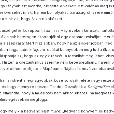
gy lánynak azt mondta, elégette a verseit, ezt valóban meg is t
ekverseket írnak, hanem komolyakat: barátságról, szerelemről, 
re azt hiszik, hogy őszinte költészet.
 a beszélgetés középpontjába, hisz Háy éveken keresztül tartott
 diákjainak heterogén csoportjából egy csapatot csináljon, merjé
tta a szépírást? Mert hisz abban, hogy ha az ember jobban meg 
obban fogja tudni kifejezni, ezáltal könnyebben meg tudja őket 
 álláspontja az, hogy az egyik részét, a technikát meg lehet, visz
t. Hiszen a dilettantizmus szerinte nem képességhiány, hanem „e
ellyel otthon profi, de a Müpában a Rájátszás nevű zenekarával 
drámaíróként a legnagyobbak közé sorolják, élete nagy részében
k, és hogy mennyire tetszett Tandori Dezsőnek a
Dzsigerdilen
cí
ró elmondta, hogy a műalkotás nem akkor sikeres, ha megveszik
teljes egészében megfogja.
hogy melyik a kedvenc saját műve: „Kedvenc könyvem és kedv