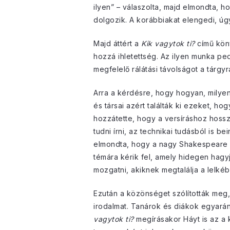
ilyen” – válaszolta, majd elmondta, 
dolgozik. A korábbiakat elengedi, úg
Majd áttért a
Kik vagytok ti?
című köny
hozzá ihletettség. Az ilyen munka pedi
megfelelő rálátási távolságot a tárgy
Arra a kérdésre, hogy hogyan, milyen 
és társai azért találták ki ezeket, h
hozzátette, hogy a versíráshoz hossza
tudni írni, az technikai tudásból is b
elmondta, hogy a nagy Shakespeare és 
témára kérik fel, amely hidegen hagyj
mozgatni, akiknek megtalálja a lelkéb
Ezután a közönséget szólították meg, 
irodalmat. Tanárok és diákok egyarán
vagytok ti?
megírásakor Háyt is az a 