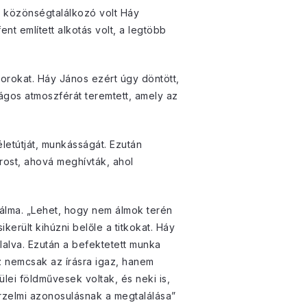
gy közönségtalálkozó volt Háy
nt említett alkotás volt, a legtöbb
sorokat. Háy János ezért úgy döntött,
gos atmoszférát teremtett, amely az
letútját, munkásságát. Ezután
rost, ahová meghívták, ahol
 álma. „Lehet, hogy nem álmok terén
erült kihúzni belőle a titkokat. Háy
lalva. Ezután a befektetett munka
z nemcsak az írásra igaz, hanem
lei földművesek voltak, és neki is,
 érzelmi azonosulásnak a megtalálása”