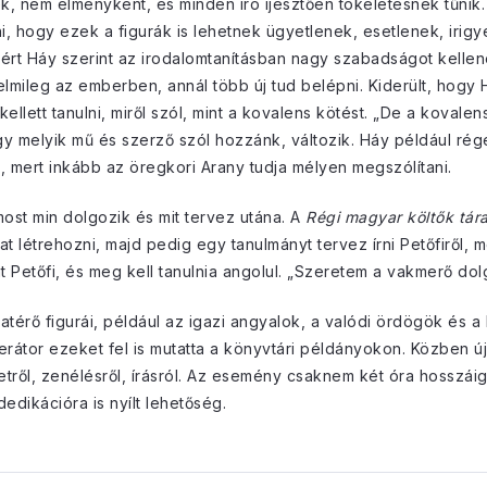
, nem élményként, és minden író ijesztően tökéletesnek tűnik.
i, hogy ezek a figurák is lehetnek ügyetlenek, esetlenek, irig
ért Háy szerint az irodalomtanításban nagy szabadságot kellene
zelmileg az emberben, annál több új tud belépni. Kiderült, hog
kellett tanulni, miről szól, mint a kovalens kötést. „De a koval
gy melyik mű és szerző szól hozzánk, változik. Háy például r
, mert inkább az öregkori Arany tudja mélyen megszólítani.
ost min dolgozik és mit tervez utána. A
Régi magyar költők tár
 létrehozni, majd pedig egy tanulmányt tervez írni Petőfiről, m
akat Petőfi, és meg kell tanulnia angolul. „Szeretem a vakmerő d
sszatérő figurái, például az igazi angyalok, a valódi ördögök
oderátor ezeket fel is mutatta a könyvtári példányokon. Közben ú
ről, zenélésről, írásról. Az esemény csaknem két óra hosszái
edikációra is nyílt lehetőség.