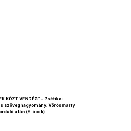
K KÖZT VENDÉG” – Poétikai
és szöveghagyomány: Vörösmarty
orduló után (E-book)