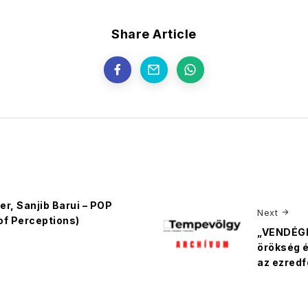
Share Article
er, Sanjib Barui – POP
Next
of Perceptions)
„VENDÉGE
örökség 
az ezredf