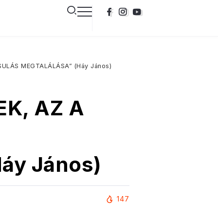
OSULÁS MEGTALÁLÁSA” (Háy János)
EK, AZ A
I
y János)
147