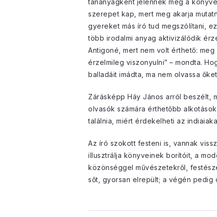
tananyagként jelennek meg a könyvek
szerepet kap, mert meg akarja mutatn
gyereket más író tud megszólítani, ez
több irodalmi anyag aktivizálódik ér
Antigoné, mert nem volt érthető: meg 
érzelmileg viszonyulni” – mondta. Ho
balladáit imádta, ma nem olvassa őket
Zárásképp Háy János arról beszélt, m
olvasók számára érthetőbb alkotásokat
találnia, miért érdekelheti az indiai
Az író szokott festeni is, vannak vi
illusztrálja könyveinek borítóit, a m
közönséggel művészetekről, festészet
sőt, gyorsan elrepült; a végén pedig d