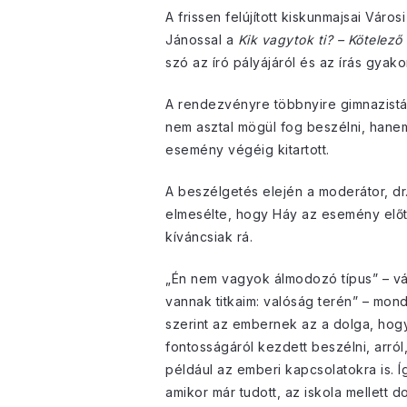
A frissen felújított kiskunmajsai Vár
Jánossal a
Kik vagytok ti? – Kötelező
szó az író pályájáról és az írás gyakor
A rendezvényre többnyire gimnazisták
nem asztal mögül fog beszélni, hane
esemény végéig kitartott.
A beszélgetés elején a moderátor, dr
elmesélte, hogy Háy az esemény előtt
kíváncsiak rá.
„Én nem vagyok álmodozó típus” – vál
vannak titkaim: valóság terén” – mon
szerint az embernek az a dolga, hogy 
fontosságáról kezdett beszélni, arr
például az emberi kapcsolatokra is. Í
amikor már tudott, az iskola mellett d