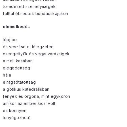
töredezett személyiségek
folttal ébredtek bundácskájukon
elemelkedés
lépj be
és veszítsd el lélegzeted
csengettyűk és vegyi varázsigék
a mell kasában
elégedettség
hála
elragadtatottság
a gótikus katedrálisban
fények és orgona, mint egykoron
amikor az ember kicsi volt
és könnyen
lenyűgözhető