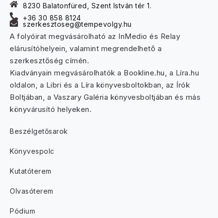
8230 Balatonfüred, Szent István tér 1.
+36 30 858 8124
szerkesztoseg@tempevolgy.hu
A folyóirat megvásárolható az InMedio és Relay
elárusítóhelyein, valamint megrendelhető a
szerkesztőség címén.
Kiadványain megvásárolhatók a Bookline.hu, a Líra.hu
oldalon, a Libri és a Líra könyvesboltokban, az Írók
Boltjában, a Vaszary Galéria könyvesboltjában és más
könyvárusító helyeken.
Beszélgetősarok
Könyvespolc
Kutatóterem
Olvasóterem
Pódium