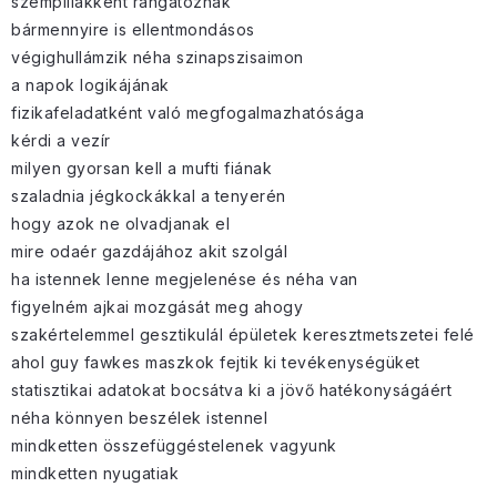
szempillákként rángatóznak
bármennyire is ellentmondásos
végighullámzik néha szinapszisaimon
a napok logikájának
fizikafeladatként való megfogalmazhatósága
kérdi a vezír
milyen gyorsan kell a mufti fiának
szaladnia jégkockákkal a tenyerén
hogy azok ne olvadjanak el
mire odaér gazdájához akit szolgál
ha istennek lenne megjelenése és néha van
figyelném ajkai mozgását meg ahogy
szakértelemmel gesztikulál épületek keresztmetszetei felé
ahol guy fawkes maszkok fejtik ki tevékenységüket
statisztikai adatokat bocsátva ki a jövő hatékonyságáért
néha könnyen beszélek istennel
mindketten összefüggéstelenek vagyunk
mindketten nyugatiak