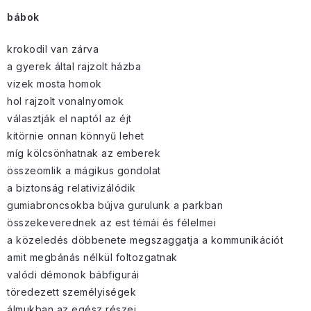
bábok
krokodil van zárva
a gyerek által rajzolt házba
vizek mosta homok
hol rajzolt vonalnyomok
választják el naptól az éjt
kitörnie onnan könnyű lehet
míg kölcsönhatnak az emberek
összeomlik a mágikus gondolat
a biztonság relativizálódik
gumiabroncsokba bújva gurulunk a parkban
összekeverednek az est témái és félelmei
a közeledés döbbenete megszaggatja a kommunikációt
amit megbánás nélkül foltozgatnak
valódi démonok bábfigurái
töredezett személyiségek
álmukban az egész részei