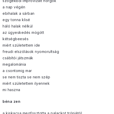
szögekből improvizált horgok
a nap végén
ebihalak a sárban
egy tonna klisé
háló halak nélkül
az ügyeskedés mögött
kétségbeesés
miért születettem ide
freudi elszólások nyomorultság
csábítói játszmák
megalománia
a csontomig mar
se nem tiszta se nem szép
miért születettem ilyennek
mi haszna
béna zen
a kiskacsa megfosztotta a palackot trónjától