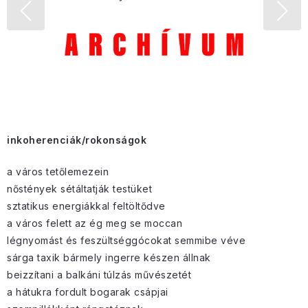
inkoherenciák/rokonságok
a város tetőlemezein
nőstények sétáltatják testüket
sztatikus energiákkal feltöltődve
a város felett az ég meg se moccan
légnyomást és feszültséggócokat semmibe véve
sárga taxik bármely ingerre készen állnak
beizzítani a balkáni túlzás művészetét
a hátukra fordult bogarak csápjai