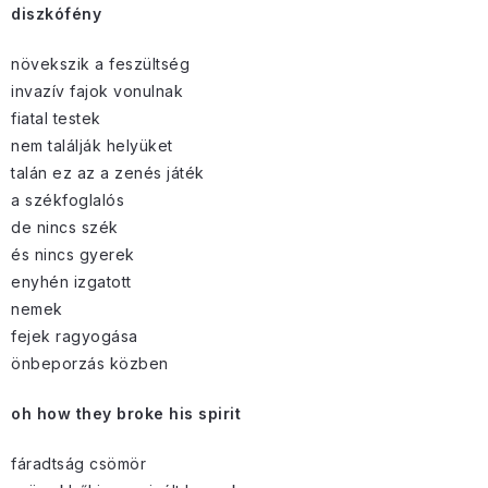
diszkófény
növekszik a feszültség
invazív fajok vonulnak
fiatal testek
nem találják helyüket
talán ez az a zenés játék
a székfoglalós
de nincs szék
és nincs gyerek
enyhén izgatott
nemek
fejek ragyogása
önbeporzás közben
oh how they broke his spirit
fáradtság csömör