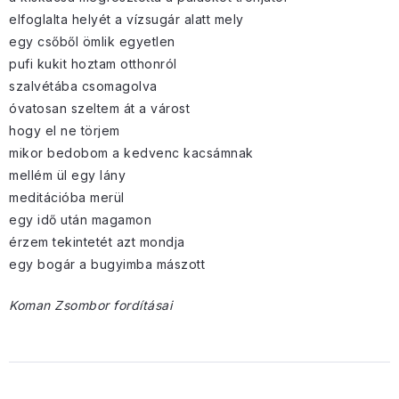
elfoglalta helyét a vízsugár alatt mely
egy csőből ömlik egyetlen
pufi kukit hoztam otthonról
szalvétába csomagolva
óvatosan szeltem át a várost
hogy el ne törjem
mikor bedobom a kedvenc kacsámnak
mellém ül egy lány
meditációba merül
egy idő után magamon
érzem tekintetét azt mondja
egy bogár a bugyimba mászott
Koman Zsombor fordításai