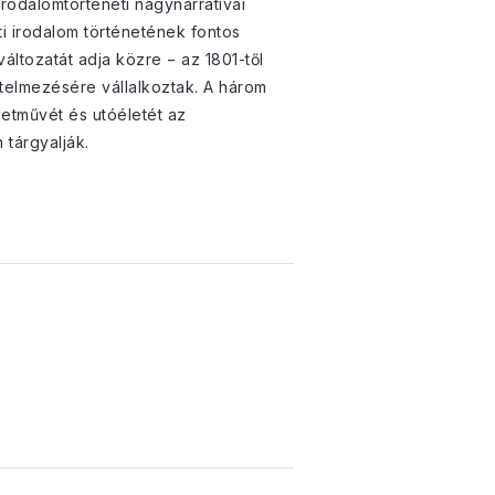
irodalomtörténeti nagynarratívái
i irodalom történetének fontos
áltozatát adja közre − az 1801-től
rtelmezésére vállalkoztak. A három
letművét és utóéletét az
tárgyalják.