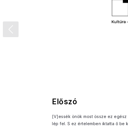
Előszó
[V]essék önök most össze ez egész e
lép fel. S ez értelemben iktatta ő be