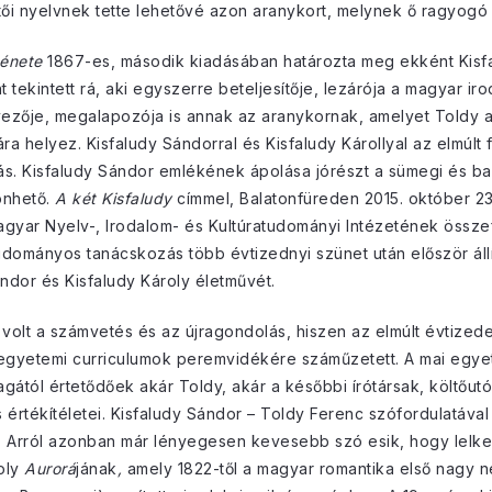
tői nyelvnek tette lehetővé azon aranykort, melynek ő ragyogó h
ténete
1867-es, második kiadásában határozta meg ekként Kisf
 tekintett rá, aki egyszerre beteljesítője, lezárója a magyar 
ezője, megalapozója is annak az aranykornak, amelyet Toldy 
ra helyez. Kisfaludy Sándorral és Kisfaludy Károllyal az elmúl
ás. Kisfaludy Sándor emlékének ápolása jórészt a sümegi és bal
önhető.
A két Kisfaludy
címmel, Balatonfüreden 2015. október 23
gyar Nyelv-, Irodalom- és Kultúratudományi Intézetének össze
dományos tanácskozás több évtizednyi szünet után először állí
ndor és Kisfaludy Károly életművét.
volt a számvetés és az újragondolás, hiszen az elmúlt évtize
egyetemi curriculumok peremvidékére száműzetett. A mai egye
ától értetődőek akár Toldy, akár a későbbi írótársak, költőutó
értékítéletei. Kisfaludy Sándor – Toldy Ferenc szófordulatával
t. Arról azonban már lényegesen kevesebb szó esik, hogy lelke
oly
Aurorá
jának
,
amely 1822-től a magyar romantika első nagy 