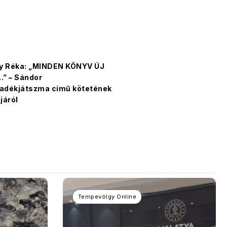
y Réka: „MINDEN KÖNYV ÚJ
” – Sándor
kadékjátszma című kötetének
járól
Tempevölgy Online