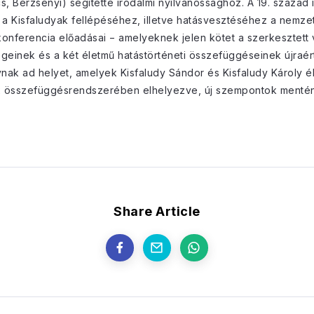
s, Berzsenyi) segítette irodalmi nyilvánossághoz. A 19. század 
a Kisfaludyak fellépéséhez, illetve hatásvesztéséhez a nemzet
onferencia előadásai − amelyeknek jelen kötet a szerkesztett v
egeinek és a két életmű hatástörténeti összefüggéseinek újraé
nak ad helyet, amelyek Kisfaludy Sándor és Kisfaludy Károly é
 összefüggésrendszerében elhelyezve, új szempontok mentén 
Share Article