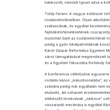
határozott, nemzeti typust adva a köl
Toldy Ferenc
A magyar költészet tör
irodalomtörténetben. Olyan alkotóként
szakaszának, és egyúttal kezdemény
fejlődéstörténeténetének csúcspontjá
mostohán bánt az irodalomtörténet-ír
pedig a győri lokálpatriótáknak kösz
Károli Gáspár Református Egyetem Ma
város támogatásával megrendezett tu
és a figyelem fókuszába Kisfaludy Sá
A konferencia célkitűzése egyszerre 
irodalmi kánon „másodvonalába”, az 
számára pedig már egyáltalán nem mag
elutasító, ám sohasem érzelemmentes 
előkészítő törekvések „zárköve” vol
visszariadó mecénása is egyúttal Kár