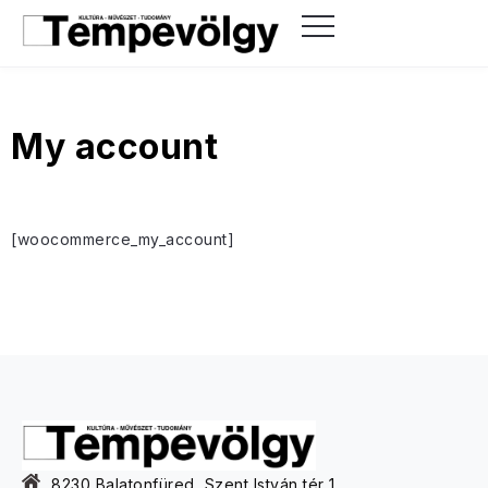
My account
[woocommerce_my_account]
8230 Balatonfüred, Szent István tér 1.