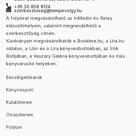
+36 30 858 8124
szerkesztoseg@tempevolgy.hu
A folyóirat megvásárolható az InMedio és Relay
elárusítóhelyein, valamint megrendelhető a
szerkesztőség címén.
Kiadványain megvásárolhatók a Bookline.hu, a Líra.hu
oldalon, a Libri és a Líra könyvesboltokban, az Írók
Boltjában, a Vaszary Galéria könyvesboltjában és más
könyvárusító helyeken.
Beszélgetősarok
Könyvespolc
Kutatóterem
Olvasóterem
Pódium