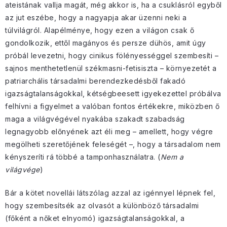
ateistának vallja magát, még akkor is, ha a csuklásról egyből
az jut eszébe, hogy a nagyapja akar üzenni neki a
túlvilágról. Alapélménye, hogy ezen a világon csak ő
gondolkozik, ettől magányos és persze dühös, amit úgy
próbál levezetni, hogy cinikus fölényességgel szembesíti –
sajnos menthetetlenül székmasni-fetisiszta – környezetét a
patriarchális társadalmi berendezkedésből fakadó
igazságtalanságokkal, kétségbeesett igyekezettel próbálva
felhívni a figyelmet a valóban fontos értékekre, miközben ő
maga a világvégével nyakába szakadt szabadság
legnagyobb előnyének azt éli meg – amellett, hogy végre
megölheti szeretőjének feleségét –, hogy a társadalom nem
kényszeríti rá többé a tamponhasználatra. (
Nem a
világvége
)
Bár a kötet novellái látszólag azzal az igénnyel lépnek fel,
hogy szembesítsék az olvasót a különböző társadalmi
(főként a nőket elnyomó) igazságtalanságokkal, a