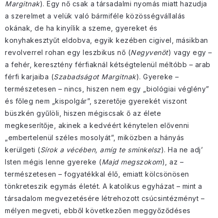
Margitnak
). Egy nő csak a társadalmi nyomás miatt hazudja
a szerelmet a velük való bármiféle közösségvállalás
okának, de ha kinyílik a szeme, gyereket és
konyhakesztyűt eldobva, egyik kezében cigivel, másikban
revolverrel rohan egy leszbikus nő (
Negyvenöt
) vagy egy –
a fehér, keresztény férfiaknál kétségtelenül méltóbb – arab
férfi karjaiba (
Szabadságot Margitnak
). Gyereke –
természetesen – nincs, hiszen nem egy „biológiai véglény”
és főleg nem „kispolgár”, szeretője gyerekét viszont
büszkén gyűlöli, hiszen mégiscsak ő az élete
megkeserítője, akinek a kedvéért kénytelen elővenni
„embertelenül széles mosolyát”, miközben a hányás
kerülgeti (
Sírok a vécében, amíg te sminkelsz
). Ha ne adj’
Isten mégis lenne gyereke (
Majd megszokom
), az –
természetesen – fogyatékkal élő, emiatt kölcsönösen
tönkreteszik egymás életét. A katolikus egyházat – mint a
társadalom megvezetésére létrehozott csúcsintézményt –
mélyen megveti, ebből következően meggyőződéses