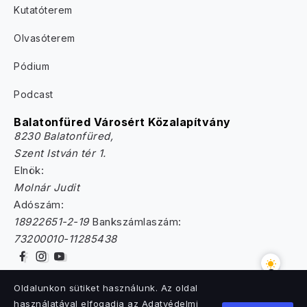
Kutatóterem
Olvasóterem
Pódium
Podcast
Balatonfüred Városért Közalapítvány
8230 Balatonfüred,
Szent István tér 1.
Elnök:
Molnár Judit
Adószám:
18922651-2-19
Bankszámlaszám:
73200010-11285438
Oldalunkon sütiket használunk. Az oldal
használatával elfogadja az Adatvédelmi