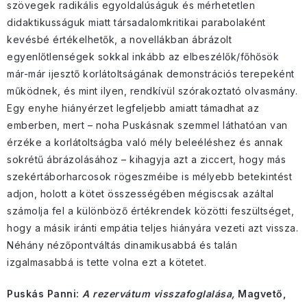
szövegek radikális egyoldalúságuk és mérhetetlen
didaktikusságuk miatt társadalomkritikai parabolaként
kevésbé értékelhetők, a novellákban ábrázolt
egyenlőtlenségek sokkal inkább az elbeszélők/főhősök
már-már ijesztő korlátoltságának demonstrációs terepeként
működnek, és mint ilyen, rendkívül szórakoztató olvasmány.
Egy enyhe hiányérzet legfeljebb amiatt támadhat az
emberben, mert – noha Puskásnak szemmel láthatóan van
érzéke a korlátoltságba való mély beleéléshez és annak
sokrétű ábrázolásához – kihagyja azt a ziccert, hogy más
szekértáborharcosok rögeszméibe is mélyebb betekintést
adjon, holott a kötet összességében mégiscsak azáltal
számolja fel a különböző értékrendek közötti feszültséget,
hogy a másik iránti empátia teljes hiányára vezeti azt vissza.
Néhány nézőpontváltás dinamikusabbá és talán
izgalmasabbá is tette volna ezt a kötetet.
Puskás Panni:
A rezervátum visszafoglalása,
Magvető,