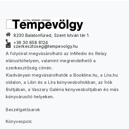
8230 Balatonfüred, Szent István tér 1.
+36 30 858 8124
szerkesztoseg@tempevolgy.hu
A folyóirat megvásárolható az InMedio és Relay
elárusítóhelyein, valamint megrendelhető a
szerkesztőség címén.
Kiadványain megvásárolhatók a Bookline.hu, a Líra.hu
oldalon, a Libri és a Líra könyvesboltokban, az Írók
Boltjában, a Vaszary Galéria könyvesboltjában és más
könyvárusító helyeken.
Beszélgetősarok
Könyvespolc