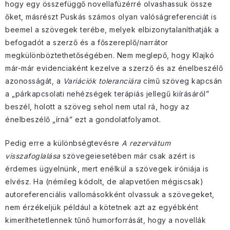
hogy egy összefüggő novellafüzérré olvashassuk össze
őket, másrészt Puskás számos olyan valóságreferenciát is
beemel a szövegek terébe, melyek elbizonytalaníthatják a
befogadót a szerző és a főszereplő/narrátor
megkülönböztethetőségében. Nem meglepő, hogy Klajkó
már-már evidenciaként kezelve a szerző és az énelbeszélő
azonosságát, a
Variációk toleranciára
című szöveg kapcsán
a „párkapcsolati nehézségek terápiás jellegű kiírásáról”
beszél, holott a szöveg sehol nem utal rá, hogy az
énelbeszélő „írná” ezt a gondolatfolyamot.
Pedig erre a különbségtevésre
A rezervátum
visszafoglalása
szövegeiesetében már csak azért is
érdemes ügyelnünk, mert enélkül a szövegek iróniája is
elvész. Ha (némileg kódolt, de alapvetően mégiscsak)
autoreferenciális vallomásokként olvassuk a szövegeket,
nem érzékeljük például a kötetnek azt az egyébként
kimeríthetetlennek tűnő humorforrását, hogy a novellák