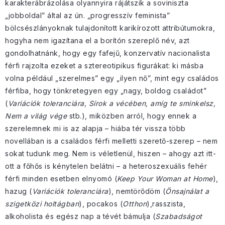
karakterábrázolása olyannyira rájátszik a soviniszta
„jobboldal” által az ún. „progresszív feminista”
bölcsészlányoknak tulajdonított karikírozott attribútumokra,
hogyha nem igazítana el a borítón szereplő név, azt
gondolhatnánk, hogy egy fafejű, konzervatív nacionalista
férfi rajzolta ezeket a sztereotipikus figurákat: ki másba
volna például „szerelmes” egy „ilyen nő”, mint egy családos
férfiba, hogy tönkretegyen egy „nagy, boldog családot”
(
Variációk toleranciára, Sírok a vécében, amíg te sminkelsz,
Nem a világ vége
stb.), miközben arról, hogy ennek a
szerelemnek mi is az alapja – hiába tér vissza több
novellában is a családos férfi melletti szerető-szerep – nem
sokat tudunk meg. Nem is véletlenül, hiszen – ahogy azt itt-
ott a főhős is kénytelen belátni – a heteroszexuális fehér
férfi minden esetben elnyomó (
Keep Your Woman at Home
),
hazug (
Variációk toleranciára
), nemtörődöm (
Önsajnálat a
szigetközi holtágban
), pocakos (
Otthon
),rasszista,
alkoholista és egész nap a tévét bámulja (
Szabadságot