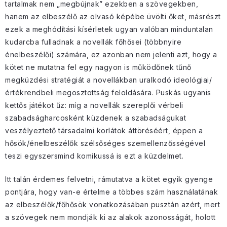
tartalmak nem „megbújnak” ezekben a szövegekben,
hanem az elbeszélő az olvasó képébe üvölti őket, másrészt
ezek a meghódítási kísérletek ugyan valóban minduntalan
kudarcba fulladnak a novellák főhősei (többnyire
énelbeszélői) számára, ez azonban nem jelenti azt, hogy a
kötet ne mutatna fel egy nagyon is működőnek tűnő
megküzdési stratégiát a novellákban uralkodó ideológiai/
értékrendbeli megosztottság feloldására. Puskás ugyanis
kettős játékot űz: míg a novellák szereplői vérbeli
szabadságharcosként küzdenek a szabadságukat
veszélyeztető társadalmi korlátok áttöréséért, éppen a
hősök/énelbeszélők szélsőséges szemellenzősségével
teszi egyszersmind komikussá is ezt a küzdelmet.
Itt talán érdemes felvetni, rámutatva a kötet egyik gyenge
pontjára, hogy van-e értelme a többes szám használatának
az elbeszélők/főhősök vonatkozásában pusztán azért, mert
a szövegek nem mondják ki az alakok azonosságát, holott