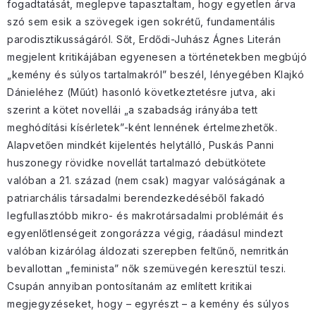
fogadtatását, meglepve tapasztaltam, hogy egyetlen árva
szó sem esik a szövegek igen sokrétű, fundamentális
parodisztikusságáról. Sőt, Erdődi-Juhász Ágnes Literán
megjelent kritikájában egyenesen a történetekben megbújó
„kemény és súlyos tartalmakról” beszél, lényegében Klajkó
Dánieléhez (Műút) hasonló következtetésre jutva, aki
szerint a kötet novellái „a szabadság irányába tett
meghódítási kísérletek”-ként lennének értelmezhetők.
Alapvetően mindkét kijelentés helytálló, Puskás Panni
huszonegy rövidke novellát tartalmazó debütkötete
valóban a 21. század (nem csak) magyar valóságának a
patriarchális társadalmi berendezkedéséből fakadó
legfullasztóbb mikro- és makrotársadalmi problémáit és
egyenlőtlenségeit zongorázza végig, ráadásul mindezt
valóban kizárólag áldozati szerepben feltűnő, nemritkán
bevallottan „feminista” nők szemüvegén keresztül teszi.
Csupán annyiban pontosítanám az említett kritikai
megjegyzéseket, hogy – egyrészt – a kemény és súlyos