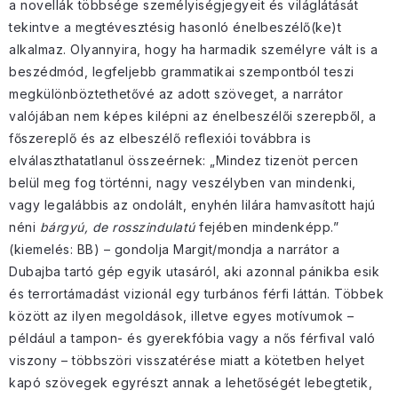
a novellák többsége személyiségjegyeit és világlátását
tekintve a megtévesztésig hasonló énelbeszélő(ke)t
alkalmaz. Olyannyira, hogy ha harmadik személyre vált is a
beszédmód, legfeljebb grammatikai szempontból teszi
megkülönböztethetővé az adott szöveget, a narrátor
valójában nem képes kilépni az énelbeszélői szerepből, a
főszereplő és az elbeszélő reflexiói továbbra is
elválaszthatatlanul összeérnek: „Mindez tizenöt percen
belül meg fog történni, nagy veszélyben van mindenki,
vagy legalábbis az ondolált, enyhén lilára hamvasított hajú
néni
bárgyú, de
rosszindulatú
fejében mindenképp.”
(kiemelés: BB) – gondolja Margit/mondja a narrátor a
Dubajba tartó gép egyik utasáról, aki azonnal pánikba esik
és terrortámadást vizionál egy turbános férfi láttán. Többek
között az ilyen megoldások, illetve egyes motívumok –
például a tampon- és gyerekfóbia vagy a nős férfival való
viszony – többszöri visszatérése miatt a kötetben helyet
kapó szövegek egyrészt annak a lehetőségét lebegtetik,