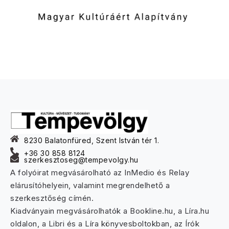
8230 Balatonfüred, Szent István tér 1.
+36 30 858 8124
szerkesztoseg@tempevolgy.hu
A folyóirat megvásárolható az InMedio és Relay
elárusítóhelyein, valamint megrendelhető a
szerkesztőség címén.
Kiadványain megvásárolhatók a Bookline.hu, a Líra.hu
oldalon, a Libri és a Líra könyvesboltokban, az Írók