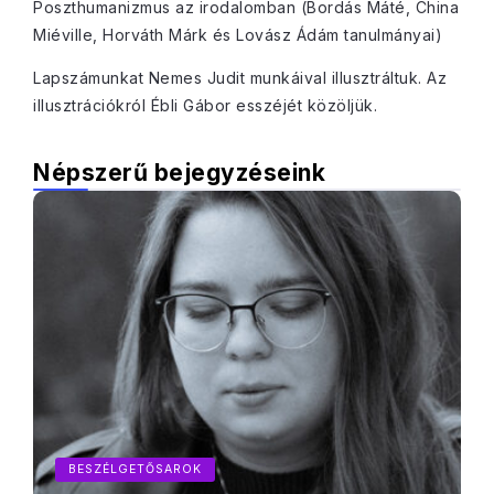
Poszthumanizmus az irodalomban (Bordás Máté, China
Miéville, Horváth Márk és Lovász Ádám tanulmányai)
Lapszámunkat Nemes Judit munkáival illusztráltuk. Az
illusztrációkról Ébli Gábor esszéjét közöljük.
Népszerű bejegyzéseink
BESZÉLGETŐSAROK