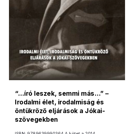
“…író leszek, semmi más…” –
Irodalmi élet, irodalmiság és
öntükröző eljárások a Jókai-
szövegekben
ISBN: 9789639990364 A kötet a 2014.