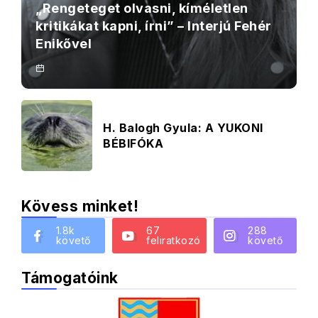
„Rengeteget olvasni, kíméletlen
kritikákat kapni, írni” – Interjú Fehér
Enikővel
H. Balogh Gyula: A YUKONI
BÉBIFÓKA
Kövess minket!
1.8k
67
288
követő
feliratkozó
követő
Támogatóink