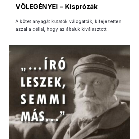
VŐLEGÉNYEI – Kisprózák
A kötet anyagát kutatók válogatták, kifejezetten
azzal a céllal, hogy az általuk kiválasztott...