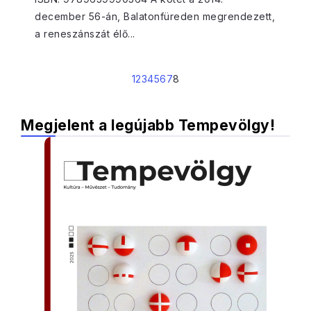
december 56-án, Balatonfüreden megrendezett,
a reneszánszát élő...
1
2
3
4
5
6
7
8
Megjelent a legújabb Tempevölgy!