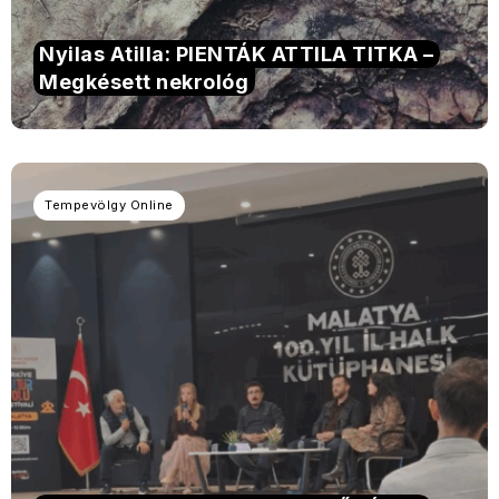
Nyilas Atilla: PIENTÁK ATTILA TITKA –
Megkésett nekrológ
Tempevölgy Online