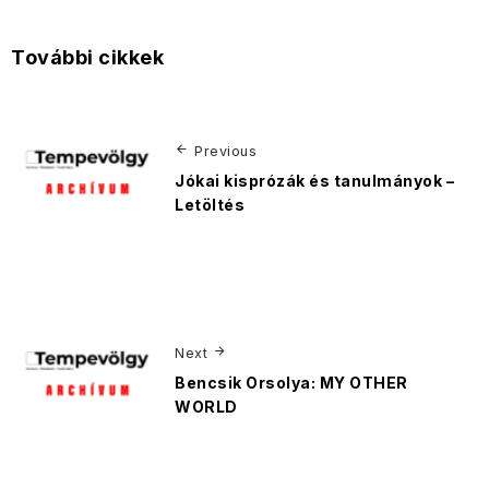
További cikkek
Previous
Jókai kisprózák és tanulmányok –
Letöltés
Next
Bencsik Orsolya: MY OTHER
WORLD