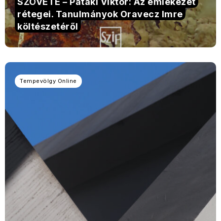
SZÖVETE – Pataki Viktor: Az emlékezet
rétegei. Tanulmányok Oravecz Imre
költészetéről
Tempevölgy Online