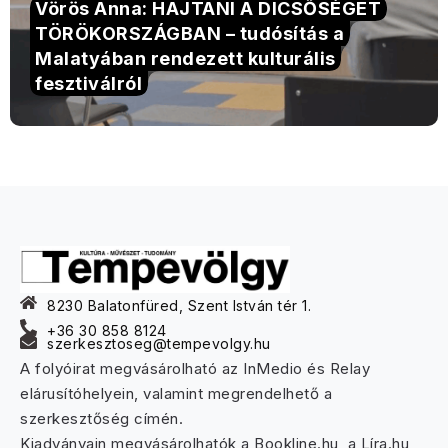
Vörös Anna: HAJTANI A DICSŐSÉGET
TÖRÖKORSZÁGBAN – tudósítás a
Malatyában rendezett kulturális
fesztiválról
8230 Balatonfüred, Szent István tér 1.
+36 30 858 8124
szerkesztoseg@tempevolgy.hu
A folyóirat megvásárolható az InMedio és Relay
elárusítóhelyein, valamint megrendelhető a
szerkesztőség címén.
Kiadványain megvásárolhatók a Bookline.hu, a Líra.hu