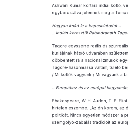
Ashwani Kumar kortárs indiai költő, v
egyberostálva jelennek meg a Tempe
Hogyan írnád le a kapcsolatodat…
…Indián keresztül Rabindranath Tago
Tagore egyszerre reális és szürreális
kúriájának hátsó udvarában születtem
döbbentett rá a nacionalizmusok egy
Tagore-hasonmássá váltam; túlélő bé
/ Mi költők vagyunk / Mi vagyunk a b
…Európához és az európai hagyomán
Shakespeare, W. H. Auden, T. S. Eliot
hirtelen eszembe. „Az én korom, az 
politikát. Nincs egyetlen módszer a p
szemgolyó-zabálás tradícióit az európ