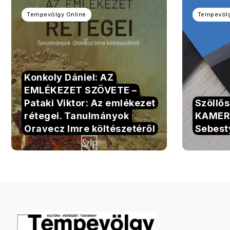
Tempevölgy Online
Tempevölg
Konkoly Dániel: AZ
EMLÉKEZET SZÖVETE –
Pataki Viktor: Az emlékezet
Szöllő
rétegei. Tanulmányok
KAMER
Oravecz Imre költészetéről
Sebest