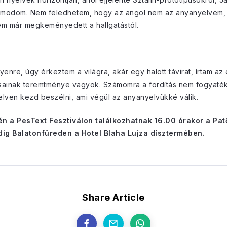
modom. Nem feledhetem, hogy az angol nem az anyanyelvem, 
vem már megkeményedett a hallgatástól.
enre, úgy érkeztem a világra, akár egy halott távirat, írtam az
ításainak teremtménye vagyok. Számomra a fordítás nem fogya
lven kezd beszélni, ami végül az anyanyelvükké válik.
 a PesText Fesztiválon találkozhatnak 16.00 órakor a Pat
ig Balatonfüreden a Hotel Blaha Lujza dísztermében.
Share Article