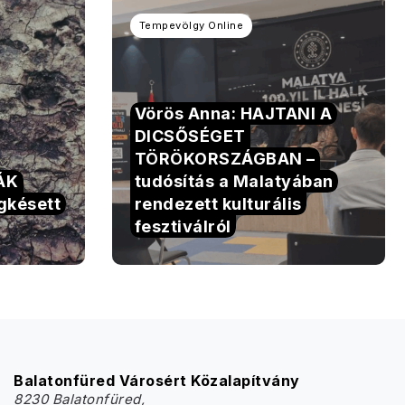
Tempevölgy Online
Vörös Anna: HAJTANI A
DICSŐSÉGET
TÖRÖKORSZÁGBAN –
TÁK
tudósítás a Malatyában
gkésett
rendezett kulturális
fesztiválról
Balatonfüred Városért Közalapítvány
8230 Balatonfüred,