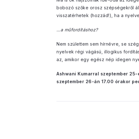
bobozó szőke orosz szépségekről ál
visszatérhetek (hozzád!), ha a nyel
…a műfordításhoz?
Nem születtem sem hírnévre, se szégy
nyelvek régi vágású, illogikus ford
az, amikor egy egész nép idegen nye
Ashwani Kumarral szeptember 25-én
szeptember 26-án 17.00 órakor ped