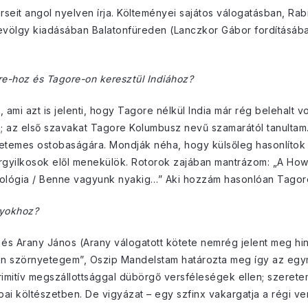
erseit angol nyelven írja. Költeményei sajátos válogatásban, Ra
völgy kiadásában Balatonfüreden (Lanczkor Gábor fordításába
re-hoz és Tagore-on keresztül Indiához?
, ami azt is jelenti, hogy Tagore nélkül India már rég belehalt 
; az első szavakat Tagore Kolumbusz nevű szamarától tanultam
etemes ostobaságára. Mondják néha, hogy külsőleg hasonlítok 
rgyilkosok elől menekülök. Rotorok zajában mantrázom: „A Howr
iológia / Benne vagyunk nyakig…” Aki hozzám hasonlóan Tagore 
yokhoz?
 és Arany János (Arany válogatott kötete nemrég jelent meg hind
én szörnyetegem”, Oszip Mandelstam határozta meg így az egy
rimitív megszállottsággal dübörgő versféleségek ellen; szerete
ai költészetben. De vigyázat – egy szfinx vakargatja a régi ver