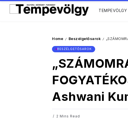
TEMPEVÖLGY
Home
Beszélgetősarok
„SZÁMOMRA 
/
/
BESZÉLGETŐSAROK
„SZÁMOMRA
FOGYATÉKOSS
Ashwani Ku
2 Mins Read