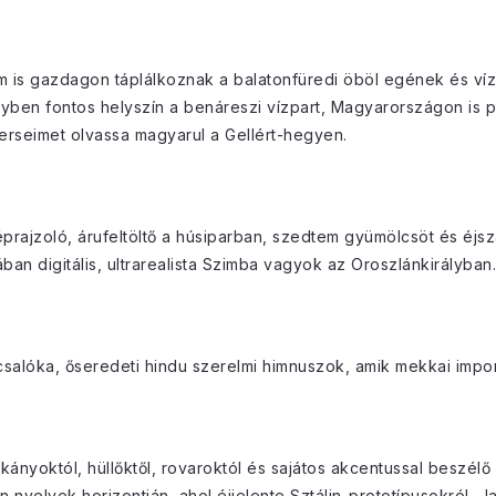
m is gazdagon táplálkoznak a balatonfüredi öböl egének és víz
lyben fontos helyszín a benáreszi vízpart, Magyarországon is p
verseimet olvassa magyarul a Gellért-hegyen.
rképrajzoló, árufeltöltő a húsiparban, szedtem gyümölcsöt és éj
 digitális, ultrarealista Szimba vagyok az Oroszlánkirályban. 
salóka, őseredeti hindu szerelmi himnuszok, amik mekkai import
kányoktól, hüllőktől, rovaroktól és sajátos akcentussal beszélő
n nyelvek horizontján, ahol éjjelente Sztálin-prototípusokról, 