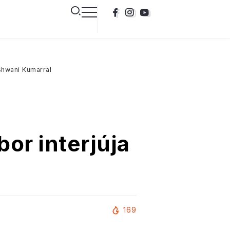
hwani Kumarral
r interjúja
169