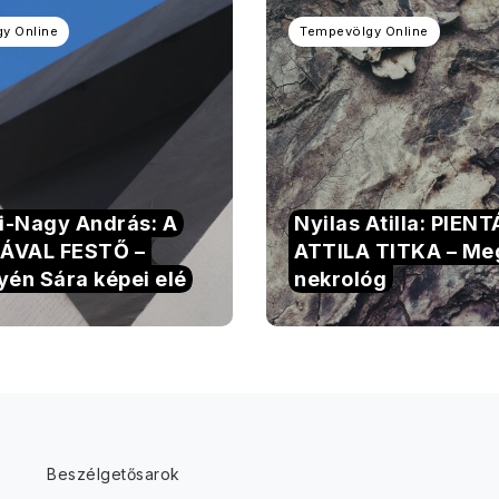
y Online
Tempevölgy Online
si-Nagy András: A
Nyilas Atilla: PIEN
ÁVAL FESTŐ –
ATTILA TITKA – Me
yén Sára képei elé
nekrológ
Beszélgetősarok