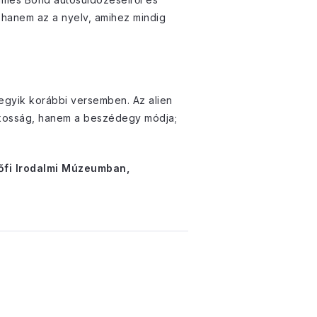
hanem az a nyelv, amihez mindig
 egyik korábbi versemben. Az alien
tékosság, hanem a beszédegy módja;
őfi Irodalmi Múzeumban,