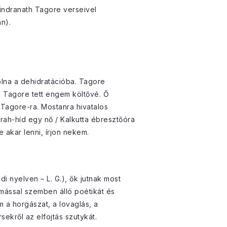
bindranath Tagore verseivel
n).
volna a dehidratációba. Tagore
. Tagore tett engem költővé. Ő
Tagore-ra. Mostanra hivatalos
ah-híd egy nő / Kalkutta ébresztőóra
akar lenni, írjon nekem.
i nyelven – L. G.), ők jutnak most
mással szemben álló poétikát és
m a horgászat, a lovaglás, a
sekről az elfojtás szutykát.