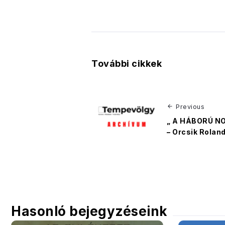
További cikkek
Previous
„ A HÁBORÚ N
– Orcsik Rolan
Hasonló bejegyzéseink