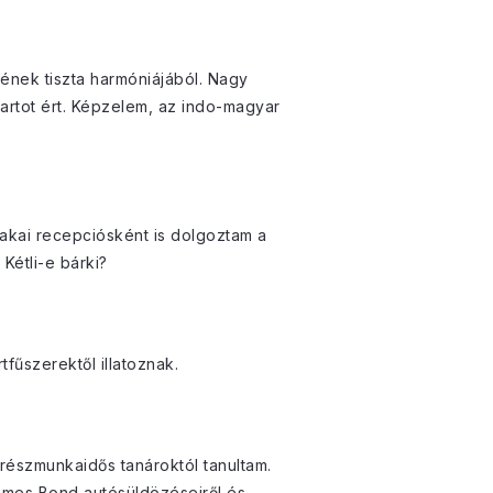
ének tiszta harmóniájából. Nagy
artot ért. Képzelem, az indo-magyar
szakai recepciósként is dolgoztam a
Kétli-e bárki?
fűszerektől illatoznak.
 részmunkaidős tanároktól tanultam.
James Bond autósüldözéseiről és