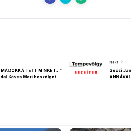
Next
OMÁDOKKÁ TETT MINKET…”
Géczi Já
ddal Köves Mari beszélget
ANNÁVAL