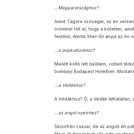
…Magyarországhoz?
Amint Tagore szövegei, az én versei
örömmel tölt el, hogy a kötetem, ame
festőnő, Amrita Sher-Gil anyja az én 
…a popkultúrához?
Mielőtt költő lett belőlem, voltam té
bombayi Budapest Hotelben. Mostanában
…a Védákhoz?
A Védákhoz? Ó, a Védák láthatatlan, c
…az angol nyelvhez?
Skizofrén csavar, de az angolt én pat
Ma is ők hajszolnak ide-oda az idege