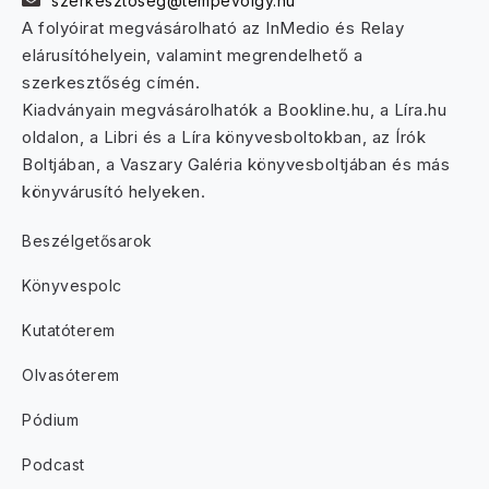
szerkesztoseg@tempevolgy.hu
A folyóirat megvásárolható az InMedio és Relay
elárusítóhelyein, valamint megrendelhető a
szerkesztőség címén.
Kiadványain megvásárolhatók a Bookline.hu, a Líra.hu
oldalon, a Libri és a Líra könyvesboltokban, az Írók
Boltjában, a Vaszary Galéria könyvesboltjában és más
könyvárusító helyeken.
Beszélgetősarok
Könyvespolc
Kutatóterem
Olvasóterem
Pódium
Podcast