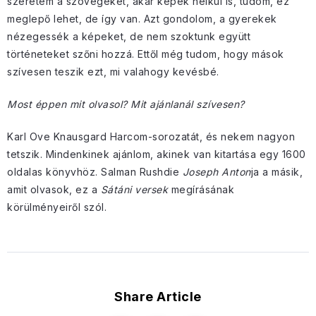
szeretem a szövegeket, akár képek nélkül is, tudom, ez
meglepő lehet, de így van. Azt gondolom, a gyerekek
nézegessék a képeket, de nem szoktunk együtt
történeteket szőni hozzá. Ettől még tudom, hogy mások
szívesen teszik ezt, mi valahogy kevésbé.
Most éppen mit olvasol? Mit ajánlanál szívesen?
Karl Ove Knausgard Harcom-sorozatát, és nekem nagyon
tetszik. Mindenkinek ajánlom, akinek van kitartása egy 1600
oldalas könyvhöz. Salman Rushdie
Joseph Anton
ja a másik,
amit olvasok, ez a
Sátáni versek
megírásának
körülményeiről szól.
Share Article