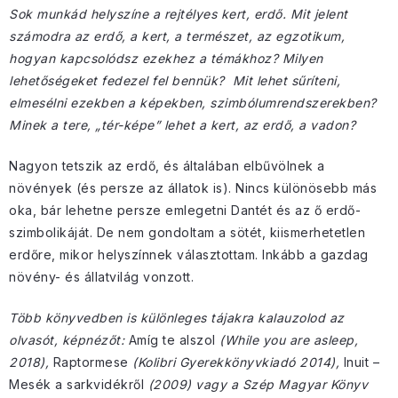
Sok munkád helyszíne a rejtélyes kert, erdő. Mit jelent
számodra az erdő, a kert, a természet, az egzotikum,
hogyan kapcsolódsz ezekhez a témákhoz? Milyen
lehetőségeket fedezel fel bennük? Mit lehet sűríteni,
elmesélni ezekben a képekben, szimbólumrendszerekben?
Minek a tere, „tér-képe” lehet a kert, az erdő, a vadon?
Nagyon tetszik az erdő, és általában elbűvölnek a
növények (és persze az állatok is). Nincs különösebb más
oka, bár lehetne persze emlegetni Dantét és az ő erdő-
szimbolikáját. De nem gondoltam a sötét, kiismerhetetlen
erdőre, mikor helyszínnek választottam. Inkább a gazdag
növény- és állatvilág vonzott.
Több könyvedben is különleges tájakra kalauzolod az
olvasót, képnézőt:
Amíg te alszol
(While you are asleep,
2018),
Raptormese
(Kolibri Gyerekkönyvkiadó 2014),
Inuit –
Mesék a sarkvidékről
(2009) vagy a Szép Magyar Könyv