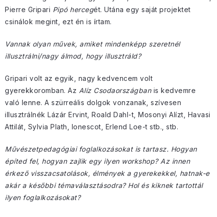
Pierre Gripari
Pipó herceg
ét. Utána egy saját projektet
csinálok megint, ezt én is írtam.
Vannak olyan művek, amiket mindenképp szeretnél
illusztrálni/nagy álmod, hogy illusztráld?
Gripari volt az egyik, nagy kedvencem volt
gyerekkoromban. Az
Alíz Csodaországban
is kedvemre
való lenne. A szürreális dolgok vonzanak, szívesen
illusztrálnék Lázár Ervint, Roald Dahl-t, Mosonyi Alízt, Havasi
Attilát, Sylvia Plath, Ionescot, Erlend Loe-t stb., stb.
Művészetpedagógiai foglalkozásokat is tartasz. Hogyan
építed fel, hogyan zajlik egy ilyen workshop? Az innen
érkező visszacsatolások, élmények a gyerekekkel, hatnak-e
akár a későbbi témaválasztásodra? Hol és kiknek tartottál
ilyen foglalkozásokat?