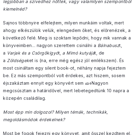
legjobban a szívedhez nőttek, vagy valamilyen szempontból
kiemelnéd?
Sajnos többnyire elfelejtem, milyen munkáim voltak, mert
ahogy elkészülök velük, elengedem őket, és előrenézek, a
következő felé. Meg is szoktam lepődni, hogy mik vannak a
könyveimben… nagyon szerettem csinálni a
Bálnabusz
t,
a
Varjak és a Csörgőkígyó
t,
a Mimó kutyájá
t, de
a
Zöldségek
et is (na, erre még egész jól emlékszem). És
most csináltam egy silent book-ot, néhány napja fejeztem
be. Ez más szempontból volt érdekes, azt hiszem, sosem
éjszakáztam ennyit egy könyvért sem ߘꮠNagyon
megcsúsztam a határidővel, mert lebetegedtünk 10 napra a
közepén családilag.
Most épp min dolgozol? Milyen témák, technikák,
megoldásmódok érdekelnek?
Most be fogok fejezni egy könyvet, amit ősszel kezdtem el,