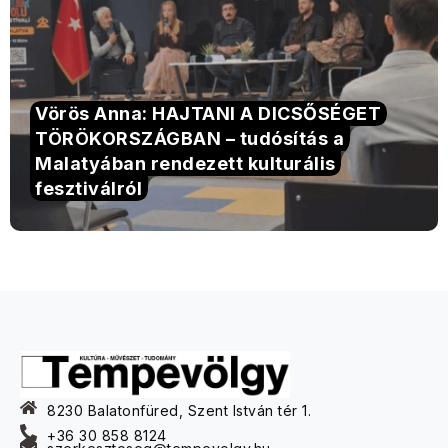
Vörös Anna: HAJTANI A DICSŐSÉGET
TÖRÖKORSZÁGBAN – tudósítás a
Malatyában rendezett kulturális
fesztiválról
8230 Balatonfüred, Szent István tér 1.
+36 30 858 8124