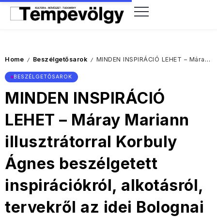
Home
Beszélgetősarok
MINDEN INSPIRÁCIÓ LEHET – Máray Mariann illusztrátorral Korbuly Ágnes beszélgetett inspirációkról, alkotásról, tervekről az idei Bolognai Gyerekkönyv Fesztiválon elért sikerei kapcsán
/
/
BESZÉLGETŐSAROK
MINDEN INSPIRÁCIÓ
LEHET – Máray Mariann
illusztrátorral Korbuly
Ágnes beszélgetett
inspirációkról, alkotásról,
tervekről az idei Bolognai