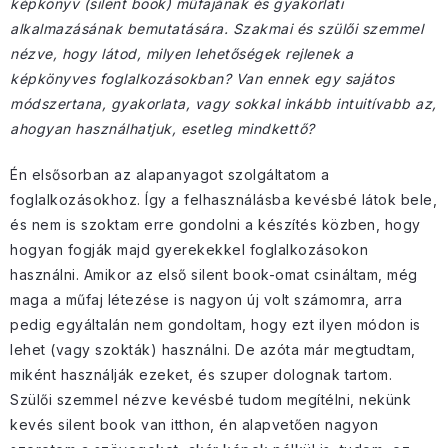
képkönyv (silent book) műfajának és gyakorlati
alkalmazásának bemutatására. Szakmai és szülői szemmel
nézve, hogy látod, milyen lehetőségek rejlenek a
képkönyves foglalkozásokban? Van ennek egy sajátos
módszertana, gyakorlata, vagy sokkal inkább intuitívabb az,
ahogyan használhatjuk, esetleg mindkettő?
Én elsősorban az alapanyagot szolgáltatom a
foglalkozásokhoz. Így a felhasználásba kevésbé látok bele,
és nem is szoktam erre gondolni a készítés közben, hogy
hogyan fogják majd gyerekekkel foglalkozásokon
használni. Amikor az első silent book-omat csináltam, még
maga a műfaj létezése is nagyon új volt számomra, arra
pedig egyáltalán nem gondoltam, hogy ezt ilyen módon is
lehet (vagy szokták) használni. De azóta már megtudtam,
miként használják ezeket, és szuper dolognak tartom.
Szülői szemmel nézve kevésbé tudom megítélni, nekünk
kevés silent book van itthon, én alapvetően nagyon