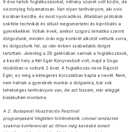
9 éve tartok foglalkozásokat, néhány szünet volt közte, de
viszonylag folyamatosan. Van olyan tanítványom, aki ovis
korában kezdte, és most nyolcadikos. Általában próbálok
sokféle technikát és stílust megismertetni és kipróbálni a
gyerekekkel. Voltak évek, amikor szigorú tematika szerint
dolgoztunk, minden órán egy konkrét alkotót vettünk sorra,
és dolgoztunk fel, az idei évben szabadabb dolgot
tartottam. Jelenleg a 2B galériában vannak a foglalkozások,
a kezdő hely a Két Egér Könyvesbolt volt, majd a Goga
stúdióban is voltunk 2 évet. A foglalkozás neve Rajzoló
Egér, ez még a kétegeres korszakban kapta a nevét. Nem,
nem hatnak a gyerekek munkái a dolgaimra, bár sok
tehetséges tanítványom van, de azt hiszem, már eléggé
kialakultam mostanra.
A 2. Budapesti Illusztrációs Fesztivál
programjaként
Végtelen történeteink
címmel rendeztek
szakmai konferenciát az itthon még kevésbé ismert