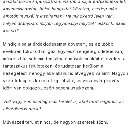
kialakításával kapcsolatban: inkább a saját érdeklődésedet,
kíváncsiságodat, belső hangodat követed, esetleg más
alkotók munkái is inspirálnak? Ha mindkettő jelen van,
milyen arányban, milyen „egyensúlyi helyzet” alakul ki ezek
között?
Mindig a saját érdeklődésemet követem, ez az utóbbi
években fokozottan igaz. Egyrészt rengeteg ötletem van,
másrészt túl sok minden látható mások munkáiból ezeken a
fantasztikus felületeken, és tudatosan kerülöm a
nézegetést, nehogy akaratlanul is átvegyek valamit. Nagyon
szeretek új eszközöket kipróbálni, és viszonylag kevés
időm van dolgozni, ezért sosem unatkozom.
Volt vagy van esetleg más terület is, ahol teret engedsz az
alkotókedvednek?
Művészeti terület nincs, de nagyon szeretek főzni.