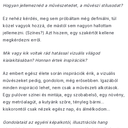
Hogyan jellemeznéd a művészetedet, a művészi stílusodat?
Ez nehéz kérdés, meg sem próbáltam még definiálni, túl
közel vagyok hozzá, de mástól sem nagyon hallottam
jellemezni. (Színes?) Azt hiszem, egy szakértőt kellene
megkérdezni erről.
Mik vagy kik voltak rád hatással vizuális világod
kialakításában? Honnan értek inspirációk?
Az embert egész élete során inspirációk érik, a vizuális
művészeket pedig, gondolom, még erősebben. Igazából
minden inspiráció lehet, nem csak a művészeti alkotások.
Egy pulóver színei és mintája, egy szobabelső, egy növény,
egy metróalagút, a kutyánk szőre, tényleg bármi…
kiskoromtól csak nézek egész nap, és álmélkodom…
Gondolataid az egyéni képalkotói, illusztrációs hang