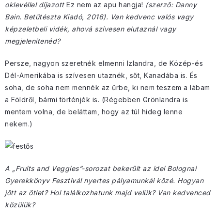
oklevéllel díjazott
Ez nem az apu hangja!
(szerző: Danny
Bain. Betűtészta Kiadó, 2016). Van kedvenc valós vagy
képzeletbeli vidék, ahová szívesen elutaznál vagy
megjelenítenéd?
Persze, nagyon szeretnék elmenni Izlandra, de Közép-és
Dél-Amerikába is szívesen utaznék, sőt, Kanadába is. És
soha, de soha nem mennék az űrbe, ki nem teszem a lábam
a Földről, bármi történjék is. (Régebben Grönlandra is
mentem volna, de beláttam, hogy az túl hideg lenne
nekem.)
A „Fruits and Veggies”-sorozat bekerült az idei Bolognai
Gyerekkönyv Fesztivál nyertes pályamunkái közé. Hogyan
jött az ötlet? Hol találkozhatunk majd velük? Van kedvenced
közülük?