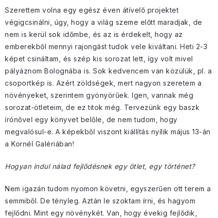
Szerettem volna egy egész éven átívelő projektet
végigcsinálni, úgy, hogy a világ szeme előtt maradjak, de
nem is kerül sok időmbe, és az is érdekelt, hogy az
emberekből mennyi rajongást tudok vele kiváltani. Heti 2-3
képet csináltam, és szép kis sorozat lett, így volt mivel
pályáznom Bolognába is. Sok kedvencem van közülük, pl. a
csoportkép is. Azért zöldségek, mert nagyon szeretem a
növényeket, szerintem gyönyörűek. Igen, vannak még
sorozat-ötleteim, de ez titok még. Tervezünk egy baszk
írónővel egy könyvet belőle, de nem tudom, hogy
megvalósul-e. A képekből viszont kiállítás nyílik május 13-án
a Kornél Galériában!
Hogyan indul nálad fejlődésnek egy ötlet, egy történet?
Nem igazán tudom nyomon követni, egyszerűen ott terem a
semmiből. De tényleg. Aztán le szoktam írni, és hagyom
fejlődni. Mint egy növénykét. Van, hogy évekig fejlődik,