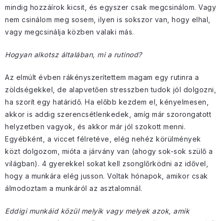
mindig hozzáírok kicsit, és egyszer csak megcsinálom. Vagy
nem csinálom meg sosem, ilyen is sokszor van, hogy elhal,
vagy megcsinálja közben valaki más.
Hogyan alkotsz általában, mi a rutinod?
Az elmúlt évben rákényszerítettem magam egy rutinra a
zöldségekkel, de alapvetően stresszben tudok jól dolgozni,
ha szorít egy határidő. Ha előbb kezdem el, kényelmesen,
akkor is addig szerencsétlenkedek, amíg már szorongatott
helyzetben vagyok, és akkor már jól szokott menni.
Egyébként, a viccet félretéve, elég nehéz körülmények
közt dolgozom, mióta a járvány van (ahogy sok-sok szülő a
világban). 4 gyerekkel sokat kell zsonglőrködni az idővel,
hogy a munkára elég jusson. Voltak hónapok, amikor csak
álmodoztam a munkáról az asztalomnál.
Eddigi munkáid közül melyik vagy melyek azok, amik