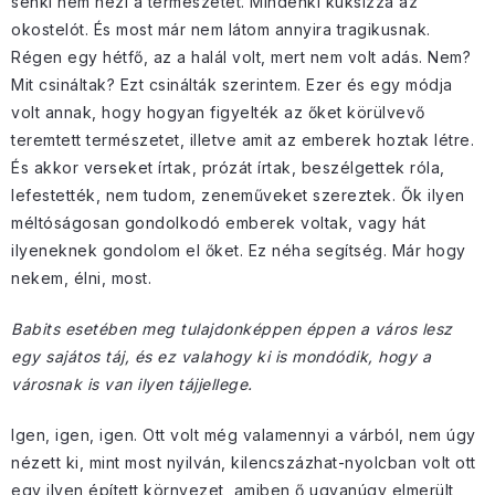
senki nem nézi a természetet. Mindenki kuksizza az
okostelót. És most már nem látom annyira tragikusnak.
Régen egy hétfő, az a halál volt, mert nem volt adás. Nem?
Mit csináltak? Ezt csinálták szerintem. Ezer és egy módja
volt annak, hogy hogyan figyelték az őket körülvevő
teremtett természetet, illetve amit az emberek hoztak létre.
És akkor verseket írtak, prózát írtak, beszélgettek róla,
lefestették, nem tudom, zeneműveket szereztek. Ők ilyen
méltóságosan gondolkodó emberek voltak, vagy hát
ilyeneknek gondolom el őket. Ez néha segítség. Már hogy
nekem, élni, most.
Babits esetében meg tulajdonképpen éppen a város lesz
egy sajátos táj, és ez valahogy ki is mondódik, hogy a
városnak is van ilyen tájjellege.
Igen, igen, igen. Ott volt még valamennyi a várból, nem úgy
nézett ki, mint most nyilván, kilencszázhat-nyolcban volt ott
egy ilyen épített környezet, amiben ő ugyanúgy elmerült,