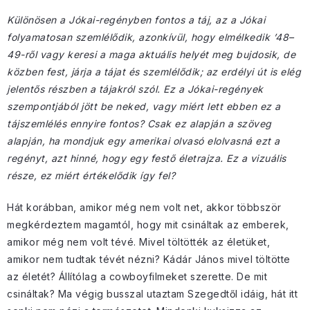
Különösen a Jókai-regényben fontos a táj, az a Jókai
folyamatosan szemlélődik, azonkívül, hogy elmélkedik ’48–
49-ről vagy keresi a maga aktuális helyét meg bujdosik, de
közben fest, járja a tájat és szemlélődik; az erdélyi út is elég
jelentős részben a tájakról szól. Ez a Jókai-regények
szempontjából jött be neked, vagy miért lett ebben ez a
tájszemlélés ennyire fontos? Csak ez alapján a szöveg
alapján, ha mondjuk egy amerikai olvasó elolvasná ezt a
regényt, azt hinné, hogy egy festő életrajza. Ez a vizuális
része, ez miért értékelődik így fel?
Hát korábban, amikor még nem volt net, akkor többször
megkérdeztem magamtól, hogy mit csináltak az emberek,
amikor még nem volt tévé. Mivel töltötték az életüket,
amikor nem tudtak tévét nézni? Kádár János mivel töltötte
az életét? Állítólag a cowboyfilmeket szerette. De mit
csináltak? Ma végig busszal utaztam Szegedtől idáig, hát itt