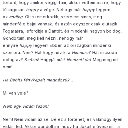
történt, hogy amikor végigírtam, akkor vettem észre, hogy
túlságosan
happy
a vége. Nehogy már
happy
legyen
az
ending
. Ott szomorkodik, szerelem sincs, meg
mindenféle bajai vannak, és aztán egyszer csak elutazik
Fogarasra, lefordítja a Dantét, és mindenki nagyon boldog.
Gondoltam, meg kell nézni, nehogy már
ennyire
happy
legyen! Ebben az országban mindenki
szomorú. Nem? Hát hogy néz ki a
Himnusz
? Hát micsoda
dolog az?
Szózat
! Hagyjál már!
Nemzeti dal
. Meg még mit
nem!
Ha Babits fényképeit megnézzük…
Mi van vele?
Nem egy vidám fazon!
Nem! Nem vidám az se. De ez a történet, ez valahogy ilyen
vidám lett. Akkor gondoltam, hogy ha Jókait előveszem, a