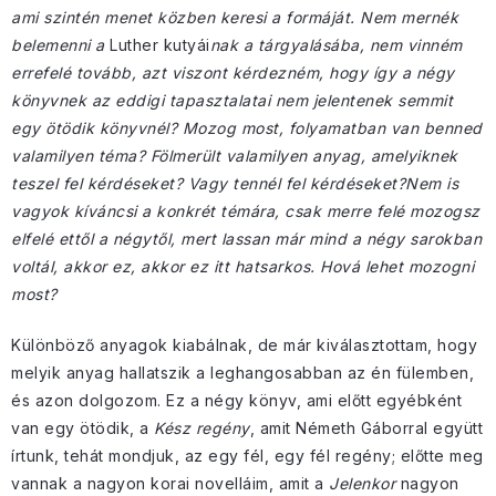
ami szintén menet közben keresi a formáját. Nem mernék
belemenni a
Luther kutyái
nak a tárgyalásába, nem vinném
errefelé tovább, azt viszont kérdezném, hogy így a négy
könyvnek az eddigi tapasztalatai nem jelentenek semmit
egy ötödik könyvnél? Mozog most, folyamatban van benned
valamilyen téma? Fölmerült valamilyen anyag, amelyiknek
teszel fel kérdéseket? Vagy tennél fel kérdéseket?Nem is
vagyok kíváncsi a konkrét témára, csak merre felé mozogsz
elfelé ettől a négytől, mert lassan már mind a négy sarokban
voltál, akkor ez, akkor ez itt hatsarkos. Hová lehet mozogni
most?
Különböző anyagok kiabálnak, de már kiválasztottam, hogy
melyik anyag hallatszik a leghangosabban az én fülemben,
és azon dolgozom. Ez a négy könyv, ami előtt egyébként
van egy ötödik, a
Kész regény
, amit Németh Gáborral együtt
írtunk, tehát mondjuk, az egy fél, egy fél regény; előtte meg
vannak a nagyon korai novelláim, amit a
Jelenkor
nagyon