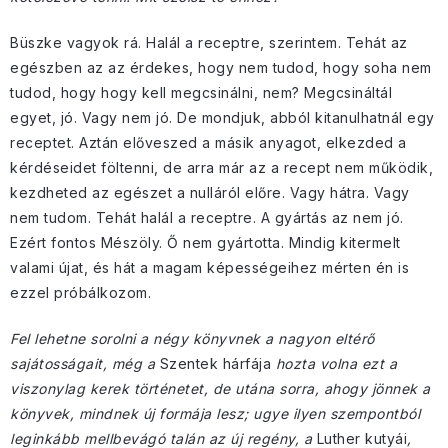
Büszke vagyok rá. Halál a receptre, szerintem. Tehát az
egészben az az érdekes, hogy nem tudod, hogy soha nem
tudod, hogy hogy kell megcsinálni, nem? Megcsináltál
egyet, jó. Vagy nem jó. De mondjuk, abból kitanulhatnál egy
receptet. Aztán előveszed a másik anyagot, elkezded a
kérdéseidet föltenni, de arra már az a recept nem működik,
kezdheted az egészet a nulláról előre. Vagy hátra. Vagy
nem tudom. Tehát halál a receptre. A gyártás az nem jó.
Ezért fontos Mészöly. Ő nem gyártotta. Mindig kitermelt
valami újat, és hát a magam képességeihez mérten én is
ezzel próbálkozom.
Fel lehetne sorolni a négy könyvnek a nagyon eltérő
sajátosságait, még a
Szentek hárfája
hozta volna ezt a
viszonylag kerek történetet, de utána sorra, ahogy jönnek a
könyvek, mindnek új formája lesz; ugye ilyen szempontból
leginkább mellbevágó talán az új regény, a
Luther kutyái
,