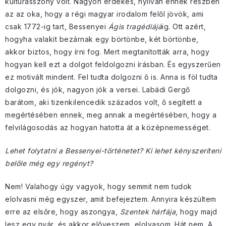
kultúrasszony volt. Nagyon érdekes, nyilván ennek részben
az az oka, hogy a régi magyar irodalom felől jövök, ami
csak 1772-ig tart, Bessenyei
Ágis tragédiájá
ig. Ott azért,
hogyha valakit bezárnak egy börtönbe, két börtönbe,
akkor biztos, hogy írni fog. Mert megtanították arra, hogy
hogyan kell ezt a dolgot feldolgozni írásban. És egyszerűen
ez motivált mindent. Fel tudta dolgozni ő is. Anna is föl tudta
dolgozni, és jók, nagyon jók a versei. Labádi Gergő
barátom, aki tizenkilencedik százados volt, ő segített a
megértésében ennek, meg annak a megértésében, hogy a
felvilágosodás az hogyan hatotta át a középnemességet.
Lehet folytatni a Bessenyei-történetet? Ki lehet kényszeríteni
belőle még egy regényt?
Nem! Valahogy úgy vagyok, hogy semmit nem tudok
elolvasni még egyszer, amit befejeztem. Annyira készültem
erre az elsőre, hogy aszongya,
Szentek hárfája
, hogy majd
lesz egy nyár, és akkor előveszem, elolvasom. Hát nem. A