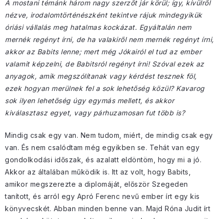
A mostani témánk három nagy szerzőt jár körül; így, kívülről
nézve, irodalomtörténészként tekintve rájuk mindegyikük
óriási vállalás meg hatalmas kockázat. Egyáltalán nem
mernék regényt írni, de ha valakiről nem mernék regényt írni,
akkor az Babits lenne; mert még Jókairól el tud az ember
valamit képzelni, de Babitsról regényt írni! Szóval ezek az
anyagok, amik megszólítanak vagy kérdést tesznek föl,
ezek hogyan merülnek fel a sok lehetőség közül? Kavarog
sok ilyen lehetőség úgy egymás mellett, és akkor
kiválasztasz egyet, vagy párhuzamosan fut több is?
Mindig csak egy van. Nem tudom, miért, de mindig csak egy
van. És nem csalódtam még egyikben se. Tehát van egy
gondolkodási időszak, és azalatt eldöntöm, hogy mi a jó.
Akkor az általában működik is. Itt az volt, hogy Babits,
amikor megszerezte a diplomáját, először Szegeden
tanított, és arról egy Apró Ferenc nevű ember írt egy kis
könyvecskét. Abban minden benne van. Majd Róna Judit írt