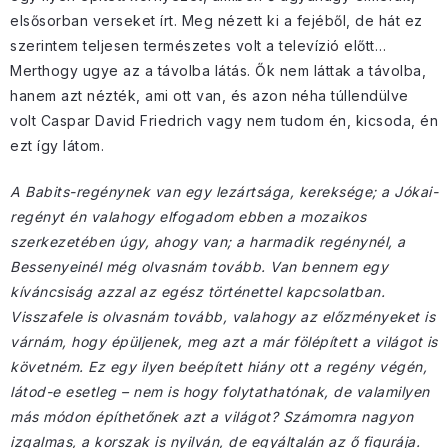
elsősorban verseket írt. Meg nézett ki a fejéből, de hát ez
szerintem teljesen természetes volt a televízió előtt…
Merthogy ugye az a távolba látás. Ők nem láttak a távolba,
hanem azt nézték, ami ott van, és azon néha túllendülve
volt Caspar David Friedrich vagy nem tudom én, kicsoda, én
ezt így látom.
A Babits-regénynek van egy lezártsága, kereksége; a Jókai-
regényt én valahogy elfogadom ebben a mozaikos
szerkezetében úgy, ahogy van; a harmadik regénynél, a
Bessenyeinél még olvasnám tovább. Van bennem egy
kíváncsiság azzal az egész történettel kapcsolatban.
Visszafele is olvasnám tovább, valahogy az előzményeket is
várnám, hogy épüljenek, meg azt a már fölépített a világot is
követném. Ez egy ilyen beépített hiány ott a regény végén,
látod-e esetleg – nem is hogy folytathatónak, de valamilyen
más módon építhetőnek azt a világot? Számomra nagyon
izgalmas, a korszak is nyilván, de egyáltalán az ő figurája.