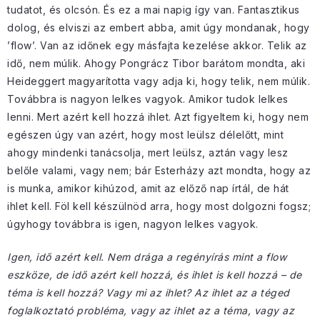
tudatot, és olcsón. És ez a mai napig így van. Fantasztikus
dolog, és elviszi az embert abba, amit úgy mondanak, hogy
’flow’. Van az időnek egy másfajta kezelése akkor. Telik az
idő, nem múlik. Ahogy Pongrácz Tibor barátom mondta, aki
Heideggert magyarította vagy adja ki, hogy telik, nem múlik.
Továbbra is nagyon lelkes vagyok. Amikor tudok lelkes
lenni. Mert azért kell hozzá ihlet. Azt figyeltem ki, hogy nem
egészen úgy van azért, hogy most leülsz délelőtt, mint
ahogy mindenki tanácsolja, mert leülsz, aztán vagy lesz
belőle valami, vagy nem; bár Esterházy azt mondta, hogy az
is munka, amikor kihúzod, amit az előző nap írtál, de hát
ihlet kell. Föl kell készülnöd arra, hogy most dolgozni fogsz;
úgyhogy továbbra is igen, nagyon lelkes vagyok.
Igen, idő azért kell. Nem drága a regényírás mint a flow
eszköze, de idő azért kell hozzá, és ihlet is kell hozzá – de
téma is kell hozzá? Vagy mi az ihlet? Az ihlet az a téged
foglalkoztató probléma, vagy az ihlet az a téma, vagy az