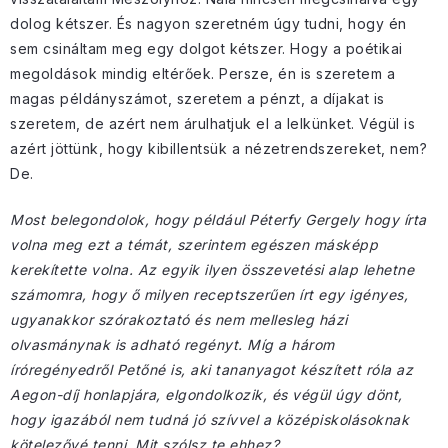
dolog kétszer. És nagyon szeretném úgy tudni, hogy én
sem csináltam meg egy dolgot kétszer. Hogy a poétikai
megoldások mindig eltérőek. Persze, én is szeretem a
magas példányszámot, szeretem a pénzt, a díjakat is
szeretem, de azért nem árulhatjuk el a lelkünket. Végül is
azért jöttünk, hogy kibillentsük a nézetrendszereket, nem?
De.
Most belegondolok, hogy például Péterfy Gergely hogy írta
volna meg ezt a témát, szerintem egészen másképp
kerekítette volna. Az egyik ilyen összevetési alap lehetne
számomra, hogy ő milyen receptszerűen írt egy igényes,
ugyanakkor szórakoztató és nem mellesleg házi
olvasmánynak is adható regényt. Míg a három
íróregényedről Petőné is, aki tananyagot készített róla az
Aegon-díj honlapjára, elgondolkozik, és végül úgy dönt,
hogy igazából nem tudná jó szívvel a középiskolásoknak
kötelezővé tenni. Mit szólsz te ehhez?