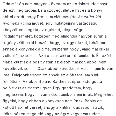
Oda már én nem nagyon követtem az irodalomtudományt,
de ezt még tudom. Ez a szöveg, illetve hát ez a könyv
abból eredt, hogy Proust mielőtt megírta
Az eltűnt idő
nyomában
című művét, egy mutatóujjnyi vastagságú
könyvében megírta az egészet, eleje, vége
irodalomelmélet, közepén meg elmondja nagyon sűrűn a
regényt. Ott arról beszél, hogy, ez egy idézet, tehát ami
ennek a könyvnek a címe, miszerint hogy „Amíg másokkal
voltunk”, az semmi. Az író csak akkor író, amikor ír. És ezért
hiába kutatják a pozitivisták az életét máskor, abból nem
következik semmi. Csak abból következik valami, ami le van
írva. Tulajdonképpen ez annak az előfutára, amin mi
felnőttünk. Az okos Roland Barthes szépen kidolgozta
belőle ezt az egész ügyet. Úgy gondoltam, hogy
megnézem, hogy mi van akkor, amikor nem írnak. Meg lehet
figyelni, hogy ebben a könyvben nem írnak. Babits ott
kotlott hat-hét verset, ahogy a kritikai kiadásból látszik,
Jókai nézett maga elé vagy az égre vagy nem tudom,