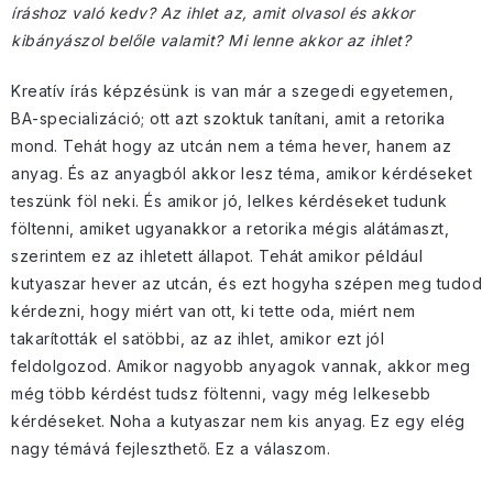
íráshoz való kedv? Az ihlet az, amit olvasol és akkor
kibányászol belőle valamit? Mi lenne akkor az ihlet?
Kreatív írás képzésünk is van már a szegedi egyetemen,
BA-specializáció; ott azt szoktuk tanítani, amit a retorika
mond. Tehát hogy az utcán nem a téma hever, hanem az
anyag. És az anyagból akkor lesz téma, amikor kérdéseket
teszünk föl neki. És amikor jó, lelkes kérdéseket tudunk
föltenni, amiket ugyanakkor a retorika mégis alátámaszt,
szerintem ez az ihletett állapot. Tehát amikor például
kutyaszar hever az utcán, és ezt hogyha szépen meg tudod
kérdezni, hogy miért van ott, ki tette oda, miért nem
takarították el satöbbi, az az ihlet, amikor ezt jól
feldolgozod. Amikor nagyobb anyagok vannak, akkor meg
még több kérdést tudsz föltenni, vagy még lelkesebb
kérdéseket. Noha a kutyaszar nem kis anyag. Ez egy elég
nagy témává fejleszthető. Ez a válaszom.