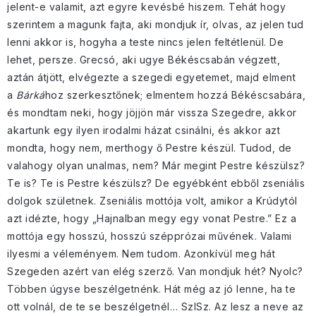
jelent-e valamit, azt egyre kevésbé hiszem. Tehát hogy
szerintem a magunk fajta, aki mondjuk ír, olvas, az jelen tud
lenni akkor is, hogyha a teste nincs jelen feltétlenül. De
lehet, persze. Grecsó, aki ugye Békéscsabán végzett,
aztán átjött, elvégezte a szegedi egyetemet, majd elment
a
Bárká
hoz szerkesztőnek; elmentem hozzá Békéscsabára,
és mondtam neki, hogy jöjjön már vissza Szegedre, akkor
akartunk egy ilyen irodalmi házat csinálni, és akkor azt
mondta, hogy nem, merthogy ő Pestre készül. Tudod, de
valahogy olyan unalmas, nem? Már megint Pestre készülsz?
Te is? Te is Pestre készülsz? De egyébként ebből zseniális
dolgok születnek. Zseniális mottója volt, amikor a Krúdytól
azt idézte, hogy „Hajnalban megy egy vonat Pestre.” Ez a
mottója egy hosszú, hosszú szépprózai művének. Valami
ilyesmi a véleményem. Nem tudom. Azonkívül meg hát
Szegeden azért van elég szerző. Van mondjuk hét? Nyolc?
Többen úgyse beszélgetnénk. Hát még az jó lenne, ha te
ott volnál, de te se beszélgetnél… SzISz. Az lesz a neve az