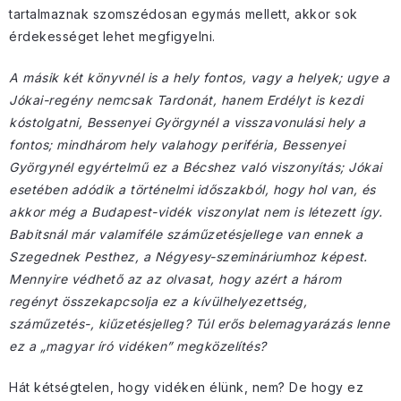
tartalmaznak szomszédosan egymás mellett, akkor sok
érdekességet lehet megfigyelni.
A másik két könyvnél is a hely fontos, vagy a helyek; ugye a
Jókai-regény nemcsak Tardonát, hanem Erdélyt is kezdi
kóstolgatni, Bessenyei Györgynél a visszavonulási hely a
fontos; mindhárom hely valahogy periféria, Bessenyei
Györgynél egyértelmű ez a Bécshez való viszonyítás; Jókai
esetében adódik a történelmi időszakból, hogy hol van, és
akkor még a Budapest-vidék viszonylat nem is létezett így.
Babitsnál már valamiféle száműzetésjellege van ennek a
Szegednek Pesthez, a Négyesy-szemináriumhoz képest.
Mennyire védhető az az olvasat, hogy azért a három
regényt összekapcsolja ez a kívülhelyezettség,
száműzetés-, kiűzetésjelleg? Túl erős belemagyarázás lenne
ez a „magyar író vidéken” megközelítés?
Hát kétségtelen, hogy vidéken élünk, nem? De hogy ez