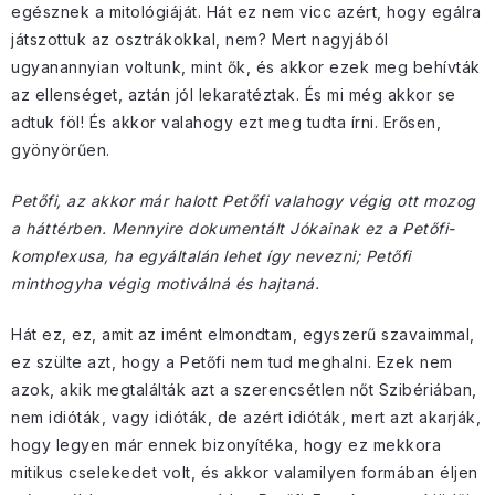
egésznek a mitológiáját. Hát ez nem vicc azért, hogy egálra
játszottuk az osztrákokkal, nem? Mert nagyjából
ugyanannyian voltunk, mint ők, és akkor ezek meg behívták
az ellenséget, aztán jól lekaratéztak. És mi még akkor se
adtuk föl! És akkor valahogy ezt meg tudta írni. Erősen,
gyönyörűen.
Petőfi, az akkor már halott Petőfi valahogy végig ott mozog
a háttérben. Mennyire dokumentált Jókainak ez a Petőfi-
komplexusa, ha egyáltalán lehet így nevezni; Petőfi
minthogyha végig motiválná és hajtaná.
Hát ez, ez, amit az imént elmondtam, egyszerű szavaimmal,
ez szülte azt, hogy a Petőfi nem tud meghalni. Ezek nem
azok, akik megtalálták azt a szerencsétlen nőt Szibériában,
nem idióták, vagy idióták, de azért idióták, mert azt akarják,
hogy legyen már ennek bizonyítéka, hogy ez mekkora
mitikus cselekedet volt, és akkor valamilyen formában éljen