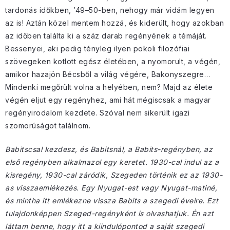
tardonás időkben, ’49–50-ben, nehogy már vidám legyen
az is! Aztán közel mentem hozzá, és kiderült, hogy azokban
az időben találta ki a száz darab regényének a témáját.
Bessenyei, aki pedig tényleg ilyen pokoli filozófiai
szövegeken kotlott egész életében, a nyomorult, a végén,
amikor hazajön Bécsből a világ végére, Bakonyszegre…
Mindenki megőrült volna a helyében, nem? Majd az élete
végén eljut egy regényhez, ami hát mégiscsak a magyar
regényirodalom kezdete. Szóval nem sikerült igazi
szomorúságot találnom.
Babitscsal kezdesz, és Babitsnál, a Babits-regényben, az
első regényben alkalmazol egy keretet. 1930-cal indul az a
kisregény, 1930-cal záródik, Szegeden történik ez az 1930-
as visszaemlékezés. Egy Nyugat-est vagy Nyugat-matiné,
és mintha itt emlékezne vissza Babits a szegedi éveire. Ezt
tulajdonképpen Szeged-regényként is olvashatjuk. Én azt
láttam benne, hogy itt a kiindulópontod a saját szegedi