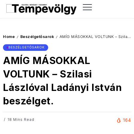
Home
Beszélgetősarok
AMÍG MÁSOKKAL VOLTUNK – Szilasi Lászlóval Ladányi István beszélget.
/
/
BESZÉLGETŐSAROK
AMÍG MÁSOKKAL
VOLTUNK – Szilasi
Lászlóval Ladányi István
beszélget.
18 Mins Read
164