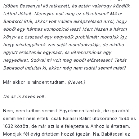
időben Bessenyei következett, és aztán valahogy közéjük
tetted Jókait. Mennyire volt meg ez előzetesen? Mikor
Babitsról írtál, akkor volt valami elképzelésed arról, hogy
ebből egy hármas kompozíció lesz? Mert hiszen a három
könyv az összead egy negyedik problémát; mondjuk így,
hogy mindegyiknek van saját mondanivalója, de mintha
együtt erősítenék egymást, és létrehoznának egy
negyediket. Szóval mi volt meg ebből előzetesen? Tehát
Babitsból indultál ki, akkor még nem tudtál semmi mást?
Már akkor is mindent tudtam.
(Nevet.)
De az is kevés volt.
Nem, nem tudtam semmit. Egyetemen tanítok, de igazából
semmihez nem értek, csak Balassi Bálint utókorához 1594 és
1632 között, de már azt is elfelejtettem. Ahhoz is értettem.
Mondjuk fél évig értettem hozzá igazán. Na. Babitscsal az