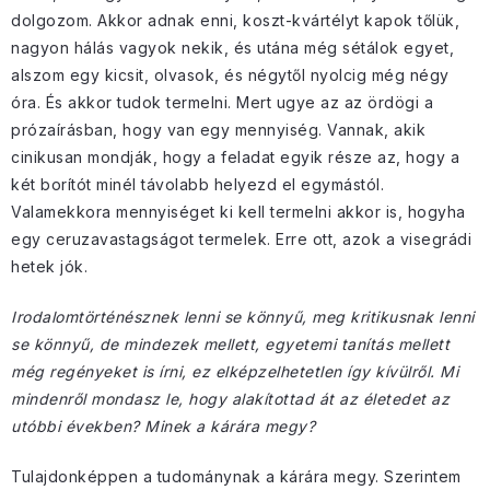
dolgozom. Akkor adnak enni, koszt-kvártélyt kapok tőlük,
nagyon hálás vagyok nekik, és utána még sétálok egyet,
alszom egy kicsit, olvasok, és négytől nyolcig még négy
óra. És akkor tudok termelni. Mert ugye az az ördögi a
prózaírásban, hogy van egy mennyiség. Vannak, akik
cinikusan mondják, hogy a feladat egyik része az, hogy a
két borítót minél távolabb helyezd el egymástól.
Valamekkora mennyiséget ki kell termelni akkor is, hogyha
egy ceruzavastagságot termelek. Erre ott, azok a visegrádi
hetek jók.
Irodalomtörténésznek lenni se könnyű, meg kritikusnak lenni
se könnyű, de mindezek mellett, egyetemi tanítás mellett
még regényeket is írni, ez elképzelhetetlen így kívülről. Mi
mindenről mondasz le, hogy alakítottad át az életedet az
utóbbi években? Minek a kárára megy?
Tulajdonképpen a tudománynak a kárára megy. Szerintem