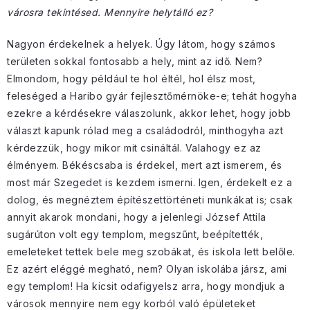
városra tekintésed. Mennyire helytálló ez?
Nagyon érdekelnek a helyek. Úgy látom, hogy számos
területen sokkal fontosabb a hely, mint az idő. Nem?
Elmondom, hogy például te hol éltél, hol élsz most,
feleséged a Haribo gyár fejlesztőmérnöke-e; tehát hogyha
ezekre a kérdésekre válaszolunk, akkor lehet, hogy jobb
választ kapunk rólad meg a családodról, minthogyha azt
kérdezzük, hogy mikor mit csináltál. Valahogy ez az
élményem. Békéscsaba is érdekel, mert azt ismerem, és
most már Szegedet is kezdem ismerni. Igen, érdekelt ez a
dolog, és megnéztem építészettörténeti munkákat is; csak
annyit akarok mondani, hogy a jelenlegi József Attila
sugárúton volt egy templom, megszűnt, beépítették,
emeleteket tettek bele meg szobákat, és iskola lett belőle.
Ez azért eléggé megható, nem? Olyan iskolába jársz, ami
egy templom! Ha kicsit odafigyelsz arra, hogy mondjuk a
városok mennyire nem egy korból való épületeket