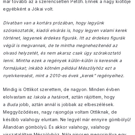
már tovább az a szerencsétlen Petőfi. Ennek a nagy kiötlője
egyébként a Jókai volt.
Divatban van a kortárs prózában, hogy legyünk
szórakoztatók, kiadói elvárás is, hogy legyen valami kerek
történet, legyenek érdekes figurák. Itt az érdekes figurák
végül is megvannak, de te mintha megnehezítenéd az
olvasó helyzetét, és nem akarsz csak úgy szórakoztató
lenni. Mintha ezek a regények külön-külön is keresnék a
formájukat; inkább kötném például Mészölyhöz ezt a
nyelvkeresést, mint a 2010-es évek „kerek” regényeihez.
Mindig is Ottlikot szerettem, de nagyon. Minden évben
elolvastam az
Iskola a határon
t, aztán rájöttem, hogy
a
Buda
jobb, aztán annál is jobbak az elbeszélések.
Meggyőződéses, nagy rajongója voltam Ottliknak, de
később valahogy eluntam. Ne legyél már ennyire gömbölyű!
Állandóan gömbölyű. És akkor valahogy, valahogy
visszataláltam Mészölyhöz. Nála nincsen megcsinálva egy