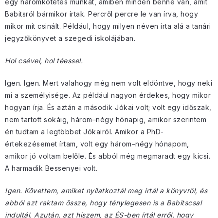
egy háromkötetes munkát, amiben minden benne van, amit
Babitsról bármikor írtak. Percről percre le van írva, hogy
mikor mit csinált. Például, hogy milyen néven írta alá a tanári
jegyzőkönyvet a szegedi iskolájában.
Hol csével, hol téessel.
Igen. Igen. Mert valahogy még nem volt eldöntve, hogy neki
mi a személyisége. Az például nagyon érdekes, hogy mikor
hogyan írja. És aztán a második Jókai volt; volt egy időszak,
nem tartott sokáig, három–négy hónapig, amikor szerintem
én tudtam a legtöbbet Jókairól. Amikor a PhD-
értekezésemet írtam, volt egy három–négy hónapom,
amikor jó voltam belőle. És abból még megmaradt egy kicsi.
A harmadik Bessenyei volt.
Igen. Követtem, amiket nyilatkoztál meg írtál a könyvről, és
abból azt raktam össze, hogy ténylegesen is a Babitscsal
indultál. Azután, azt hiszem, az ÉS-ben írtál erről, hogy