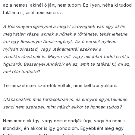
az a nemes, akinél ő járt, nem tudom. Ez ilyen, néha ki tudod
találni azt, amit nem ismersz.
A Bessenyei-regénynél a megírt szövegnek van egy aktív
megíratlan része, annak a nőnek a története, tehát lehetne
írni egy Bessenyei Anna-regényt. Az ő verseit nyilván
nyilván olvastad, vagy utánamentél ezeknek a
vonatkozásoknak is. Milyen volt vagy mit lehet tudni erről a
figuráról, Bessenyei Annáról? Mi az, amit te találtál ki, mi az,
ami róla tudható?
Természetesen szeretők voltak, nem kell bonyolítani.
Utánanéztem más forrásokban is, és ennyire egyértelműen
sehol nem szerepel, mint nálad; akkor te honnan tudod?
Nem mondják így, vagy nem mondják úgy, vagy ha nem is
mondják, én akkor is így gondolom. Egyébként meg egy