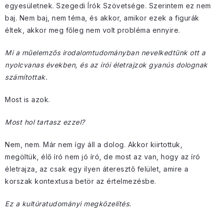
egyesületnek. Szegedi Írók Szövetsége. Szerintem ez nem
baj. Nem baj, nem téma, és akkor, amikor ezek a figurák
éltek, akkor meg főleg nem volt probléma ennyire.
Mi a műelemzős irodalomtudományban nevelkedtünk ott a
nyolcvanas években, és az írói életrajzok gyanús dolognak
számítottak.
Most is azok.
Most hol tartasz ezzel?
Nem, nem. Már nem így áll a dolog. Akkor kiirtottuk,
megöltük, élő író nem jó író, de most az van, hogy az író
életrajza, az csak egy ilyen áteresztő felület, amire a
korszak kontextusa betör az értelmezésbe.
Ez a kultúratudományi megközelítés.