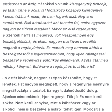
elsősorban az
Amíg másokkal voltunk
kisregénytriptichonja,
és talán illene a Jókaival foglalkozó középső kisregényre
koncentrálnunk majd, de nem fogunk kizárólag erre
szorítkozni. Első kérdésként azt tenném fel, amire egyszer
nagyon pozitívan reagáltál. Mikor az első regényedet,
a
Szentek hárfájá
t megírtad, volt Veszprémben egy
beszélgetésünk, és ekkor nagyon pozitívan beszéltél
magáról a regényírásról. Ez maradt meg bennem abból a
beszélgetésből a legintenzívebben, hogy ilyen rajongással
beszéltél a regényírás euforikus élményéről. Azóta írtál még
néhány könyvet. Eufória-e a regényírás továbbra is?
Jó estét kívánok, nagyon szépen köszönöm, hogy itt
lehetek. Hát nagyon meglepett, hogy a regényírás mennyire
megváltoztatja a tudatot. Ez egy tudatmódosító dolog.
Ajánlom mindenkinek, írjon regényt. Tök jó. És nem kerül
sokba. Nem kerül annyiba, mint a kábítószer vagy az
alkohol, nem is beszélve a nőkről; tehát igen. Módosítja a