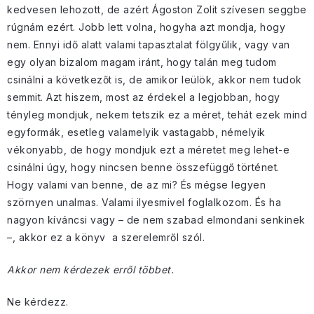
kedvesen lehozott, de azért Ágoston Zolit szívesen seggbe
rúgnám ezért. Jobb lett volna, hogyha azt mondja, hogy
nem. Ennyi idő alatt valami tapasztalat fölgyűlik, vagy van
egy olyan bizalom magam iránt, hogy talán meg tudom
csinálni a következőt is, de amikor leülök, akkor nem tudok
semmit. Azt hiszem, most az érdekel a legjobban, hogy
tényleg mondjuk, nekem tetszik ez a méret, tehát ezek mind
egyformák, esetleg valamelyik vastagabb, némelyik
vékonyabb, de hogy mondjuk ezt a méretet meg lehet-e
csinálni úgy, hogy nincsen benne összefüggő történet.
Hogy valami van benne, de az mi? És mégse legyen
szörnyen unalmas. Valami ilyesmivel foglalkozom. És ha
nagyon kíváncsi vagy – de nem szabad elmondani senkinek
–, akkor ez a könyv a szerelemről szól.
Akkor nem kérdezek erről többet.
Ne kérdezz.