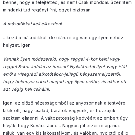
benne, hogy elfelejtetted, és nem! Csak mondom. Szerintem
mindenki tud regényt írni, egyet biztosan.
A másodikkal kell elkezdeni.
…kezd a másodikkal, de utána meg van egy ilyen nehéz
helyzet. Igen.
Vannak ilyen módszereid, hogy reggel 4-kor kelni vagy
reggel 8-kor indulni az írással? Nyilatkoztál ilyet vagy írtál
erről a visegrádi alkotótábor-jellegű kényszerhelyzetről,
hogy bekényszeríted magad egy ilyen csőbe, és akkor ott
azt végig kell csinálni.
Igen, az előző házasságomból az anyósomnak a testvére
lakik ott, nagy család, barátok vagyunk, és hozzájuk
szoktam elmenni. A változatosság kedvéért az embert úgy
hívják, hogy Kovács János. Nagyon jól érzem magamat
náluk, van egy kis lakosztályom, és valóban, nyolctól délig