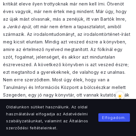
kritikát eleve ilyen trottyoknak már nem kell írni. Ötvenöt
éves vagyok, már nem értek meg mindent. Már úgy, hogy
az újak mást olvasnak, más a zenéjük, itt van Bartók Imre,
a
Jerikó épül,
ott már nem értem a tapasztalatot, amiből
származik. Az irodalomtudományt, az irodalomtörténet-írást
meg kicsit eluntam. Mindig azt veszed észre a könyvben,
amire az értelmező nyelved megtanított. Az fölkínál egy
szót, fogalmat, jelenséget, és akkor azt minduntalan
észreveszed. A következő könyvben is azt veszed észre;
ezt megtanítod a gyerekeknek, de valahogy ez unalmas.
Nem erre szerződtem. Most úgy élek, hogy van a
Tanulmányi és Információs Központ a bölcsészkar mellett
Szegeden, egy jó nagy könyvtár, ott vannak kutatószobák
és a 2006-os kutatószoba az enyém, oda bemegyek,
Oldalunkon sütiket használunk. Az oldal
reggel 8 órára – nem tudom magam megelőzni, mert 8 előtt
használatával elfogadja az Adatvédelmi
nincs nyitva a könyvtár. Ott szoktam dolgozni, vagy tanítok
Elfogadom.
szabályzatáunkat, valamint az Általános
az egyetemen, de nincs sok órám már. Szilágyi Zsófi, a
szerződési feltételeinket.
tanszékvezetőnk észrevette ezt a dolgot, vagy lehet, hogy