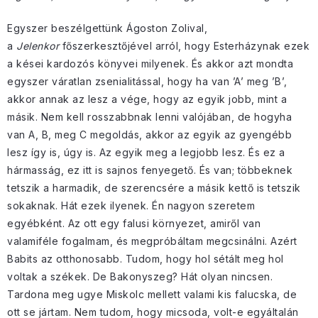
Egyszer beszélgettünk Ágoston Zolival,
a
Jelenkor
főszerkesztőjével arról, hogy Esterházynak ezek
a kései kardozós könyvei milyenek. És akkor azt mondta
egyszer váratlan zsenialitással, hogy ha van ’A’ meg ’B’,
akkor annak az lesz a vége, hogy az egyik jobb, mint a
másik. Nem kell rosszabbnak lenni valójában, de hogyha
van A, B, meg C megoldás, akkor az egyik az gyengébb
lesz így is, úgy is. Az egyik meg a legjobb lesz. És ez a
hármasság, ez itt is sajnos fenyegető. És van; többeknek
tetszik a harmadik, de szerencsére a másik kettő is tetszik
sokaknak. Hát ezek ilyenek. Én nagyon szeretem
egyébként. Az ott egy falusi környezet, amiről van
valamiféle fogalmam, és megpróbáltam megcsinálni. Azért
Babits az otthonosabb. Tudom, hogy hol sétált meg hol
voltak a székek. De Bakonyszeg? Hát olyan nincsen.
Tardona meg ugye Miskolc mellett valami kis falucska, de
ott se jártam. Nem tudom, hogy micsoda, volt-e egyáltalán