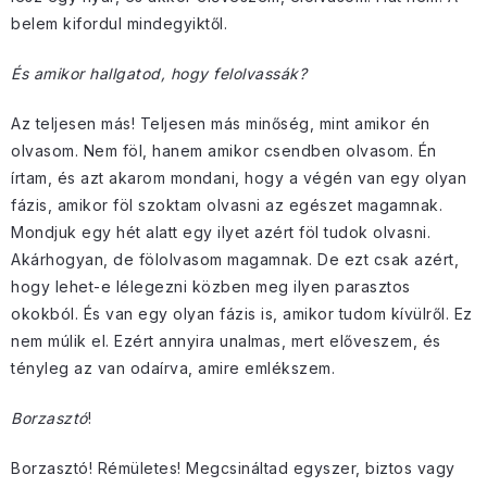
belem kifordul mindegyiktől.
És amikor hallgatod, hogy felolvassák?
Az teljesen más! Teljesen más minőség, mint amikor én
olvasom. Nem föl, hanem amikor csendben olvasom. Én
írtam, és azt akarom mondani, hogy a végén van egy olyan
fázis, amikor föl szoktam olvasni az egészet magamnak.
Mondjuk egy hét alatt egy ilyet azért föl tudok olvasni.
Akárhogyan, de fölolvasom magamnak. De ezt csak azért,
hogy lehet-e lélegezni közben meg ilyen parasztos
okokból. És van egy olyan fázis is, amikor tudom kívülről. Ez
nem múlik el. Ezért annyira unalmas, mert előveszem, és
tényleg az van odaírva, amire emlékszem.
Borzasztó
!
Borzasztó! Rémületes! Megcsináltad egyszer, biztos vagy