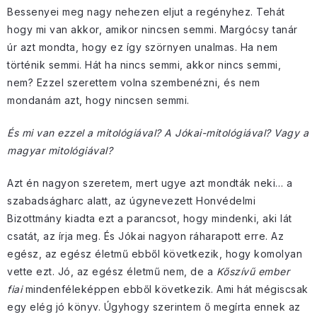
Bessenyei meg nagy nehezen eljut a regényhez. Tehát
hogy mi van akkor, amikor nincsen semmi. Margócsy tanár
úr azt mondta, hogy ez így szörnyen unalmas. Ha nem
történik semmi. Hát ha nincs semmi, akkor nincs semmi,
nem? Ezzel szerettem volna szembenézni, és nem
mondanám azt, hogy nincsen semmi.
És mi van ezzel a mitológiával? A Jókai-mitológiával? Vagy a
magyar mitológiával?
Azt én nagyon szeretem, mert ugye azt mondták neki… a
szabadságharc alatt, az úgynevezett Honvédelmi
Bizottmány kiadta ezt a parancsot, hogy mindenki, aki lát
csatát, az írja meg. És Jókai nagyon ráharapott erre. Az
egész, az egész életmű ebből következik, hogy komolyan
vette ezt. Jó, az egész életmű nem, de a
Kőszívű ember
fiai
mindenféleképpen ebből következik. Ami hát mégiscsak
egy elég jó könyv. Úgyhogy szerintem ő megírta ennek az