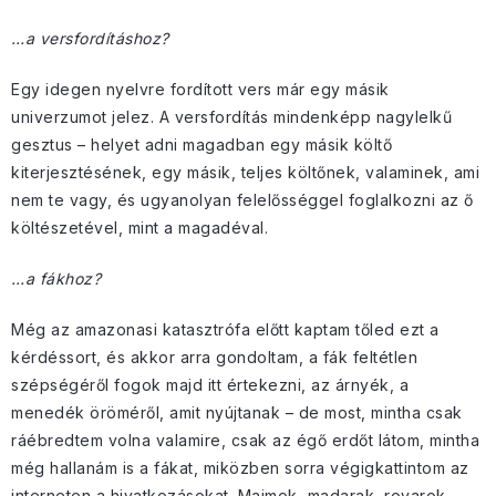
…a versfordításhoz?
Egy idegen nyelvre fordított vers már egy másik
univerzumot jelez. A versfordítás mindenképp nagylelkű
gesztus – helyet adni magadban egy másik költő
kiterjesztésének, egy másik, teljes költőnek, valaminek, ami
nem te vagy, és ugyanolyan felelősséggel foglalkozni az ő
költészetével, mint a magadéval.
…a fákhoz?
Még az amazonasi katasztrófa előtt kaptam tőled ezt a
kérdéssort, és akkor arra gondoltam, a fák feltétlen
szépségéről fogok majd itt értekezni, az árnyék, a
menedék öröméről, amit nyújtanak – de most, mintha csak
ráébredtem volna valamire, csak az égő erdőt látom, mintha
még hallanám is a fákat, miközben sorra végigkattintom az
interneten a hivatkozásokat. Majmok, madarak, rovarok –