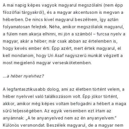
A mai napig képes vagyok magyarul megszólalni (nem épp
filozófiai tárgyakról), és a magyar akcentusom is megvan a
héberben. De nincs kivel magyarul beszélnem, így aztán
folyamatosan felejtek. Néha, amikor megszólalok magyarul,
a fülem nem akarja elhinni, mi jön a számból – furcsa nyelv a
magyar, akár a héber; már csak abban az értelemben is,
hogy kevés ember érti. Épp azért, mert értek magyarul, el
kell mondanom, hogy Uri Asaf nagyszerű munkát végzett a
most megjelenő magyar verseskötetemben.
…a héber nyelvhez?
A legfantasztikusabb dolog, ami az életben történt velem, a
héber nyelvvel való találkozásom volt. Épp jókor történt,
akkor, amikor még képes voltam befogadni a hébert a maga
sűrű teljességében. Az egyik versemben ezt írtam az
anyámnak: „A te anyanyelved nem az én anyanyelvem.”
Különös versmondat. Beszélek magyarul, de a magyar nem