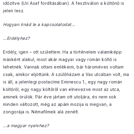
időzítve (Uri Asaf fordításában). A fesztiválon a költőnő is
jelen lesz.
Hogyan írnád le a kapcsolatodat…
…Erdélyhez?
Erdély, igen – ott születtem. Ha a történelem valamiképp
másként alakul, most akár magyar vagy román költő is
lehetnék. Vannak ottani emlékeim, bár hároméves voltam
csak, amikor eljöttünk. A szülőházam a Vas utcában volt, ma
is áll, a jelenlegi postacíme Eminescu 1., egy nagy román
költőről, egy nagy költőről van elnevezve most az utca,
aminek örülök. Pár éve jártam ott utoljára, és nem sok
minden változott, még az apám mozija is megvan, a
zongorája is. Némafilmek alá zenélt.
…a magyar nyelvhez?