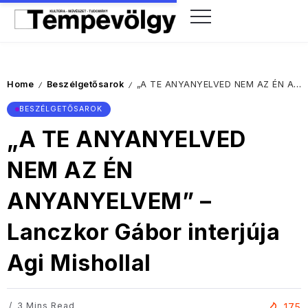
Home
Beszélgetősarok
„A TE ANYANYELVED NEM AZ ÉN ANYANYELVEM” – Lanczkor Gábor interjúja Agi Mishollal
/
/
BESZÉLGETŐSAROK
„A TE ANYANYELVED
NEM AZ ÉN
ANYANYELVEM” –
Lanczkor Gábor interjúja
Agi Mishollal
3 Mins Read
175