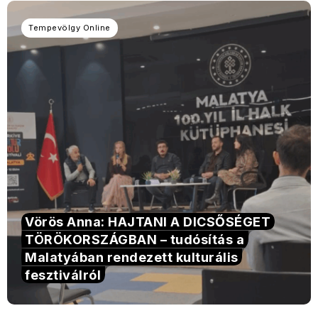
Tempevölgy Online
Vörös Anna: HAJTANI A DICSŐSÉGET
TÖRÖKORSZÁGBAN – tudósítás a
Malatyában rendezett kulturális
fesztiválról