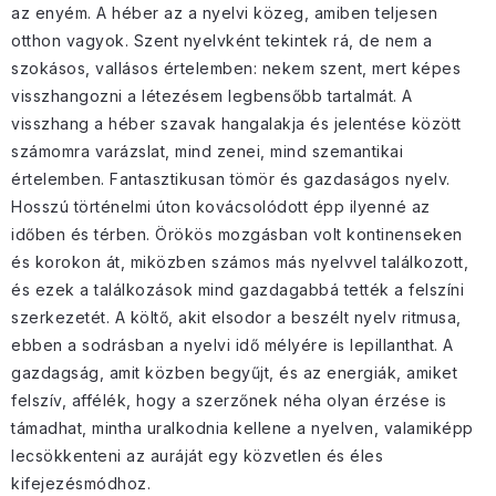
az enyém. A héber az a nyelvi közeg, amiben teljesen
otthon vagyok. Szent nyelvként tekintek rá, de nem a
szokásos, vallásos értelemben: nekem szent, mert képes
visszhangozni a létezésem legbensőbb tartalmát. A
visszhang a héber szavak hangalakja és jelentése között
számomra varázslat, mind zenei, mind szemantikai
értelemben. Fantasztikusan tömör és gazdaságos nyelv.
Hosszú történelmi úton kovácsolódott épp ilyenné az
időben és térben. Örökös mozgásban volt kontinenseken
és korokon át, miközben számos más nyelvvel találkozott,
és ezek a találkozások mind gazdagabbá tették a felszíni
szerkezetét. A költő, akit elsodor a beszélt nyelv ritmusa,
ebben a sodrásban a nyelvi idő mélyére is lepillanthat. A
gazdagság, amit közben begyűjt, és az energiák, amiket
felszív, affélék, hogy a szerzőnek néha olyan érzése is
támadhat, mintha uralkodnia kellene a nyelven, valamiképp
lecsökkenteni az auráját egy közvetlen és éles
kifejezésmódhoz.