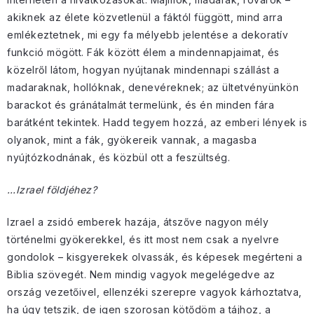
akiknek az élete közvetlenül a fáktól függött, mind arra
emlékeztetnek, mi egy fa mélyebb jelentése a dekoratív
funkció mögött. Fák között élem a mindennapjaimat, és
közelről látom, hogyan nyújtanak mindennapi szállást a
madaraknak, hollóknak, denevéreknek; az ültetvényünkön
barackot és gránátalmát termelünk, és én minden fára
barátként tekintek. Hadd tegyem hozzá, az emberi lények is
olyanok, mint a fák, gyökereik vannak, a magasba
nyújtózkodnának, és közbül ott a feszültség.
…Izrael földjéhez?
Izrael a zsidó emberek hazája, átszőve nagyon mély
történelmi gyökerekkel, és itt most nem csak a nyelvre
gondolok – kisgyerekek olvassák, és képesek megérteni a
Biblia szövegét. Nem mindig vagyok megelégedve az
ország vezetőivel, ellenzéki szerepre vagyok kárhoztatva,
ha úgy tetszik, de igen szorosan kötődöm a tájhoz, a