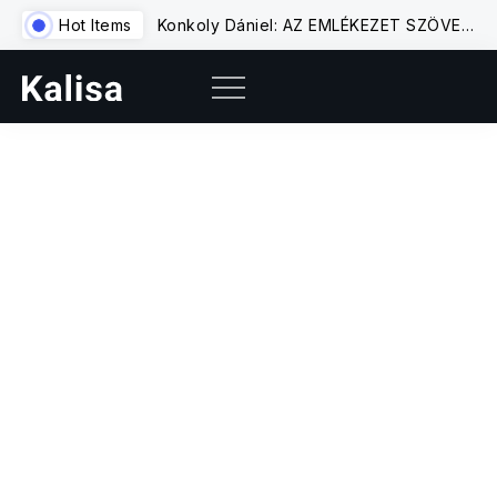
Hot Items
Konkoly Dániel: AZ EMLÉKEZET SZÖVETE – Pataki Viktor: Az emlékezet rétegei. Tanulmányok Oravecz Imre költészetéről