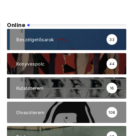
Online
Beszélgetősarok
33
Könyvespolc
44
Kutatóterem
16
Olvasóterem
108