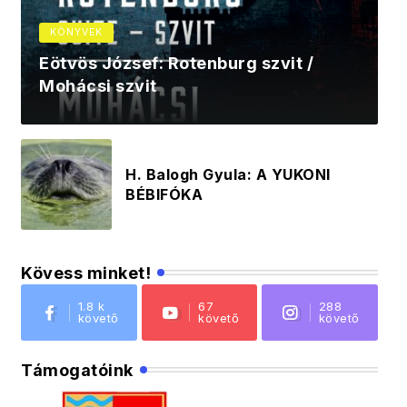
KÖNYVEK
Eötvös József: Rotenburg szvit /
Mohácsi szvit
H. Balogh Gyula: A YUKONI
BÉBIFÓKA
Kövess minket!
1.8 k
67
288
követő
követő
követő
Támogatóink