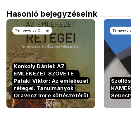
Hasonló bejegyzéseink
Tempevölgy Online
Tempevölg
Konkoly Dániel: AZ
EMLÉKEZET SZÖVETE –
Pataki Viktor: Az emlékezet
Szöllő
rétegei. Tanulmányok
KAMER
Oravecz Imre költészetéről
Sebest