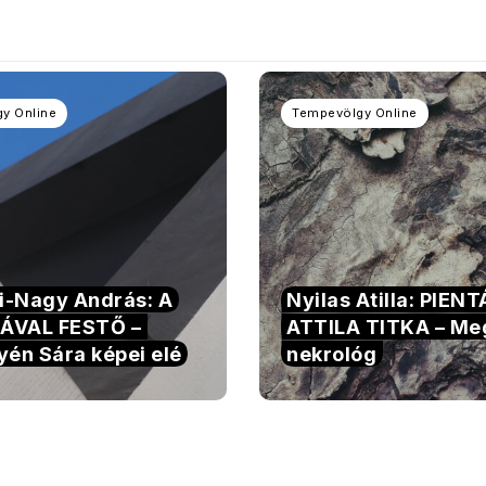
y Online
Tempevölgy Online
si-Nagy András: A
Nyilas Atilla: PIEN
ÁVAL FESTŐ –
ATTILA TITKA – Me
yén Sára képei elé
nekrológ