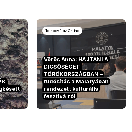
Tempevölgy Online
Vörös Anna: HAJTANI A
DICSŐSÉGET
TÖRÖKORSZÁGBAN –
TÁK
tudósítás a Malatyában
gkésett
rendezett kulturális
fesztiválról